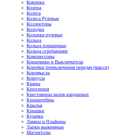
Коврики
Колена
Колеса
Колеса Рулевые
Коллекторы
Колодки
Колонки рулевые
Кольца
Кольца поршневые
Кольца сгребающие
Компрессоры
Концевики и Выключатели
Коробки переключения передач (шасси)
Коромысла
Корпусы
Краны
Крепления
Крестовины валов карданных
Кронштейны
Крылья
Крышки
Кулачки
Лампы и Плафоны
Лапки выжимные
Магнитолы