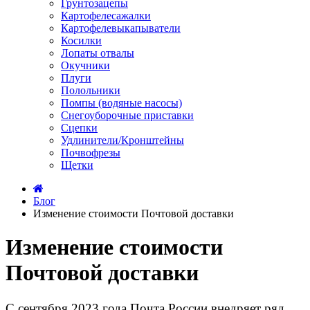
Грунтозацепы
Картофелесажалки
Картофелевыкапыватели
Косилки
Лопаты отвалы
Окучники
Плуги
Полольники
Помпы (водяные насосы)
Снегоуборочные приставки
Сцепки
Удлинители/Кронштейны
Почвофрезы
Щетки
Блог
Изменение стоимости Почтовой доставки
Изменение стоимости
Почтовой доставки
С сентября 2023 года Почта России внедряет ряд