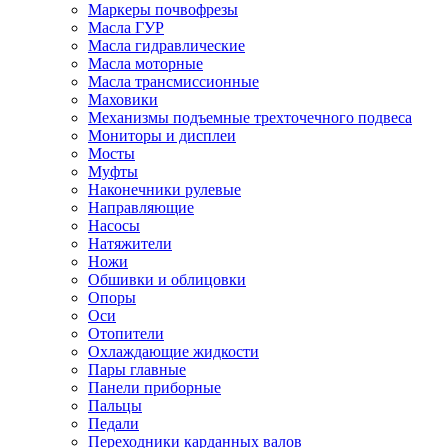
Маркеры почвофрезы
Масла ГУР
Масла гидравлические
Масла моторные
Масла трансмиссионные
Маховики
Механизмы подъемные трехточечного подвеса
Мониторы и дисплеи
Мосты
Муфты
Наконечники рулевые
Направляющие
Насосы
Натяжители
Ножи
Обшивки и облицовки
Опоры
Оси
Отопители
Охлаждающие жидкости
Пары главные
Панели приборные
Пальцы
Педали
Переходники карданных валов