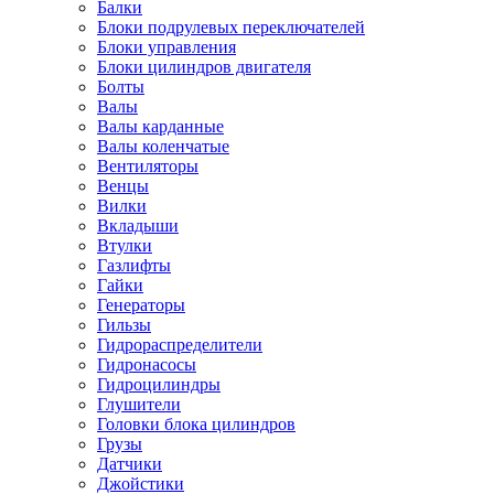
Балки
Блоки подрулевых переключателей
Блоки управления
Блоки цилиндров двигателя
Болты
Валы
Валы карданные
Валы коленчатые
Вентиляторы
Венцы
Вилки
Вкладыши
Втулки
Газлифты
Гайки
Генераторы
Гильзы
Гидрораспределители
Гидронасосы
Гидроцилиндры
Глушители
Головки блока цилиндров
Грузы
Датчики
Джойстики