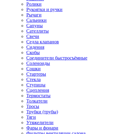
Ролики
Рукоятки и ручки
Рычаги
Сальники
Сапуны
Сателлиты
Свечи
Седла клапанов
Сидения
Скобы
Соединители быстросъёмные
Соленоиды
Сошки
Стартеры
Стекла
Ступицы
Сцепления
Термостаты
Толкатели
Тросы
Трубки (трубы)
Тяги
Утяжелители
Фары и фонари
Фильтры вентиляции салона