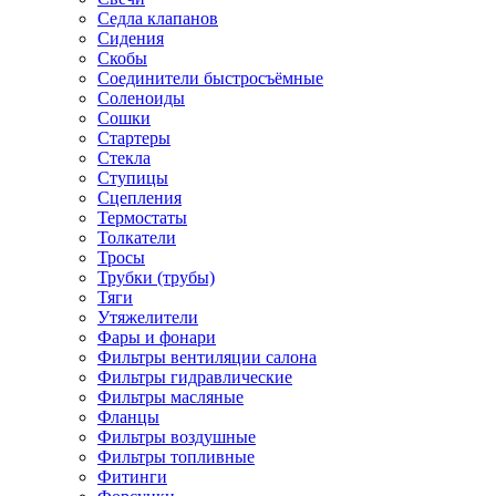
Седла клапанов
Сидения
Скобы
Соединители быстросъёмные
Соленоиды
Сошки
Стартеры
Стекла
Ступицы
Сцепления
Термостаты
Толкатели
Тросы
Трубки (трубы)
Тяги
Утяжелители
Фары и фонари
Фильтры вентиляции салона
Фильтры гидравлические
Фильтры масляные
Фланцы
Фильтры воздушные
Фильтры топливные
Фитинги