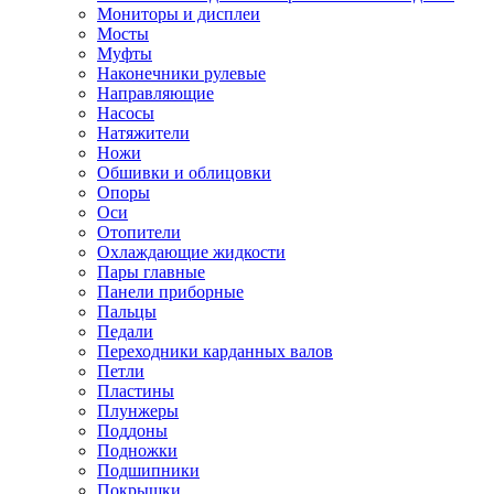
Мониторы и дисплеи
Мосты
Муфты
Наконечники рулевые
Направляющие
Насосы
Натяжители
Ножи
Обшивки и облицовки
Опоры
Оси
Отопители
Охлаждающие жидкости
Пары главные
Панели приборные
Пальцы
Педали
Переходники карданных валов
Петли
Пластины
Плунжеры
Поддоны
Подножки
Подшипники
Покрышки