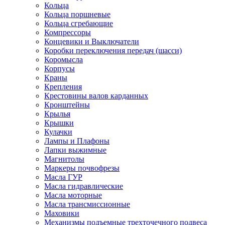
Кольца
Кольца поршневые
Кольца сгребающие
Компрессоры
Концевики и Выключатели
Коробки переключения передач (шасси)
Коромысла
Корпусы
Краны
Крепления
Крестовины валов карданных
Кронштейны
Крылья
Крышки
Кулачки
Лампы и Плафоны
Лапки выжимные
Магнитолы
Маркеры почвофрезы
Масла ГУР
Масла гидравлические
Масла моторные
Масла трансмиссионные
Маховики
Механизмы подъемные трехточечного подвеса