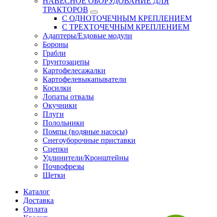
НАВЕСНОЕ ОБОРУДОВАНИЕ ДЛЯ
ТРАКТОРОВ
С ОДНОТОЧЕЧНЫМ КРЕПЛЕНИЕМ
С ТРЕХТОЧЕЧНЫМ КРЕПЛЕНИЕМ
Адаптеры/Ездовые модули
Бороны
Грабли
Грунтозацепы
Картофелесажалки
Картофелевыкапыватели
Косилки
Лопаты отвалы
Окучники
Плуги
Полольники
Помпы (водяные насосы)
Снегоуборочные приставки
Сцепки
Удлинители/Кронштейны
Почвофрезы
Щетки
Каталог
Доставка
Оплата