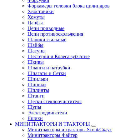
Форсунки
Форкамеры головки блока цилиндров
Хвостовики
Хомуты
Цапфы
Цепи приводные
Цепи противоскольжения
Шарики стальные
Шайбы
Шатуны
Шестерни и Колеса зубчатые
Шкивы
Шланги и патрубки
Шпагаты и Сетки
Шпильки
Шпонки
Шплинты
Штанги
Щетки стеклоочистителя
Щупы
Электродвигатели
Ящики
МИНИТРАКТОРЫ И ТРАКТОРЫ
Минитракторы и тракторы Scout/Скаут
Минитракторы Файтер