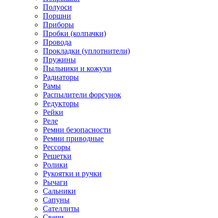
Полуоси
Поршни
Приборы
Пробки (колпачки)
Провода
Прокладки (уплотнители)
Пружины
Пыльники и кожухи
Радиаторы
Рамы
Распылители форсунок
Редукторы
Рейки
Реле
Ремни безопасности
Ремни приводные
Рессоры
Решетки
Ролики
Рукоятки и ручки
Рычаги
Сальники
Сапуны
Сателлиты
Свечи