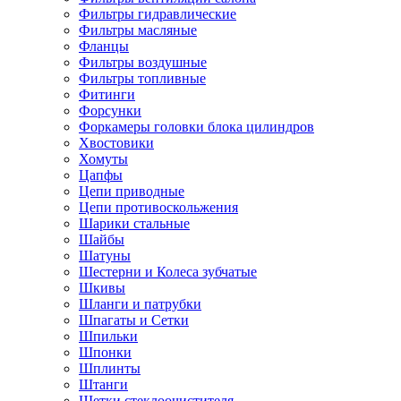
Фильтры гидравлические
Фильтры масляные
Фланцы
Фильтры воздушные
Фильтры топливные
Фитинги
Форсунки
Форкамеры головки блока цилиндров
Хвостовики
Хомуты
Цапфы
Цепи приводные
Цепи противоскольжения
Шарики стальные
Шайбы
Шатуны
Шестерни и Колеса зубчатые
Шкивы
Шланги и патрубки
Шпагаты и Сетки
Шпильки
Шпонки
Шплинты
Штанги
Щетки стеклоочистителя