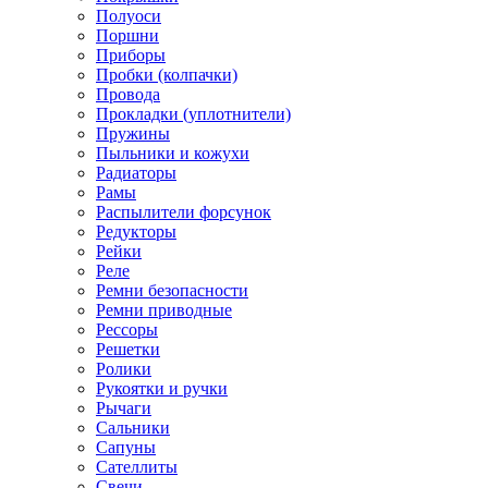
Полуоси
Поршни
Приборы
Пробки (колпачки)
Провода
Прокладки (уплотнители)
Пружины
Пыльники и кожухи
Радиаторы
Рамы
Распылители форсунок
Редукторы
Рейки
Реле
Ремни безопасности
Ремни приводные
Рессоры
Решетки
Ролики
Рукоятки и ручки
Рычаги
Сальники
Сапуны
Сателлиты
Свечи