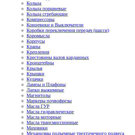
Кольца
Кольца поршневые
Кольца сгребающие
Компрессоры
Концевики и Выключатели
Коробки переключения передач (шасси)
Коромысла
Корпусы
Краны
Крепления
Крестовины валов карданных
Кронштейны
Крылья
Крышки
Кулачки
Лампы и Плафоны
Лапки выжимные
Магнитолы
Маркеры почвофрезы
Масла ГУР
Масла гидравлические
Масла моторные
Масла трансмиссионные
Маховики
Механизмы подъемные трехточечного подвеса