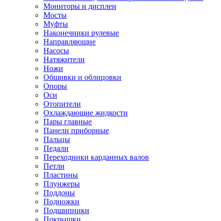
Мониторы и дисплеи
Мосты
Муфты
Наконечники рулевые
Направляющие
Насосы
Натяжители
Ножи
Обшивки и облицовки
Опоры
Оси
Отопители
Охлаждающие жидкости
Пары главные
Панели приборные
Пальцы
Педали
Переходники карданных валов
Петли
Пластины
Плунжеры
Поддоны
Подножки
Подшипники
Покрышки