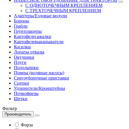
НАВЕСНОЕ ОБОРУДОВАНИЕ ДЛЯ ТРАКТОРОВ
С ОДНОТОЧЕЧНЫМ КРЕПЛЕНИЕМ
С ТРЕХТОЧЕЧНЫМ КРЕПЛЕНИЕМ
Адаптеры/Ездовые модули
Бороны
Грабли
Грунтозацепы
Картофелесажалки
Картофелевыкапыватели
Косилки
Лопаты отвалы
Окучники
Плуги
Полольники
Помпы (водяные насосы)
Снегоуборочные приставки
Сцепки
Удлинители/Кронштейны
Почвофрезы
Щетки
Фильтр
Производитель
Форза