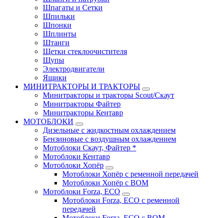
Шпагаты и Сетки
Шпильки
Шпонки
Шплинты
Штанги
Щетки стеклоочистителя
Щупы
Электродвигатели
Ящики
МИНИТРАКТОРЫ И ТРАКТОРЫ
Минитракторы и тракторы Scout/Скаут
Минитракторы Файтер
Минитракторы Кентавр
МОТОБЛОКИ
Дизельные с жидкостным охлаждением
Бензиновые с воздушным охлаждением
Мотоблоки Скаут, Файтер *
Мотоблоки Кентавр
Мотоблоки Хопёр
Мотоблоки Хопёр с ременной передачей
Мотоблоки Хопёр с ВОМ
Мотоблоки Forza, ECO
Мотоблоки Forza, ЕСО с ременной
передачей
Мотоблоки Forza, ЕСО с ВОМ