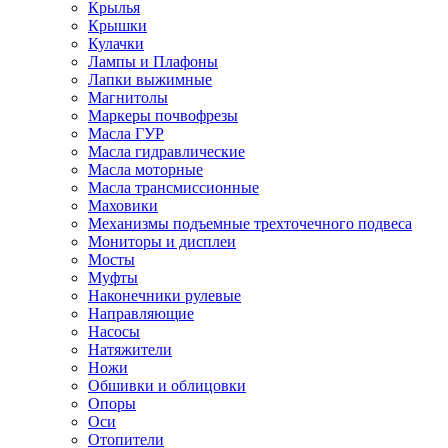
Крылья
Крышки
Кулачки
Лампы и Плафоны
Лапки выжимные
Магнитолы
Маркеры почвофрезы
Масла ГУР
Масла гидравлические
Масла моторные
Масла трансмиссионные
Маховики
Механизмы подъемные трехточечного подвеса
Мониторы и дисплеи
Мосты
Муфты
Наконечники рулевые
Направляющие
Насосы
Натяжители
Ножи
Обшивки и облицовки
Опоры
Оси
Отопители