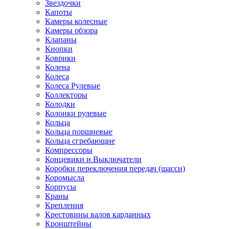
Звездочки
Капоты
Камеры колесные
Камеры обзора
Клапаны
Кнопки
Коврики
Колена
Колеса
Колеса Рулевые
Коллекторы
Колодки
Колонки рулевые
Кольца
Кольца поршневые
Кольца сгребающие
Компрессоры
Концевики и Выключатели
Коробки переключения передач (шасси)
Коромысла
Корпусы
Краны
Крепления
Крестовины валов карданных
Кронштейны