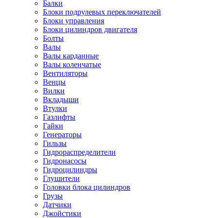
Балки
Блоки подрулевых переключателей
Блоки управления
Блоки цилиндров двигателя
Болты
Валы
Валы карданные
Валы коленчатые
Вентиляторы
Венцы
Вилки
Вкладыши
Втулки
Газлифты
Гайки
Генераторы
Гильзы
Гидрораспределители
Гидронасосы
Гидроцилиндры
Глушители
Головки блока цилиндров
Грузы
Датчики
Джойстики