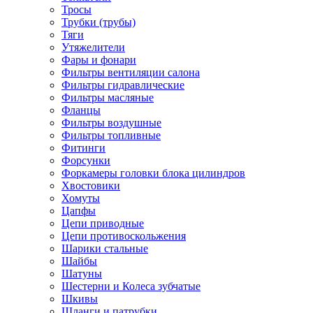
Тросы
Трубки (трубы)
Тяги
Утяжелители
Фары и фонари
Фильтры вентиляции салона
Фильтры гидравлические
Фильтры масляные
Фланцы
Фильтры воздушные
Фильтры топливные
Фитинги
Форсунки
Форкамеры головки блока цилиндров
Хвостовики
Хомуты
Цапфы
Цепи приводные
Цепи противоскольжения
Шарики стальные
Шайбы
Шатуны
Шестерни и Колеса зубчатые
Шкивы
Шланги и патрубки