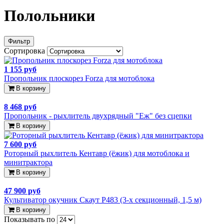
Полольники
Фильтр
Сортировка
1 155 руб
Пропольник плоскорез Forza для мотоблока
В корзину
8 468 руб
Пропольник - рыхлитель двухрядный "Еж" без сцепки
В корзину
7 600 руб
Роторный рыхлитель Кентавр (ёжик) для мотоблока и
минитрактора
В корзину
47 900 руб
Культиватор окучник Скаут P483 (3-х секционный, 1,5 м)
В корзину
Показывать по