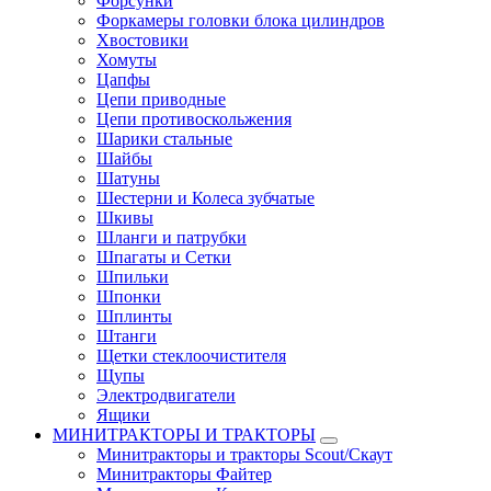
Форсунки
Форкамеры головки блока цилиндров
Хвостовики
Хомуты
Цапфы
Цепи приводные
Цепи противоскольжения
Шарики стальные
Шайбы
Шатуны
Шестерни и Колеса зубчатые
Шкивы
Шланги и патрубки
Шпагаты и Сетки
Шпильки
Шпонки
Шплинты
Штанги
Щетки стеклоочистителя
Щупы
Электродвигатели
Ящики
МИНИТРАКТОРЫ И ТРАКТОРЫ
Минитракторы и тракторы Scout/Скаут
Минитракторы Файтер