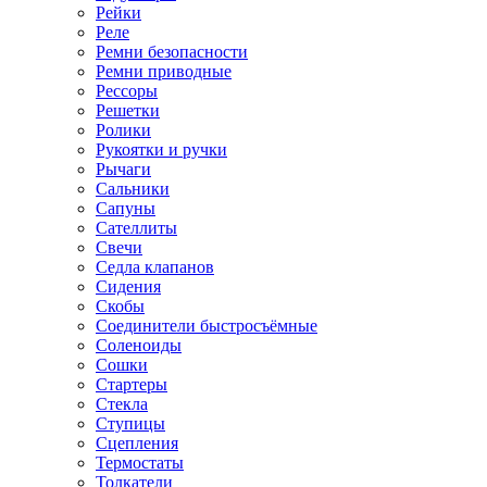
Рейки
Реле
Ремни безопасности
Ремни приводные
Рессоры
Решетки
Ролики
Рукоятки и ручки
Рычаги
Сальники
Сапуны
Сателлиты
Свечи
Седла клапанов
Сидения
Скобы
Соединители быстросъёмные
Соленоиды
Сошки
Стартеры
Стекла
Ступицы
Сцепления
Термостаты
Толкатели