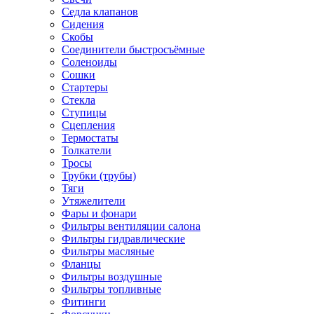
Седла клапанов
Сидения
Скобы
Соединители быстросъёмные
Соленоиды
Сошки
Стартеры
Стекла
Ступицы
Сцепления
Термостаты
Толкатели
Тросы
Трубки (трубы)
Тяги
Утяжелители
Фары и фонари
Фильтры вентиляции салона
Фильтры гидравлические
Фильтры масляные
Фланцы
Фильтры воздушные
Фильтры топливные
Фитинги