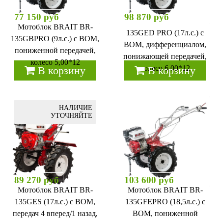
77 150 руб
98 870 руб
Мотоблок BRAIT BR-
Мотоблок BRAIT BR-
135GЕD PRO (17л.с.) с
135GBPRO (9л.с.) с ВОМ,
ВОМ, дифференциалом,
пониженной передачей,
понижающей передачей,
колесо 5,00*12
колесо 6,00*12
В корзину
В корзину
НАЛИЧИЕ
УТОЧНЯЙТЕ
89 270 руб
103 600 руб
Мотоблок BRAIT BR-
Мотоблок BRAIT BR-
135GЕS (17л.с.) с ВОМ,
135GFEPRO (18,5л.с.) с
передач 4 вперед/1 назад,
ВОМ, пониженной