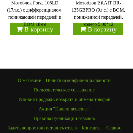
Мотоблок Forza 105LD
Мотоблок BRAIT BR-
(17л.с.) с дифференциалом,
135GBPRO (9л.с.) с ВОМ,
понижающей передачей и
пониженной передачей,
ВОМ 18мм
колесо 5,00*12
В корзину
В корзину
О магазине
Политика конфиденциальности
Пользовательское соглашение
Условия продажи, возврата и обмена товаров
Акция "Нашли дешевле"
Правила публикации отзывов
Задать вопрос или оставить отзыв
Контакты
Сервис