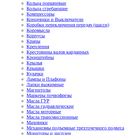
Кольца поршневые
Кольца сгребающие
Компрессоры
Концевики и Выключатели
Коробки переключения передач (шасси)
Коромысла
Корпусы
Краны
Крепления
Крестовины валов карданных
Кронштейны
Крылья
Крышки
Кулачки
Лампы и Плафоны
Лапки выжимные
Магнитолы
Маркеры почвофрезы
Масла ГУР
Масла гидравлические
Масла моторные
Масла трансмиссионные
Маховики
Механизмы подъемные трехточечного подвеса
Мониторы и дисплеи