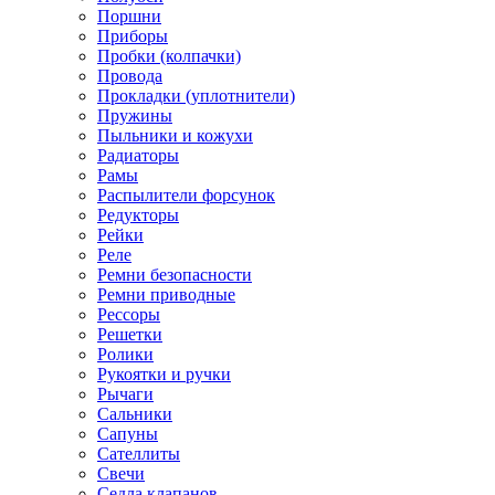
Поршни
Приборы
Пробки (колпачки)
Провода
Прокладки (уплотнители)
Пружины
Пыльники и кожухи
Радиаторы
Рамы
Распылители форсунок
Редукторы
Рейки
Реле
Ремни безопасности
Ремни приводные
Рессоры
Решетки
Ролики
Рукоятки и ручки
Рычаги
Сальники
Сапуны
Сателлиты
Свечи
Седла клапанов