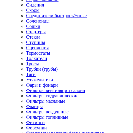
Сидения
Скобы
Соединители быстросъёмные
Соленоиды
Сошки
Стартеры
Стекла
Ступицы
Сцепления
Термостаты
Толкатели
Тросы
Трубки (трубы)
Тяги
Утяжелители
Фары и фонари
Фильтры вентиляции салона
Фильтры гидравлические
Фильтры масляные
Фланцы
Фильтры воздушные
Фильтры топливные
Фитинги
Форсунки