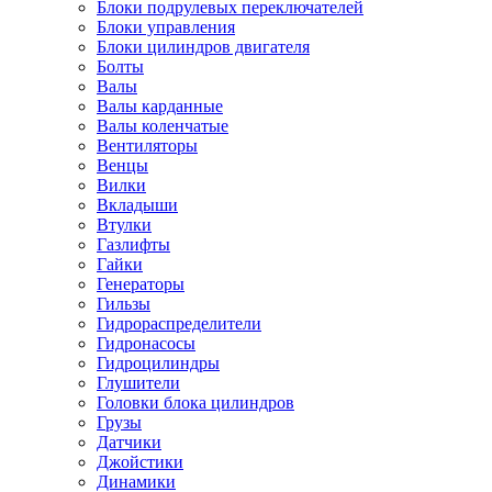
Блоки подрулевых переключателей
Блоки управления
Блоки цилиндров двигателя
Болты
Валы
Валы карданные
Валы коленчатые
Вентиляторы
Венцы
Вилки
Вкладыши
Втулки
Газлифты
Гайки
Генераторы
Гильзы
Гидрораспределители
Гидронасосы
Гидроцилиндры
Глушители
Головки блока цилиндров
Грузы
Датчики
Джойстики
Динамики