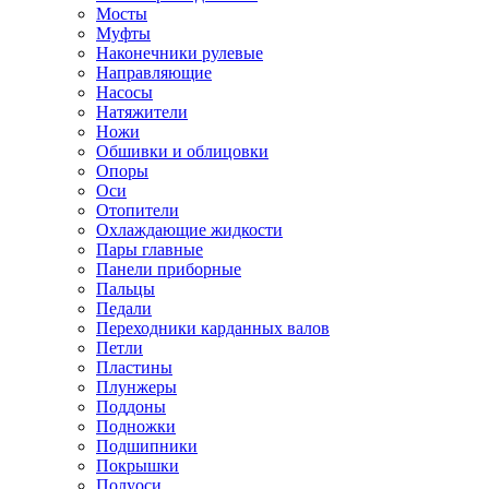
Мосты
Муфты
Наконечники рулевые
Направляющие
Насосы
Натяжители
Ножи
Обшивки и облицовки
Опоры
Оси
Отопители
Охлаждающие жидкости
Пары главные
Панели приборные
Пальцы
Педали
Переходники карданных валов
Петли
Пластины
Плунжеры
Поддоны
Подножки
Подшипники
Покрышки
Полуоси