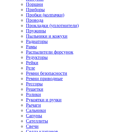
Поршни
Приборы
Пробки (колпачки)
Провода
Прокладки (уплотнители)
Пружины
Пыльники и кожухи
Радиаторы
Рамы
Распылители форсунок
Редукторы
Рейки
Реле
Ремни безопасности
Ремни приводные
Рессоры
Решетки
Ролики
Рукоятки и ручки
Рычаги
Сальники
Сапуны
Сателлиты
Свечи
Седла клапанов