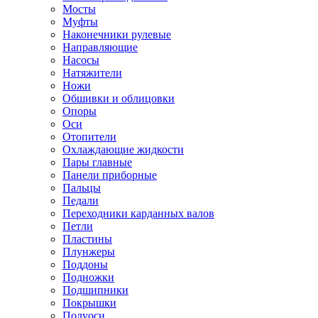
Мосты
Муфты
Наконечники рулевые
Направляющие
Насосы
Натяжители
Ножи
Обшивки и облицовки
Опоры
Оси
Отопители
Охлаждающие жидкости
Пары главные
Панели приборные
Пальцы
Педали
Переходники карданных валов
Петли
Пластины
Плунжеры
Поддоны
Подножки
Подшипники
Покрышки
Полуоси