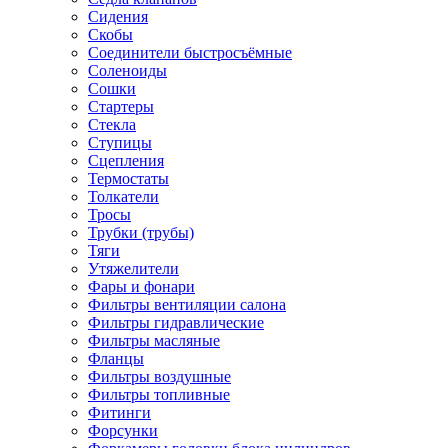
Сидения
Скобы
Соединители быстросъёмные
Соленоиды
Сошки
Стартеры
Стекла
Ступицы
Сцепления
Термостаты
Толкатели
Тросы
Трубки (трубы)
Тяги
Утяжелители
Фары и фонари
Фильтры вентиляции салона
Фильтры гидравлические
Фильтры масляные
Фланцы
Фильтры воздушные
Фильтры топливные
Фитинги
Форсунки