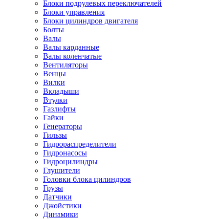
Блоки подрулевых переключателей
Блоки управления
Блоки цилиндров двигателя
Болты
Валы
Валы карданные
Валы коленчатые
Вентиляторы
Венцы
Вилки
Вкладыши
Втулки
Газлифты
Гайки
Генераторы
Гильзы
Гидрораспределители
Гидронасосы
Гидроцилиндры
Глушители
Головки блока цилиндров
Грузы
Датчики
Джойстики
Динамики