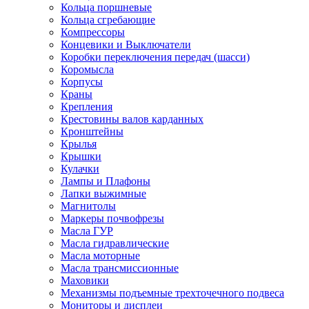
Кольца поршневые
Кольца сгребающие
Компрессоры
Концевики и Выключатели
Коробки переключения передач (шасси)
Коромысла
Корпусы
Краны
Крепления
Крестовины валов карданных
Кронштейны
Крылья
Крышки
Кулачки
Лампы и Плафоны
Лапки выжимные
Магнитолы
Маркеры почвофрезы
Масла ГУР
Масла гидравлические
Масла моторные
Масла трансмиссионные
Маховики
Механизмы подъемные трехточечного подвеса
Мониторы и дисплеи