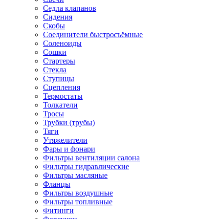
Седла клапанов
Сидения
Скобы
Соединители быстросъёмные
Соленоиды
Сошки
Стартеры
Стекла
Ступицы
Сцепления
Термостаты
Толкатели
Тросы
Трубки (трубы)
Тяги
Утяжелители
Фары и фонари
Фильтры вентиляции салона
Фильтры гидравлические
Фильтры масляные
Фланцы
Фильтры воздушные
Фильтры топливные
Фитинги