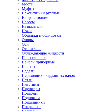
Мосты
Муфты
Наконечники рулевые
Направляющие
Насосы
Натяжители
Ножи
Обшивки и облицовки
Опоры
Оси
Отопители
Охлаждающие жидкости
Пары главные
Панели приборные
Пальцы
Педали
Переходники карданных валов
Петли
Пластины
Плунжеры
Поддоны
Подножки
Подшипники
Покрышки