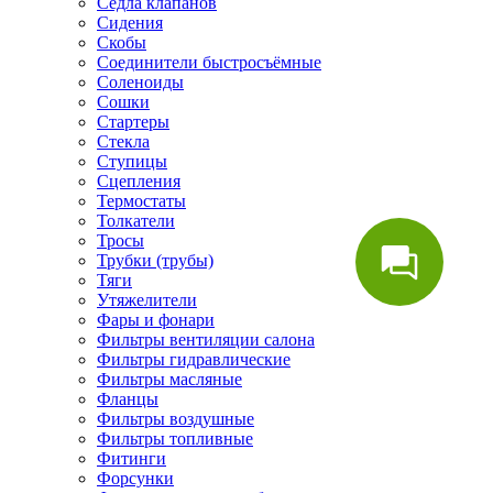
Седла клапанов
Сидения
Скобы
Соединители быстросъёмные
Соленоиды
Сошки
Стартеры
Стекла
Ступицы
Сцепления
Термостаты
Толкатели
Тросы
Трубки (трубы)
Тяги
Утяжелители
Фары и фонари
Фильтры вентиляции салона
Фильтры гидравлические
Фильтры масляные
Фланцы
Фильтры воздушные
Фильтры топливные
Фитинги
Форсунки