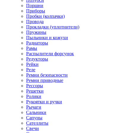
Полуоси
Поршни
Приборы
Пробки (колпачки)
Провода
Прокладки (уплотнители)
Пружины
Пыльники и кожухи
Радиаторы
Рамы
Распылители форсунок
Редукторы
Рейки
Реле
Ремни безопасности
Ремни приводные
Рессоры
Решетки
Ролики
Рукоятки и ручки
Рычаги
Сальники
Сапуны
Сателлиты
Свечи