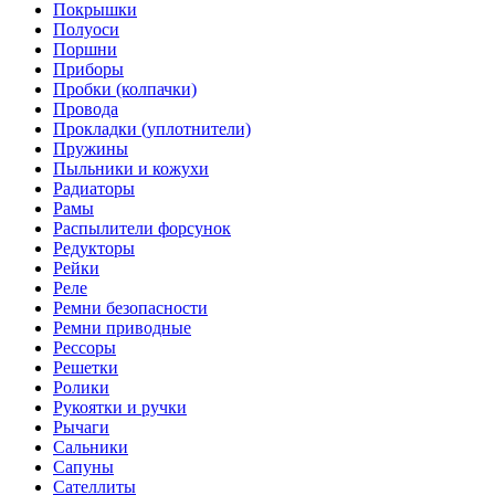
Покрышки
Полуоси
Поршни
Приборы
Пробки (колпачки)
Провода
Прокладки (уплотнители)
Пружины
Пыльники и кожухи
Радиаторы
Рамы
Распылители форсунок
Редукторы
Рейки
Реле
Ремни безопасности
Ремни приводные
Рессоры
Решетки
Ролики
Рукоятки и ручки
Рычаги
Сальники
Сапуны
Сателлиты