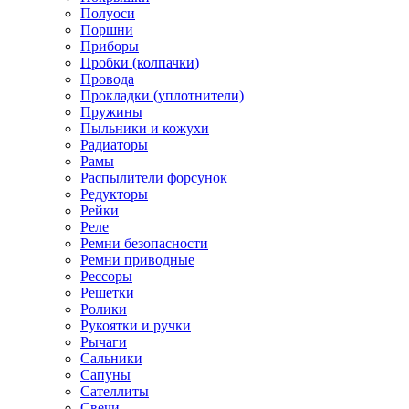
Полуоси
Поршни
Приборы
Пробки (колпачки)
Провода
Прокладки (уплотнители)
Пружины
Пыльники и кожухи
Радиаторы
Рамы
Распылители форсунок
Редукторы
Рейки
Реле
Ремни безопасности
Ремни приводные
Рессоры
Решетки
Ролики
Рукоятки и ручки
Рычаги
Сальники
Сапуны
Сателлиты
Свечи