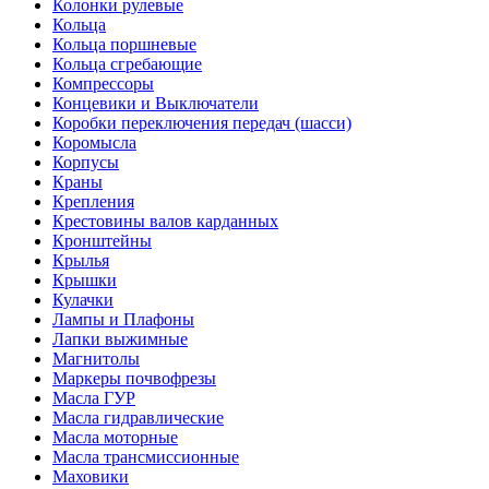
Колонки рулевые
Кольца
Кольца поршневые
Кольца сгребающие
Компрессоры
Концевики и Выключатели
Коробки переключения передач (шасси)
Коромысла
Корпусы
Краны
Крепления
Крестовины валов карданных
Кронштейны
Крылья
Крышки
Кулачки
Лампы и Плафоны
Лапки выжимные
Магнитолы
Маркеры почвофрезы
Масла ГУР
Масла гидравлические
Масла моторные
Масла трансмиссионные
Маховики