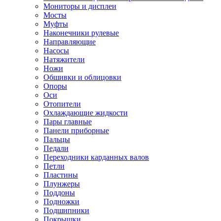
Мониторы и дисплеи
Мосты
Муфты
Наконечники рулевые
Направляющие
Насосы
Натяжители
Ножи
Обшивки и облицовки
Опоры
Оси
Отопители
Охлаждающие жидкости
Пары главные
Панели приборные
Пальцы
Педали
Переходники карданных валов
Петли
Пластины
Плунжеры
Поддоны
Подножки
Подшипники
Покрышки