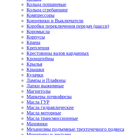
Кольца поршневые
Кольца сгребающие
Компрессоры
Концевики и Выключатели
Коробки переключения передач (шасси)
Коромысла
Корпусы
Краны
Крепления
Крестовины валов карданных
Кронштейны
Крылья
Крышки
Кулачки
Лампы и Плафоны
Лапки выжимные
Магнитолы
Маркеры почвофрезы
Масла ГУР
Масла гидравлические
Масла моторные
Масла трансмиссионные
Маховики
Механизмы подъемные трехточечного подвеса
Мониторы и дисплеи