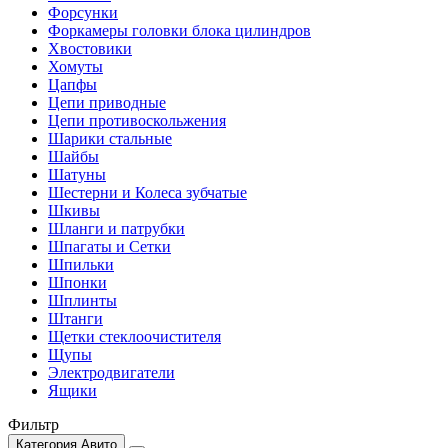
Форсунки
Форкамеры головки блока цилиндров
Хвостовики
Хомуты
Цапфы
Цепи приводные
Цепи противоскольжения
Шарики стальные
Шайбы
Шатуны
Шестерни и Колеса зубчатые
Шкивы
Шланги и патрубки
Шпагаты и Сетки
Шпильки
Шпонки
Шплинты
Штанги
Щетки стеклоочистителя
Щупы
Электродвигатели
Ящики
Фильтр
Категория Авито