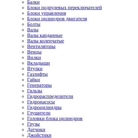
Балки
Блоки подрулевых переключателей
Блоки управления
Блоки цилиндров двигателя
Болты
Валы
Валы карданные
Валы коленчатые
Вентиляторы
Венцы
Вилки
Вкладыши
Втулки
Газлифты
Гайки
Генераторы
Гильзы
Гидрораспределители
Гидронасосы
Гидроцилиндры
Глушители
Головки блока цилиндров
Грузы
Датчики
Джойстики