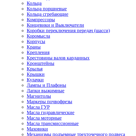
Кольца
Кольца поршневые
Кольца сгребающие
Компрессоры
Концевики и Выключатели
Коробки переключения передач (шасси)
Коромысла
Корпусы
Краны
Крепления
Крестовины валов карданных
Кронштейны
Крылья
Крышки
Кулачки
Лампы и Плафоны
Лапки выжимные
Магнитолы
Маркеры почвофрезы
Масла ГУР
Масла гидравлические
Масла моторные
Масла трансмиссионные
Маховики
Механизмы подъемные трехточечного подвеса