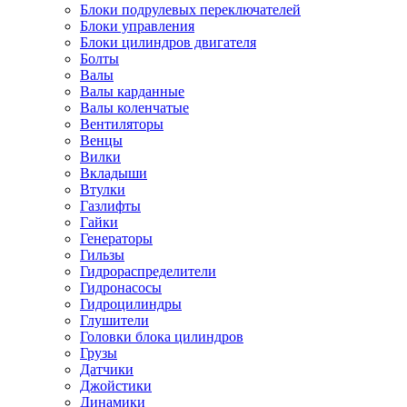
Блоки подрулевых переключателей
Блоки управления
Блоки цилиндров двигателя
Болты
Валы
Валы карданные
Валы коленчатые
Вентиляторы
Венцы
Вилки
Вкладыши
Втулки
Газлифты
Гайки
Генераторы
Гильзы
Гидрораспределители
Гидронасосы
Гидроцилиндры
Глушители
Головки блока цилиндров
Грузы
Датчики
Джойстики
Динамики