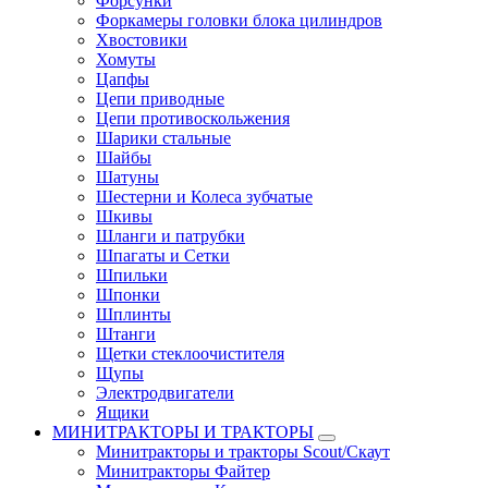
Форсунки
Форкамеры головки блока цилиндров
Хвостовики
Хомуты
Цапфы
Цепи приводные
Цепи противоскольжения
Шарики стальные
Шайбы
Шатуны
Шестерни и Колеса зубчатые
Шкивы
Шланги и патрубки
Шпагаты и Сетки
Шпильки
Шпонки
Шплинты
Штанги
Щетки стеклоочистителя
Щупы
Электродвигатели
Ящики
МИНИТРАКТОРЫ И ТРАКТОРЫ
Минитракторы и тракторы Scout/Скаут
Минитракторы Файтер