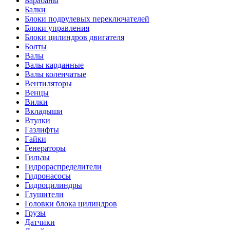
Барабаны
Балки
Блоки подрулевых переключателей
Блоки управления
Блоки цилиндров двигателя
Болты
Валы
Валы карданные
Валы коленчатые
Вентиляторы
Венцы
Вилки
Вкладыши
Втулки
Газлифты
Гайки
Генераторы
Гильзы
Гидрораспределители
Гидронасосы
Гидроцилиндры
Глушители
Головки блока цилиндров
Грузы
Датчики