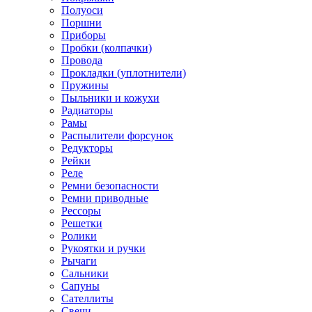
Полуоси
Поршни
Приборы
Пробки (колпачки)
Провода
Прокладки (уплотнители)
Пружины
Пыльники и кожухи
Радиаторы
Рамы
Распылители форсунок
Редукторы
Рейки
Реле
Ремни безопасности
Ремни приводные
Рессоры
Решетки
Ролики
Рукоятки и ручки
Рычаги
Сальники
Сапуны
Сателлиты
Свечи