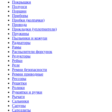
Покрышки
Полуоси
Поршни
Приборы
Пробки (колпачки)
Провода
Прокладки (уплотнители)
Пружины
Пыльники и кожухи
Радиаторы
Рамы
Распылители форсунок
Редукторы
Рейки
Реле
Ремни безопасности
Ремни приводные
Рессоры
Решетки
Ролики
Рукоятки и ручки
Рычаги
Сальники
Сапуны
Сателлиты