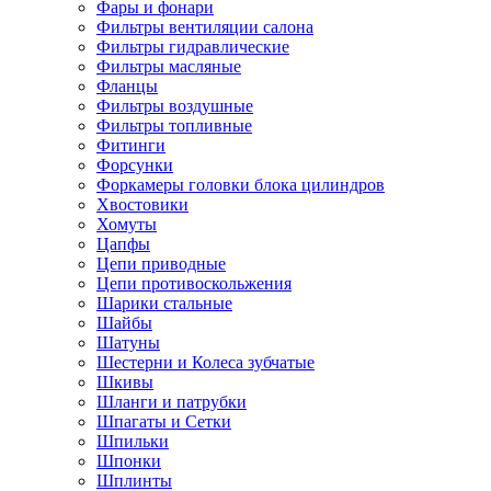
Фары и фонари
Фильтры вентиляции салона
Фильтры гидравлические
Фильтры масляные
Фланцы
Фильтры воздушные
Фильтры топливные
Фитинги
Форсунки
Форкамеры головки блока цилиндров
Хвостовики
Хомуты
Цапфы
Цепи приводные
Цепи противоскольжения
Шарики стальные
Шайбы
Шатуны
Шестерни и Колеса зубчатые
Шкивы
Шланги и патрубки
Шпагаты и Сетки
Шпильки
Шпонки
Шплинты