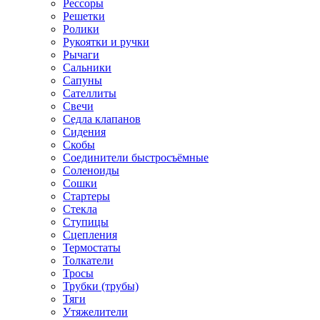
Рессоры
Решетки
Ролики
Рукоятки и ручки
Рычаги
Сальники
Сапуны
Сателлиты
Свечи
Седла клапанов
Сидения
Скобы
Соединители быстросъёмные
Соленоиды
Сошки
Стартеры
Стекла
Ступицы
Сцепления
Термостаты
Толкатели
Тросы
Трубки (трубы)
Тяги
Утяжелители