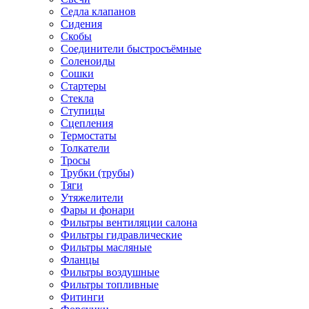
Седла клапанов
Сидения
Скобы
Соединители быстросъёмные
Соленоиды
Сошки
Стартеры
Стекла
Ступицы
Сцепления
Термостаты
Толкатели
Тросы
Трубки (трубы)
Тяги
Утяжелители
Фары и фонари
Фильтры вентиляции салона
Фильтры гидравлические
Фильтры масляные
Фланцы
Фильтры воздушные
Фильтры топливные
Фитинги