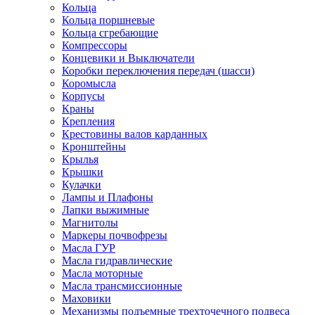
Кольца
Кольца поршневые
Кольца сгребающие
Компрессоры
Концевики и Выключатели
Коробки переключения передач (шасси)
Коромысла
Корпусы
Краны
Крепления
Крестовины валов карданных
Кронштейны
Крылья
Крышки
Кулачки
Лампы и Плафоны
Лапки выжимные
Магнитолы
Маркеры почвофрезы
Масла ГУР
Масла гидравлические
Масла моторные
Масла трансмиссионные
Маховики
Механизмы подъемные трехточечного подвеса