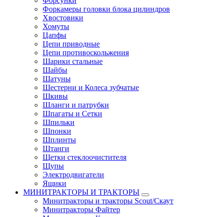
Форсунки
Форкамеры головки блока цилиндров
Хвостовики
Хомуты
Цапфы
Цепи приводные
Цепи противоскольжения
Шарики стальные
Шайбы
Шатуны
Шестерни и Колеса зубчатые
Шкивы
Шланги и патрубки
Шпагаты и Сетки
Шпильки
Шпонки
Шплинты
Штанги
Щетки стеклоочистителя
Щупы
Электродвигатели
Ящики
МИНИТРАКТОРЫ И ТРАКТОРЫ
Минитракторы и тракторы Scout/Скаут
Минитракторы Файтер