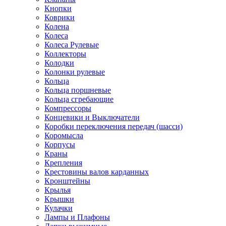
Кнопки
Коврики
Колена
Колеса
Колеса Рулевые
Коллекторы
Колодки
Колонки рулевые
Кольца
Кольца поршневые
Кольца сгребающие
Компрессоры
Концевики и Выключатели
Коробки переключения передач (шасси)
Коромысла
Корпусы
Краны
Крепления
Крестовины валов карданных
Кронштейны
Крылья
Крышки
Кулачки
Лампы и Плафоны