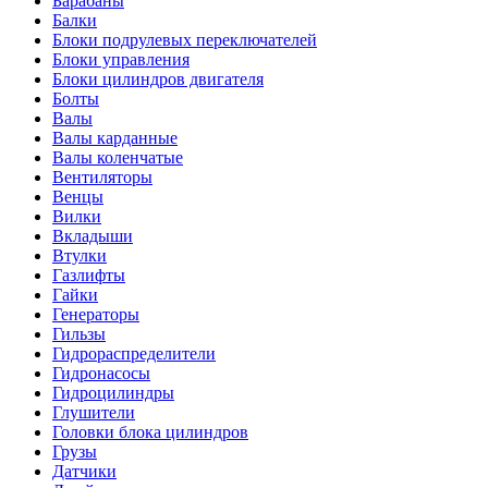
Барабаны
Балки
Блоки подрулевых переключателей
Блоки управления
Блоки цилиндров двигателя
Болты
Валы
Валы карданные
Валы коленчатые
Вентиляторы
Венцы
Вилки
Вкладыши
Втулки
Газлифты
Гайки
Генераторы
Гильзы
Гидрораспределители
Гидронасосы
Гидроцилиндры
Глушители
Головки блока цилиндров
Грузы
Датчики