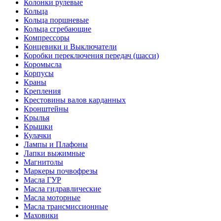
Колонки рулевые
Кольца
Кольца поршневые
Кольца сгребающие
Компрессоры
Концевики и Выключатели
Коробки переключения передач (шасси)
Коромысла
Корпусы
Краны
Крепления
Крестовины валов карданных
Кронштейны
Крылья
Крышки
Кулачки
Лампы и Плафоны
Лапки выжимные
Магнитолы
Маркеры почвофрезы
Масла ГУР
Масла гидравлические
Масла моторные
Масла трансмиссионные
Маховики