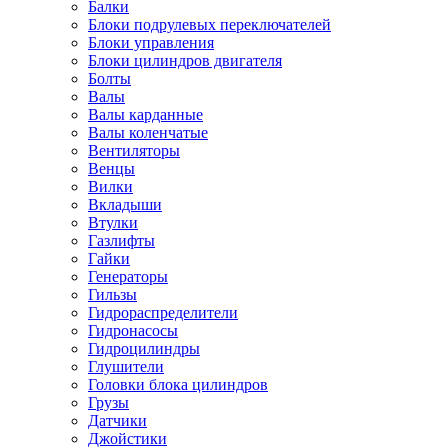
Балки
Блоки подрулевых переключателей
Блоки управления
Блоки цилиндров двигателя
Болты
Валы
Валы карданные
Валы коленчатые
Вентиляторы
Венцы
Вилки
Вкладыши
Втулки
Газлифты
Гайки
Генераторы
Гильзы
Гидрораспределители
Гидронасосы
Гидроцилиндры
Глушители
Головки блока цилиндров
Грузы
Датчики
Джойстики