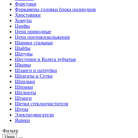
Форсунки
Форкамеры головки блока цилиндров
Хвостовики
Хомуты
Цапфы
Цепи приводные
Цепи противоскольжения
Шарики стальные
Шайбы
Шатуны
Шестерни и Колеса зубчатые
Шкивы
Шланги и патрубки
Шпагаты и Сетки
Шпильки
Шпонки
Шплинты
Штанги
Щетки стеклоочистителя
Щупы
Электродвигатели
Ящики
Фильтр
Цена