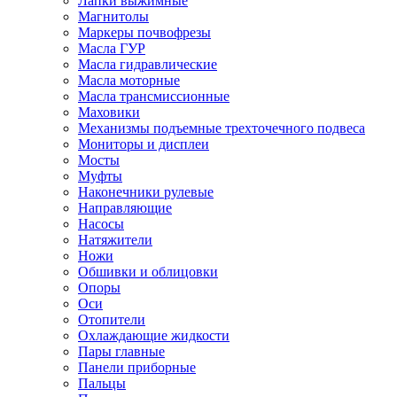
Лапки выжимные
Магнитолы
Маркеры почвофрезы
Масла ГУР
Масла гидравлические
Масла моторные
Масла трансмиссионные
Маховики
Механизмы подъемные трехточечного подвеса
Мониторы и дисплеи
Мосты
Муфты
Наконечники рулевые
Направляющие
Насосы
Натяжители
Ножи
Обшивки и облицовки
Опоры
Оси
Отопители
Охлаждающие жидкости
Пары главные
Панели приборные
Пальцы