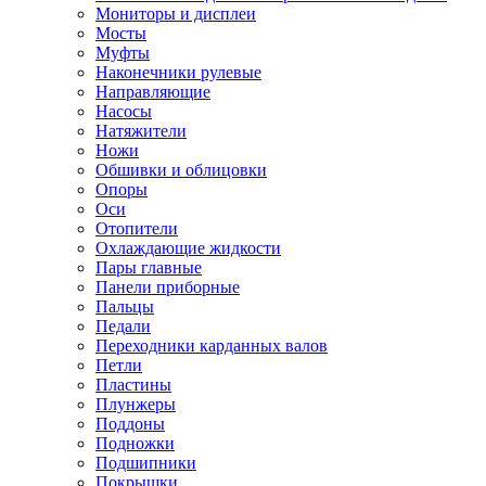
Мониторы и дисплеи
Мосты
Муфты
Наконечники рулевые
Направляющие
Насосы
Натяжители
Ножи
Обшивки и облицовки
Опоры
Оси
Отопители
Охлаждающие жидкости
Пары главные
Панели приборные
Пальцы
Педали
Переходники карданных валов
Петли
Пластины
Плунжеры
Поддоны
Подножки
Подшипники
Покрышки