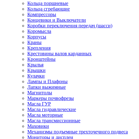
Кольца поршневые
Кольца сгребающие
Компрессоры
Концевики и Выключатели
Коробки переключения передач (шасси)
Коромысла
Корпусы
Краны
Крепления
Крестовины валов карданных
Кронштейны
Крылья
Крышки
Кулачки
Лампы и Плафоны
Лапки выжимные
Магнитолы
Маркеры почвофрезы
Масла ГУР
Масла гидравлические
Масла моторные
Масла трансмиссионные
Маховики
Механизмы подъемные трехточечного подвеса
Мониторы и дисплеи