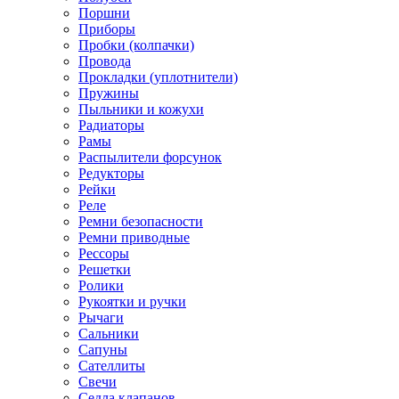
Поршни
Приборы
Пробки (колпачки)
Провода
Прокладки (уплотнители)
Пружины
Пыльники и кожухи
Радиаторы
Рамы
Распылители форсунок
Редукторы
Рейки
Реле
Ремни безопасности
Ремни приводные
Рессоры
Решетки
Ролики
Рукоятки и ручки
Рычаги
Сальники
Сапуны
Сателлиты
Свечи
Седла клапанов