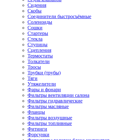
Сидения
Скобы
Соединители быстросъёмные
Соленоиды
Сошки
Стартеры
Стекла
Ступицы
Сцепления
Термостаты
Толкатели
Тросы
Трубки (трубы)
Тяги
Утяжелители
Фары и фонари
Фильтры вентиляции салона
Фильтры гидравлические
Фильтры масляные
Фланцы
Фильтры воздушные
Фильтры топливные
Фитинги
Форсунки