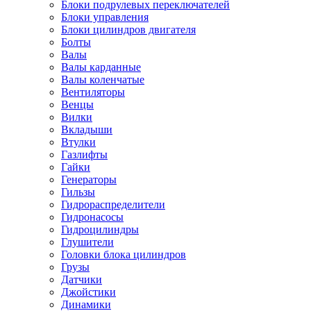
Блоки подрулевых переключателей
Блоки управления
Блоки цилиндров двигателя
Болты
Валы
Валы карданные
Валы коленчатые
Вентиляторы
Венцы
Вилки
Вкладыши
Втулки
Газлифты
Гайки
Генераторы
Гильзы
Гидрораспределители
Гидронасосы
Гидроцилиндры
Глушители
Головки блока цилиндров
Грузы
Датчики
Джойстики
Динамики