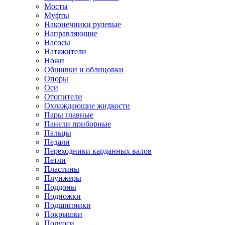
Мосты
Муфты
Наконечники рулевые
Направляющие
Насосы
Натяжители
Ножи
Обшивки и облицовки
Опоры
Оси
Отопители
Охлаждающие жидкости
Пары главные
Панели приборные
Пальцы
Педали
Переходники карданных валов
Петли
Пластины
Плунжеры
Поддоны
Подножки
Подшипники
Покрышки
Полуоси