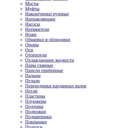
Мосты
Муфты
Наконечники рулевые
Направляющие
Насосы
Натяжители
Ножи
Обшивки и облицовки
Опоры
Оси
Отопители
Охлаждающие жидкости
Пары главные
Панели приборные
Пальцы
Педали
Переходники карданных валов
Петли
Пластины
Плунжеры
Поддоны
Подножки
Подшипники
Покрышки
Полуоси