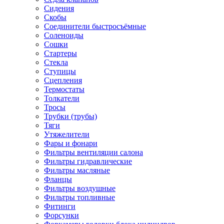
Сидения
Скобы
Соединители быстросъёмные
Соленоиды
Сошки
Стартеры
Стекла
Ступицы
Сцепления
Термостаты
Толкатели
Тросы
Трубки (трубы)
Тяги
Утяжелители
Фары и фонари
Фильтры вентиляции салона
Фильтры гидравлические
Фильтры масляные
Фланцы
Фильтры воздушные
Фильтры топливные
Фитинги
Форсунки