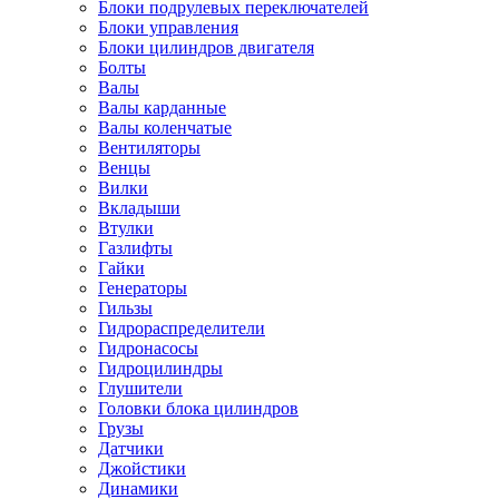
Блоки подрулевых переключателей
Блоки управления
Блоки цилиндров двигателя
Болты
Валы
Валы карданные
Валы коленчатые
Вентиляторы
Венцы
Вилки
Вкладыши
Втулки
Газлифты
Гайки
Генераторы
Гильзы
Гидрораспределители
Гидронасосы
Гидроцилиндры
Глушители
Головки блока цилиндров
Грузы
Датчики
Джойстики
Динамики