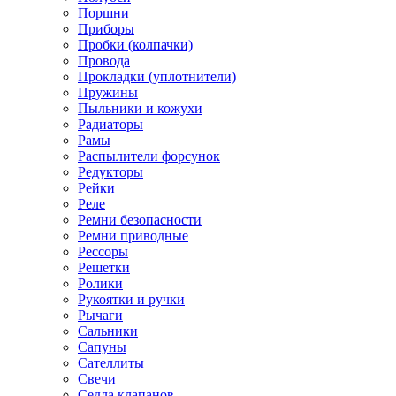
Поршни
Приборы
Пробки (колпачки)
Провода
Прокладки (уплотнители)
Пружины
Пыльники и кожухи
Радиаторы
Рамы
Распылители форсунок
Редукторы
Рейки
Реле
Ремни безопасности
Ремни приводные
Рессоры
Решетки
Ролики
Рукоятки и ручки
Рычаги
Сальники
Сапуны
Сателлиты
Свечи
Седла клапанов