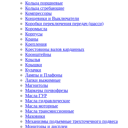
Кольца поршневые
Кольца сгребающие
Компрессоры
Концевики и Выключатели
Коробки переключения передач (шасси)
Коромысла
Корпусы
Краны
Крепления
Крестовины валов карданных
Кронштейны
Крылья
Крышки
Кулачки
Лампы и Плафоны
Лапки выжимные
Магнитолы
Маркеры почвофрезы
Масла ГУР
Масла гидравлические
Масла моторные
Масла трансмиссионные
Маховики
Механизмы подъемные трехточечного подвеса
Мониторы и дисплеи