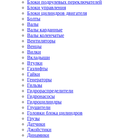
Блоки подрулевых переключателей
Блоки управления
Блоки цилиндров двигателя
Болты
Валы
Валы карданные
Валы коленчатые
Вентиляторы
Венцы
Вилки
Вкладыши
Втулки
Газлифты
Гайки
Генераторы
Гильзы
Гидрораспределители
Гидронасосы
Гидроцилиндры
Глушители
Головки блока цилиндров
Грузы
Датчики
Джойстики
Динамики