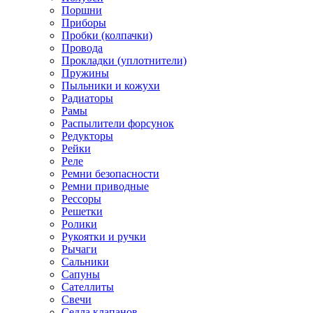
Поршни
Приборы
Пробки (колпачки)
Провода
Прокладки (уплотнители)
Пружины
Пыльники и кожухи
Радиаторы
Рамы
Распылители форсунок
Редукторы
Рейки
Реле
Ремни безопасности
Ремни приводные
Рессоры
Решетки
Ролики
Рукоятки и ручки
Рычаги
Сальники
Сапуны
Сателлиты
Свечи
Седла клапанов