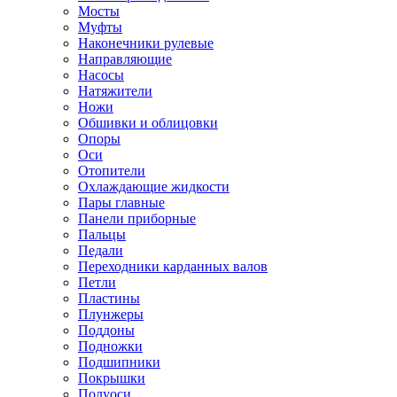
Мосты
Муфты
Наконечники рулевые
Направляющие
Насосы
Натяжители
Ножи
Обшивки и облицовки
Опоры
Оси
Отопители
Охлаждающие жидкости
Пары главные
Панели приборные
Пальцы
Педали
Переходники карданных валов
Петли
Пластины
Плунжеры
Поддоны
Подножки
Подшипники
Покрышки
Полуоси