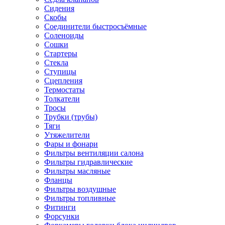
Сидения
Скобы
Соединители быстросъёмные
Соленоиды
Сошки
Стартеры
Стекла
Ступицы
Сцепления
Термостаты
Толкатели
Тросы
Трубки (трубы)
Тяги
Утяжелители
Фары и фонари
Фильтры вентиляции салона
Фильтры гидравлические
Фильтры масляные
Фланцы
Фильтры воздушные
Фильтры топливные
Фитинги
Форсунки