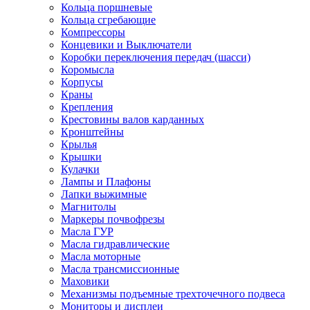
Кольца поршневые
Кольца сгребающие
Компрессоры
Концевики и Выключатели
Коробки переключения передач (шасси)
Коромысла
Корпусы
Краны
Крепления
Крестовины валов карданных
Кронштейны
Крылья
Крышки
Кулачки
Лампы и Плафоны
Лапки выжимные
Магнитолы
Маркеры почвофрезы
Масла ГУР
Масла гидравлические
Масла моторные
Масла трансмиссионные
Маховики
Механизмы подъемные трехточечного подвеса
Мониторы и дисплеи