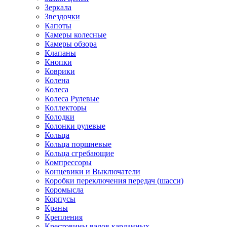
Зеркала
Звездочки
Капоты
Камеры колесные
Камеры обзора
Клапаны
Кнопки
Коврики
Колена
Колеса
Колеса Рулевые
Коллекторы
Колодки
Колонки рулевые
Кольца
Кольца поршневые
Кольца сгребающие
Компрессоры
Концевики и Выключатели
Коробки переключения передач (шасси)
Коромысла
Корпусы
Краны
Крепления
Крестовины валов карданных