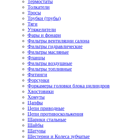
Термостаты
Толкатели
Тросы
Трубки (трубы)
Тяги
Утяжелители
Фары и фонари
Фильтры вентиляции салона
Фильтры гидравлические
Фильтры масляные
Фланцы
Фильтры воздушные
Фильтры топливные
Фитинги
Форсунки
Форкамеры головки блока цилиндров
Хвостовики
Хомуты
Цапфы
Цепи приводные
Цепи противоскольжения
Шарики стальные
Шайбы
Шатуны
Шестерни и Колеса зубчатые