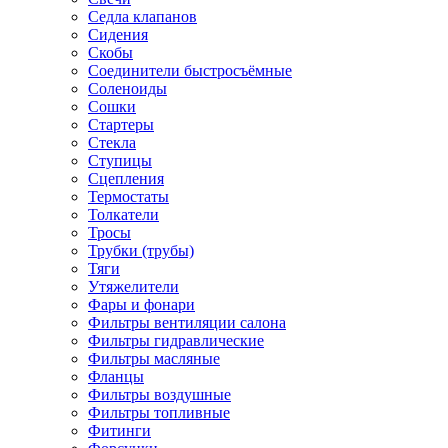
Седла клапанов
Сидения
Скобы
Соединители быстросъёмные
Соленоиды
Сошки
Стартеры
Стекла
Ступицы
Сцепления
Термостаты
Толкатели
Тросы
Трубки (трубы)
Тяги
Утяжелители
Фары и фонари
Фильтры вентиляции салона
Фильтры гидравлические
Фильтры масляные
Фланцы
Фильтры воздушные
Фильтры топливные
Фитинги