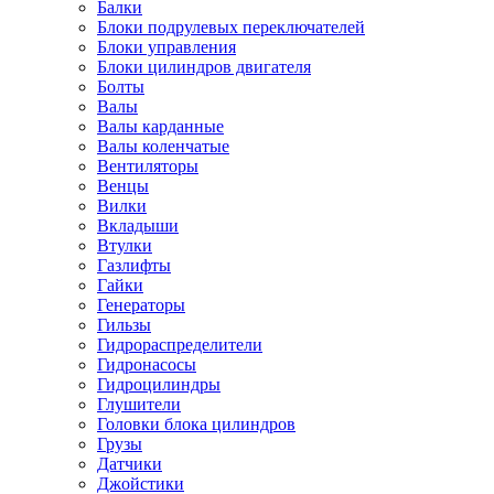
Балки
Блоки подрулевых переключателей
Блоки управления
Блоки цилиндров двигателя
Болты
Валы
Валы карданные
Валы коленчатые
Вентиляторы
Венцы
Вилки
Вкладыши
Втулки
Газлифты
Гайки
Генераторы
Гильзы
Гидрораспределители
Гидронасосы
Гидроцилиндры
Глушители
Головки блока цилиндров
Грузы
Датчики
Джойстики