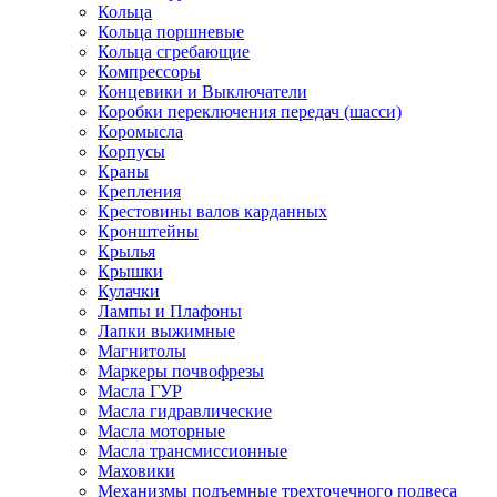
Кольца
Кольца поршневые
Кольца сгребающие
Компрессоры
Концевики и Выключатели
Коробки переключения передач (шасси)
Коромысла
Корпусы
Краны
Крепления
Крестовины валов карданных
Кронштейны
Крылья
Крышки
Кулачки
Лампы и Плафоны
Лапки выжимные
Магнитолы
Маркеры почвофрезы
Масла ГУР
Масла гидравлические
Масла моторные
Масла трансмиссионные
Маховики
Механизмы подъемные трехточечного подвеса