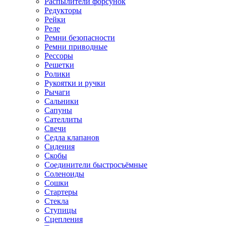
Распылители форсунок
Редукторы
Рейки
Реле
Ремни безопасности
Ремни приводные
Рессоры
Решетки
Ролики
Рукоятки и ручки
Рычаги
Сальники
Сапуны
Сателлиты
Свечи
Седла клапанов
Сидения
Скобы
Соединители быстросъёмные
Соленоиды
Сошки
Стартеры
Стекла
Ступицы
Сцепления