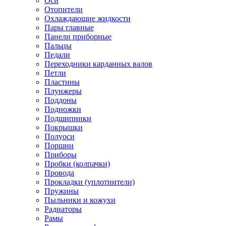
Оси
Отопители
Охлаждающие жидкости
Пары главные
Панели приборные
Пальцы
Педали
Переходники карданных валов
Петли
Пластины
Плунжеры
Поддоны
Подножки
Подшипники
Покрышки
Полуоси
Поршни
Приборы
Пробки (колпачки)
Провода
Прокладки (уплотнители)
Пружины
Пыльники и кожухи
Радиаторы
Рамы