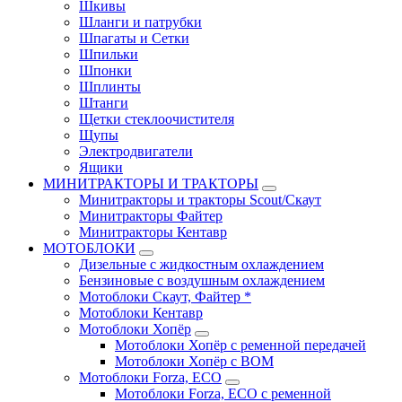
Шкивы
Шланги и патрубки
Шпагаты и Сетки
Шпильки
Шпонки
Шплинты
Штанги
Щетки стеклоочистителя
Щупы
Электродвигатели
Ящики
МИНИТРАКТОРЫ И ТРАКТОРЫ
Минитракторы и тракторы Scout/Скаут
Минитракторы Файтер
Минитракторы Кентавр
МОТОБЛОКИ
Дизельные с жидкостным охлаждением
Бензиновые с воздушным охлаждением
Мотоблоки Скаут, Файтер *
Мотоблоки Кентавр
Мотоблоки Хопёр
Мотоблоки Хопёр с ременной передачей
Мотоблоки Хопёр с ВОМ
Мотоблоки Forza, ECO
Мотоблоки Forza, ЕСО с ременной