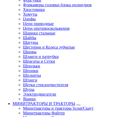
Форсунки
Форкамеры головки блока цилиндров
Хвостовики
Хомуты
Цапфы
Цепи приводные
Цепи противоскольжения
Шарики стальные
Шайбы
Шатуны
Шестерни и Колеса зубчатые
Шкивы
Шланги и патрубки
Шпагаты и Сетки
Шпильки
Шпонки
Шплинты
Штанги
Щетки стеклоочистителя
Щупы
Электродвигатели
Ящики
МИНИТРАКТОРЫ И ТРАКТОРЫ
Минитракторы и тракторы Scout/Скаут
Минитракторы Файтер