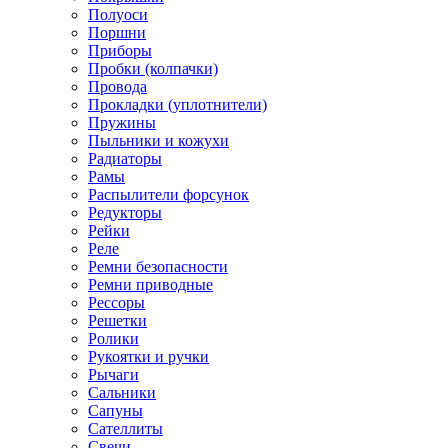
Полуоси
Поршни
Приборы
Пробки (колпачки)
Провода
Прокладки (уплотнители)
Пружины
Пыльники и кожухи
Радиаторы
Рамы
Распылители форсунок
Редукторы
Рейки
Реле
Ремни безопасности
Ремни приводные
Рессоры
Решетки
Ролики
Рукоятки и ручки
Рычаги
Сальники
Сапуны
Сателлиты
Свечи