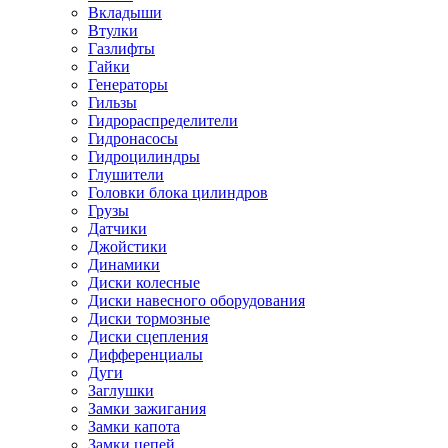
Вкладыши
Втулки
Газлифты
Гайки
Генераторы
Гильзы
Гидрораспределители
Гидронасосы
Гидроцилиндры
Глушители
Головки блока цилиндров
Грузы
Датчики
Джойстики
Динамики
Диски колесные
Диски навесного оборудования
Диски тормозные
Диски сцепления
Дифференциалы
Дуги
Заглушки
Замки зажигания
Замки капота
Замки цепей