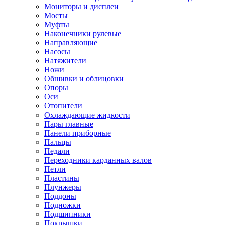
Мониторы и дисплеи
Мосты
Муфты
Наконечники рулевые
Направляющие
Насосы
Натяжители
Ножи
Обшивки и облицовки
Опоры
Оси
Отопители
Охлаждающие жидкости
Пары главные
Панели приборные
Пальцы
Педали
Переходники карданных валов
Петли
Пластины
Плунжеры
Поддоны
Подножки
Подшипники
Покрышки