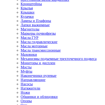
Кронштейны
Крылья
Крышки
Кулачки
Лампы и Плафоны
Лапки выжимные
Магнитолы
Маркеры почвофрезы
Масла ГУР
Масла гидравлические
Масла моторные
Масла трансмиссионные
Маховики
Механизмы подъемные трехточечного подвеса
Мониторы и дисплеи
Мосты
Муфты
Наконечники рулевые
Направляющие
Насосы
Натяжители
Ножи
Обшивки и облицовки
Опоры