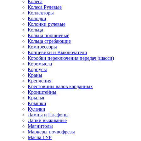
Колеса
Колеса Рулевые
Коллекторы
Колодки
Колонки рулевые
Кольца
Кольца поршневые
Кольца сгребающие
Компрессоры
Концевики и Выключатели
Коробки переключения передач (шасси)
Коромысла
Корпусы
Краны
Крепления
Крестовины валов карданных
Кронштейны
Крылья
Крышки
Кулачки
Лампы и Плафоны
Лапки выжимные
Магнитолы
Маркеры почвофрезы
Масла ГУР