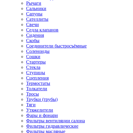
Рычаги
Сальники
Сапуны
Сателлиты
Свечи
Седла клапанов
Сидения
Скобы
Соединители быстросъёмные
Соленоиды
Сошки
Стартеры
Стекла
Ступицы
Сцепления
Термостаты
Толкатели
Тросы
Трубки (трубы)
Тяги
Утяжелители
Фары и фонари
Фильтры вентиляции салона
Фильтры гидравлические
Фильтры масляные