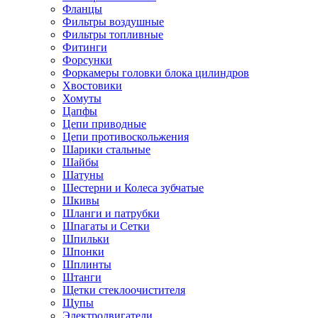
Фланцы
Фильтры воздушные
Фильтры топливные
Фитинги
Форсунки
Форкамеры головки блока цилиндров
Хвостовики
Хомуты
Цапфы
Цепи приводные
Цепи противоскольжения
Шарики стальные
Шайбы
Шатуны
Шестерни и Колеса зубчатые
Шкивы
Шланги и патрубки
Шпагаты и Сетки
Шпильки
Шпонки
Шплинты
Штанги
Щетки стеклоочистителя
Щупы
Электродвигатели