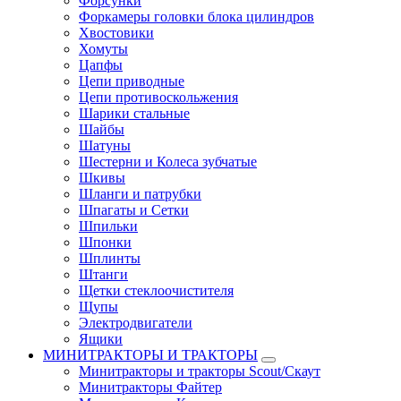
Форсунки
Форкамеры головки блока цилиндров
Хвостовики
Хомуты
Цапфы
Цепи приводные
Цепи противоскольжения
Шарики стальные
Шайбы
Шатуны
Шестерни и Колеса зубчатые
Шкивы
Шланги и патрубки
Шпагаты и Сетки
Шпильки
Шпонки
Шплинты
Штанги
Щетки стеклоочистителя
Щупы
Электродвигатели
Ящики
МИНИТРАКТОРЫ И ТРАКТОРЫ
Минитракторы и тракторы Scout/Скаут
Минитракторы Файтер