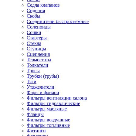
Седла клапанов
Сидения
Скобы
Соединители быстросъёмные
Соленоиды
Сошки
Стартеры
Стекла
Ступицы
Сцепления
Термостаты
Толкатели
Тросы
Трубки (трубы)
Тяги
Утяжелители
Фары и фонари
Фильтры вентиляции салона
Фильтры гидравлические
Фильтры масляные
Фланцы
Фильтры воздушные
Фильтры топливные
Фитинги