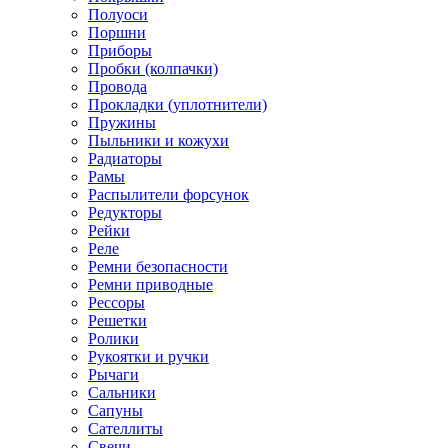
Полуоси
Поршни
Приборы
Пробки (колпачки)
Провода
Прокладки (уплотнители)
Пружины
Пыльники и кожухи
Радиаторы
Рамы
Распылители форсунок
Редукторы
Рейки
Реле
Ремни безопасности
Ремни приводные
Рессоры
Решетки
Ролики
Рукоятки и ручки
Рычаги
Сальники
Сапуны
Сателлиты
Свечи