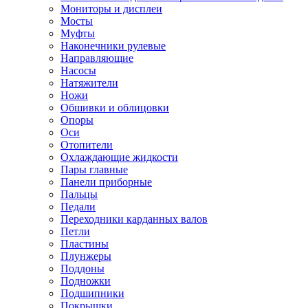
Мониторы и дисплеи
Мосты
Муфты
Наконечники рулевые
Направляющие
Насосы
Натяжители
Ножи
Обшивки и облицовки
Опоры
Оси
Отопители
Охлаждающие жидкости
Пары главные
Панели приборные
Пальцы
Педали
Переходники карданных валов
Петли
Пластины
Плунжеры
Поддоны
Подножки
Подшипники
Покрышки