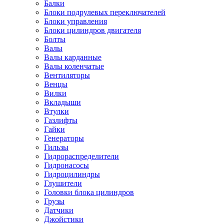
Балки
Блоки подрулевых переключателей
Блоки управления
Блоки цилиндров двигателя
Болты
Валы
Валы карданные
Валы коленчатые
Вентиляторы
Венцы
Вилки
Вкладыши
Втулки
Газлифты
Гайки
Генераторы
Гильзы
Гидрораспределители
Гидронасосы
Гидроцилиндры
Глушители
Головки блока цилиндров
Грузы
Датчики
Джойстики