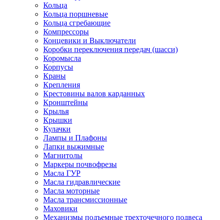
Кольца
Кольца поршневые
Кольца сгребающие
Компрессоры
Концевики и Выключатели
Коробки переключения передач (шасси)
Коромысла
Корпусы
Краны
Крепления
Крестовины валов карданных
Кронштейны
Крылья
Крышки
Кулачки
Лампы и Плафоны
Лапки выжимные
Магнитолы
Маркеры почвофрезы
Масла ГУР
Масла гидравлические
Масла моторные
Масла трансмиссионные
Маховики
Механизмы подъемные трехточечного подвеса