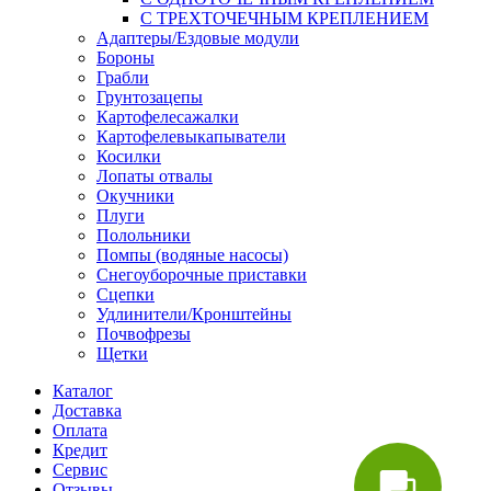
С ТРЕХТОЧЕЧНЫМ КРЕПЛЕНИЕМ
Адаптеры/Ездовые модули
Бороны
Грабли
Грунтозацепы
Картофелесажалки
Картофелевыкапыватели
Косилки
Лопаты отвалы
Окучники
Плуги
Полольники
Помпы (водяные насосы)
Снегоуборочные приставки
Сцепки
Удлинители/Кронштейны
Почвофрезы
Щетки
Каталог
Доставка
Оплата
Кредит
Сервис
Отзывы