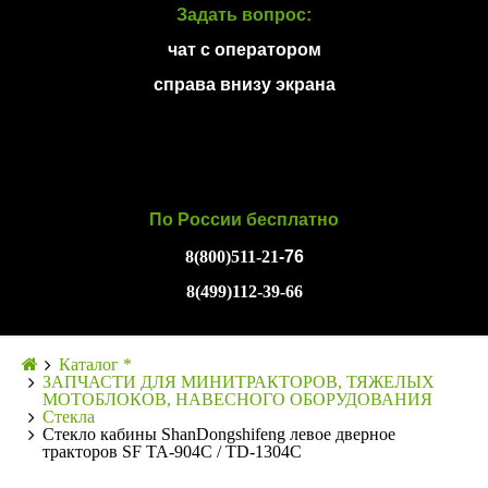
Задать вопрос:
чат с оператором
справа внизу экрана
По России бесплатно
8(800)511-21
-76
8(499)112-39-66
Каталог *
ЗАПЧАСТИ ДЛЯ МИНИТРАКТОРОВ, ТЯЖЕЛЫХ
МОТОБЛОКОВ, НАВЕСНОГО ОБОРУДОВАНИЯ
Стекла
Стекло кабины ShanDongshifeng левое дверное
тракторов SF TA-904C / TD-1304C