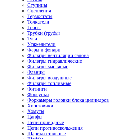
Ступицы
Сцепления
Термостаты
Толкатели
Тросы
Трубки (трубы)
Тяги
Утяжелители
Фары и фонари
Фильтры вентиляции салона
Фильтры гидравлические
Фильтры масляные
Фланцы
Фильтры воздушные
Фильтры топливные
Фитинги
Форсунки
Форкамеры головки блока цилиндров
Хвостовики
Хомуты
Цапфы
Цепи приводные
Цепи противоскольжения
Шарики стальные