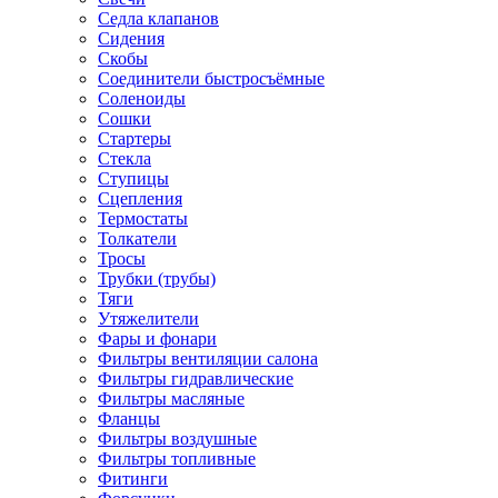
Седла клапанов
Сидения
Скобы
Соединители быстросъёмные
Соленоиды
Сошки
Стартеры
Стекла
Ступицы
Сцепления
Термостаты
Толкатели
Тросы
Трубки (трубы)
Тяги
Утяжелители
Фары и фонари
Фильтры вентиляции салона
Фильтры гидравлические
Фильтры масляные
Фланцы
Фильтры воздушные
Фильтры топливные
Фитинги