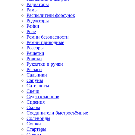
Радиаторы
Рамы
Распылители форсунок
Редукторы
Рейки
Реле
Ремни безопасности
Ремни приводные
Рессоры
Решетки
Ролики
Рукоятки и ручки
Рычаги
Сальники
Сапуны
Сателлиты
Свечи
Седла клапанов
Сидения
Скобы
Соединители быстросъёмные
Соленоиды
Сошки
Стартеры
Стекла