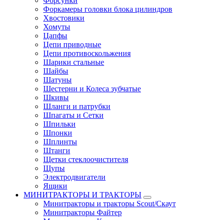
Форсунки
Форкамеры головки блока цилиндров
Хвостовики
Хомуты
Цапфы
Цепи приводные
Цепи противоскольжения
Шарики стальные
Шайбы
Шатуны
Шестерни и Колеса зубчатые
Шкивы
Шланги и патрубки
Шпагаты и Сетки
Шпильки
Шпонки
Шплинты
Штанги
Щетки стеклоочистителя
Щупы
Электродвигатели
Ящики
МИНИТРАКТОРЫ И ТРАКТОРЫ
Минитракторы и тракторы Scout/Скаут
Минитракторы Файтер