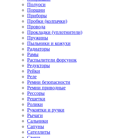
Полуоси
Поршни
Приборы
Пробки (колпачки)
Провода
Прокладки (уплотнители)
Пружины
Пыльники и кожухи
Радиаторы
Рамы
Распылители форсунок
Редукторы
Рейки
Реле
Ремни безопасности
Ремни приводные
Рессоры
Решетки
Ролики
Рукоятки и ручки
Рычаги
Сальники
Сапуны
Сателлиты
Свечи