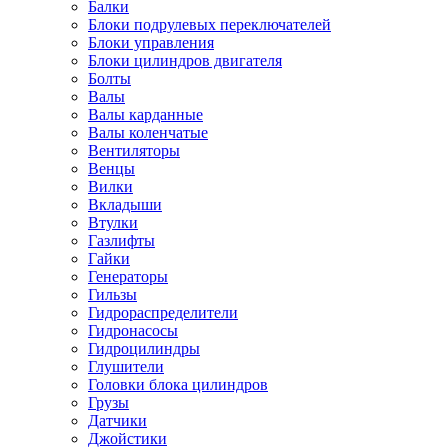
Балки
Блоки подрулевых переключателей
Блоки управления
Блоки цилиндров двигателя
Болты
Валы
Валы карданные
Валы коленчатые
Вентиляторы
Венцы
Вилки
Вкладыши
Втулки
Газлифты
Гайки
Генераторы
Гильзы
Гидрораспределители
Гидронасосы
Гидроцилиндры
Глушители
Головки блока цилиндров
Грузы
Датчики
Джойстики