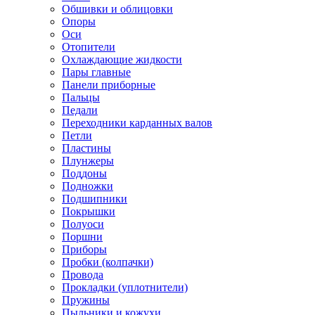
Обшивки и облицовки
Опоры
Оси
Отопители
Охлаждающие жидкости
Пары главные
Панели приборные
Пальцы
Педали
Переходники карданных валов
Петли
Пластины
Плунжеры
Поддоны
Подножки
Подшипники
Покрышки
Полуоси
Поршни
Приборы
Пробки (колпачки)
Провода
Прокладки (уплотнители)
Пружины
Пыльники и кожухи