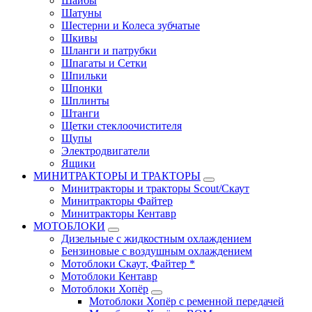
Шайбы
Шатуны
Шестерни и Колеса зубчатые
Шкивы
Шланги и патрубки
Шпагаты и Сетки
Шпильки
Шпонки
Шплинты
Штанги
Щетки стеклоочистителя
Щупы
Электродвигатели
Ящики
МИНИТРАКТОРЫ И ТРАКТОРЫ
Минитракторы и тракторы Scout/Скаут
Минитракторы Файтер
Минитракторы Кентавр
МОТОБЛОКИ
Дизельные с жидкостным охлаждением
Бензиновые с воздушным охлаждением
Мотоблоки Скаут, Файтер *
Мотоблоки Кентавр
Мотоблоки Хопёр
Мотоблоки Хопёр с ременной передачей