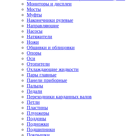
Мониторы и дисплеи
Мосты
Муфты
Наконечники рулевые
Направляющие
Насосы
Натяжители
Ножи
Обшивки и облицовки
Опоры
Оси
Отопители
Охлаждающие жидкости
Пары главные
Панели приборные
Пальцы
Педали
Переходники карданных валов
Петли
Пластины
Плунжеры
Поддоны
Подножки
Подшипники
Покрышки