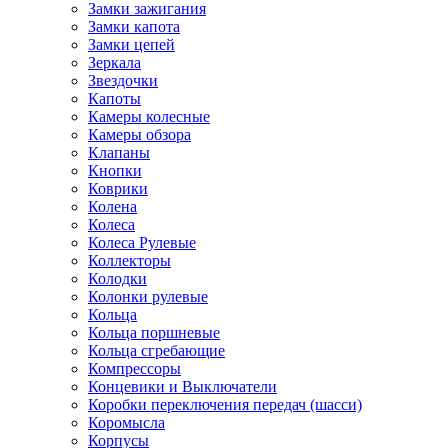
Замки зажигания
Замки капота
Замки цепей
Зеркала
Звездочки
Капоты
Камеры колесные
Камеры обзора
Клапаны
Кнопки
Коврики
Колена
Колеса
Колеса Рулевые
Коллекторы
Колодки
Колонки рулевые
Кольца
Кольца поршневые
Кольца сгребающие
Компрессоры
Концевики и Выключатели
Коробки переключения передач (шасси)
Коромысла
Корпусы