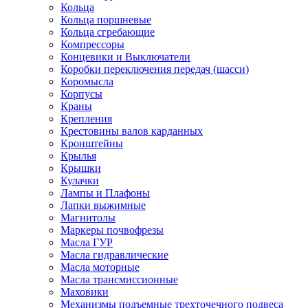
Кольца
Кольца поршневые
Кольца сгребающие
Компрессоры
Концевики и Выключатели
Коробки переключения передач (шасси)
Коромысла
Корпусы
Краны
Крепления
Крестовины валов карданных
Кронштейны
Крылья
Крышки
Кулачки
Лампы и Плафоны
Лапки выжимные
Магнитолы
Маркеры почвофрезы
Масла ГУР
Масла гидравлические
Масла моторные
Масла трансмиссионные
Маховики
Механизмы подъемные трехточечного подвеса