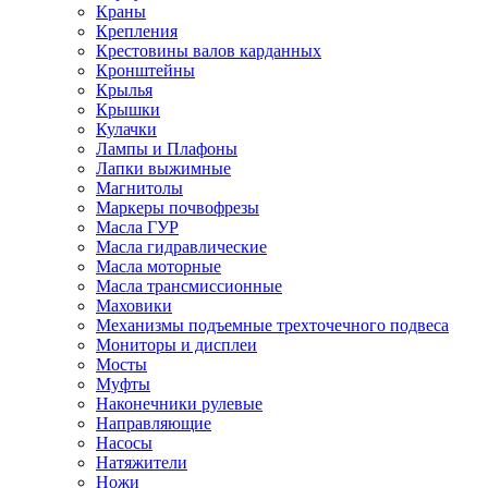
Краны
Крепления
Крестовины валов карданных
Кронштейны
Крылья
Крышки
Кулачки
Лампы и Плафоны
Лапки выжимные
Магнитолы
Маркеры почвофрезы
Масла ГУР
Масла гидравлические
Масла моторные
Масла трансмиссионные
Маховики
Механизмы подъемные трехточечного подвеса
Мониторы и дисплеи
Мосты
Муфты
Наконечники рулевые
Направляющие
Насосы
Натяжители
Ножи