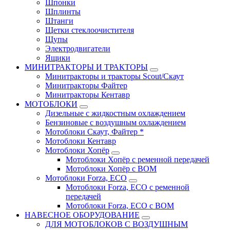
Шпонки
Шплинты
Штанги
Щетки стеклоочистителя
Щупы
Электродвигатели
Ящики
МИНИТРАКТОРЫ И ТРАКТОРЫ
Минитракторы и тракторы Scout/Скаут
Минитракторы Файтер
Минитракторы Кентавр
МОТОБЛОКИ
Дизельные с жидкостным охлаждением
Бензиновые с воздушным охлаждением
Мотоблоки Скаут, Файтер *
Мотоблоки Кентавр
Мотоблоки Хопёр
Мотоблоки Хопёр с ременной передачей
Мотоблоки Хопёр с ВОМ
Мотоблоки Forza, ECO
Мотоблоки Forza, ЕСО с ременной
передачей
Мотоблоки Forza, ЕСО с ВОМ
НАВЕСНОЕ ОБОРУДОВАНИЕ
ДЛЯ МОТОБЛОКОВ С ВОЗДУШНЫМ