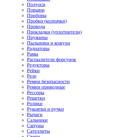
Полуоси
Поршни
Приборы
Пробки (колпачки)
Провода
Прокладки (уплотнители)
Пружины
Пыльники и кожухи
Радиаторы
Рамы
Распылители форсунок
Редукторы
Рейки
Реле
Ремни безопасности
Ремни приводные
Рессоры
Решетки
Ролики
Рукоятки и ручки
Рычаги
Сальники
Сапуны
Сателлиты
Свечи