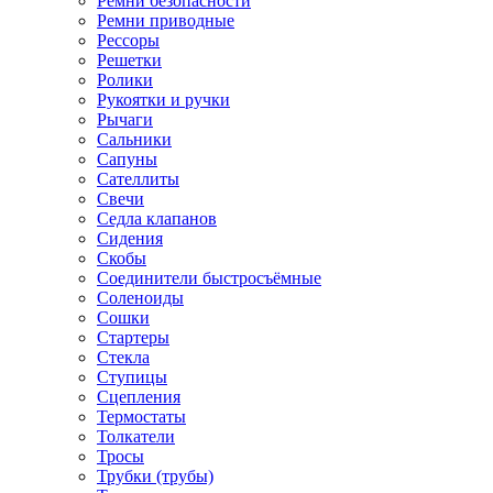
Ремни безопасности
Ремни приводные
Рессоры
Решетки
Ролики
Рукоятки и ручки
Рычаги
Сальники
Сапуны
Сателлиты
Свечи
Седла клапанов
Сидения
Скобы
Соединители быстросъёмные
Соленоиды
Сошки
Стартеры
Стекла
Ступицы
Сцепления
Термостаты
Толкатели
Тросы
Трубки (трубы)