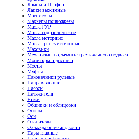
Лампы и Плафоны
Лапки выжимные
Магнитолы
Маркеры почвофрезы
Масла ГУР
Масла гидравлические
Масла моторные
Масла трансмиссионные
Маховики
Механизмы подъемные трехточечного подвеса
Мониторы и дисплеи
Мосты
Муфты
Наконечники рулевые
Направляющие
Насосы
Натяжители
Ножи
Обшивки и облицовки
Опоры
Оси
Отопители
Охлаждающие жидкости
Пары главные
Панели приборные