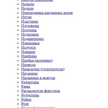
Пальцы
Педали
Переходники карданных валов
Петли
Пластины
Плунжеры
Поддоны
Подножки
Подшипники
Покрышки
Полуоси
Поршни
Приборы
Пробки (колпачки)
Провода
Прокладки (уплотнители)
Пружины
Пыльники и кожухи
Радиаторы
Рамы
Распылители форсунок
Редукторы
Рейки
Реле