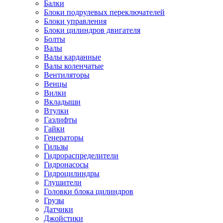
Балки
Блоки подрулевых переключателей
Блоки управления
Блоки цилиндров двигателя
Болты
Валы
Валы карданные
Валы коленчатые
Вентиляторы
Венцы
Вилки
Вкладыши
Втулки
Газлифты
Гайки
Генераторы
Гильзы
Гидрораспределители
Гидронасосы
Гидроцилиндры
Глушители
Головки блока цилиндров
Грузы
Датчики
Джойстики