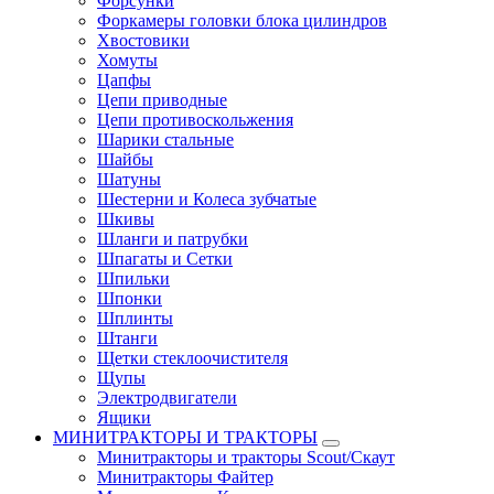
Форсунки
Форкамеры головки блока цилиндров
Хвостовики
Хомуты
Цапфы
Цепи приводные
Цепи противоскольжения
Шарики стальные
Шайбы
Шатуны
Шестерни и Колеса зубчатые
Шкивы
Шланги и патрубки
Шпагаты и Сетки
Шпильки
Шпонки
Шплинты
Штанги
Щетки стеклоочистителя
Щупы
Электродвигатели
Ящики
МИНИТРАКТОРЫ И ТРАКТОРЫ
Минитракторы и тракторы Scout/Скаут
Минитракторы Файтер