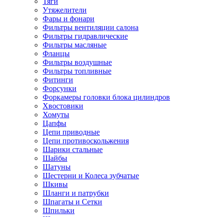
Тяги
Утяжелители
Фары и фонари
Фильтры вентиляции салона
Фильтры гидравлические
Фильтры масляные
Фланцы
Фильтры воздушные
Фильтры топливные
Фитинги
Форсунки
Форкамеры головки блока цилиндров
Хвостовики
Хомуты
Цапфы
Цепи приводные
Цепи противоскольжения
Шарики стальные
Шайбы
Шатуны
Шестерни и Колеса зубчатые
Шкивы
Шланги и патрубки
Шпагаты и Сетки
Шпильки