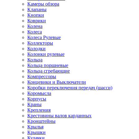
Камеры обзора
Клапаны
Кнопки
Коврики
Колена
Колеса
Колеса Рулевые
Коллекторы
Колодки
Колонки рулевые
Кольца
Кольца поршневые
Кольца сгребающие
Компрессоры
Концевики и Выключатели
Коробки переключения передач (шасси)
Коромысла
Корпусы
Краны
Крепления
Крестовины валов карданных
Кронштейны
Крылья
Крышки
Кулачки