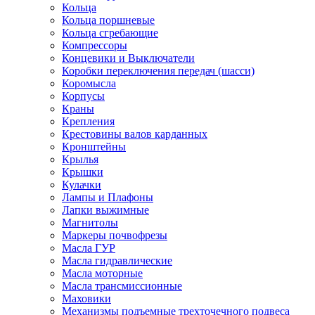
Кольца
Кольца поршневые
Кольца сгребающие
Компрессоры
Концевики и Выключатели
Коробки переключения передач (шасси)
Коромысла
Корпусы
Краны
Крепления
Крестовины валов карданных
Кронштейны
Крылья
Крышки
Кулачки
Лампы и Плафоны
Лапки выжимные
Магнитолы
Маркеры почвофрезы
Масла ГУР
Масла гидравлические
Масла моторные
Масла трансмиссионные
Маховики
Механизмы подъемные трехточечного подвеса