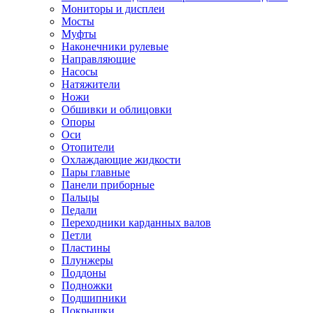
Мониторы и дисплеи
Мосты
Муфты
Наконечники рулевые
Направляющие
Насосы
Натяжители
Ножи
Обшивки и облицовки
Опоры
Оси
Отопители
Охлаждающие жидкости
Пары главные
Панели приборные
Пальцы
Педали
Переходники карданных валов
Петли
Пластины
Плунжеры
Поддоны
Подножки
Подшипники
Покрышки