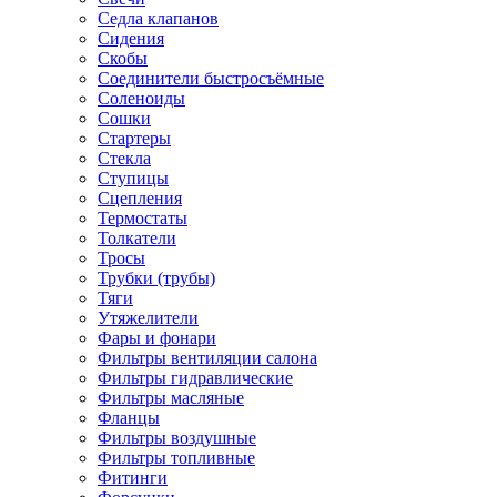
Седла клапанов
Сидения
Скобы
Соединители быстросъёмные
Соленоиды
Сошки
Стартеры
Стекла
Ступицы
Сцепления
Термостаты
Толкатели
Тросы
Трубки (трубы)
Тяги
Утяжелители
Фары и фонари
Фильтры вентиляции салона
Фильтры гидравлические
Фильтры масляные
Фланцы
Фильтры воздушные
Фильтры топливные
Фитинги