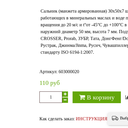
Сальник (манжета армированная) 30х50х7 ш
работающих в минеральных маслах и воде п
вращения до 20 м/с и t°от -45°С до +100°С 
наружний диаметр 50 мм, высота 7 мм. Подх
CROSSER, Prorab, ЗУБР, Тата, ДонгФенг/Don
Рустрак, Джинма/Jinma, Русич, Чувашпиллер
стандарту ISO 6194-1:2007.
Артикул:
603000020
110 руб
В корзину
Выб
Как сделать заказ:
ИНСТРУКЦИЯ