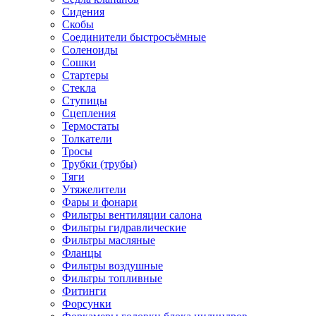
Сидения
Скобы
Соединители быстросъёмные
Соленоиды
Сошки
Стартеры
Стекла
Ступицы
Сцепления
Термостаты
Толкатели
Тросы
Трубки (трубы)
Тяги
Утяжелители
Фары и фонари
Фильтры вентиляции салона
Фильтры гидравлические
Фильтры масляные
Фланцы
Фильтры воздушные
Фильтры топливные
Фитинги
Форсунки