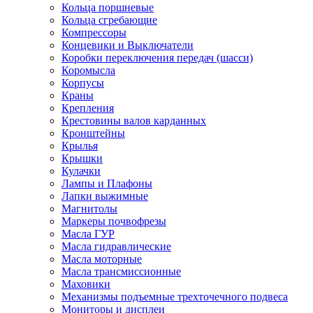
Кольца поршневые
Кольца сгребающие
Компрессоры
Концевики и Выключатели
Коробки переключения передач (шасси)
Коромысла
Корпусы
Краны
Крепления
Крестовины валов карданных
Кронштейны
Крылья
Крышки
Кулачки
Лампы и Плафоны
Лапки выжимные
Магнитолы
Маркеры почвофрезы
Масла ГУР
Масла гидравлические
Масла моторные
Масла трансмиссионные
Маховики
Механизмы подъемные трехточечного подвеса
Мониторы и дисплеи