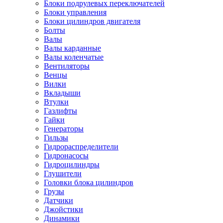
Блоки подрулевых переключателей
Блоки управления
Блоки цилиндров двигателя
Болты
Валы
Валы карданные
Валы коленчатые
Вентиляторы
Венцы
Вилки
Вкладыши
Втулки
Газлифты
Гайки
Генераторы
Гильзы
Гидрораспределители
Гидронасосы
Гидроцилиндры
Глушители
Головки блока цилиндров
Грузы
Датчики
Джойстики
Динамики