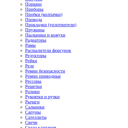
Поршни
Приборы
Пробки (колпачки)
Провода
Прокладки (уплотнители)
Пружины
Пыльники и кожухи
Радиаторы
Рамы
Распылители форсунок
Редукторы
Рейки
Реле
Ремни безопасности
Ремни приводные
Рессоры
Решетки
Ролики
Рукоятки и ручки
Рычаги
Сальники
Сапуны
Сателлиты
Свечи
Седла клапанов