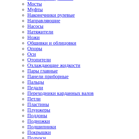
Мосты
Муфты
Наконечники рулевые
Направляющие
Насосы
Натяжители
Ножи
Обшивки и облицовки
Опоры
Оси
Отопители
Охлаждающие жидкости
Пары главные
Панели приборные
Пальцы
Педали
Переходники карданных валов
Петли
Пластины
Плунжеры
Поддоны
Подножки
Подшипники
Покрышки
Полуоси