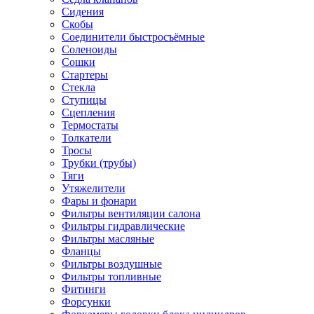
Сидения
Скобы
Соединители быстросъёмные
Соленоиды
Сошки
Стартеры
Стекла
Ступицы
Сцепления
Термостаты
Толкатели
Тросы
Трубки (трубы)
Тяги
Утяжелители
Фары и фонари
Фильтры вентиляции салона
Фильтры гидравлические
Фильтры масляные
Фланцы
Фильтры воздушные
Фильтры топливные
Фитинги
Форсунки