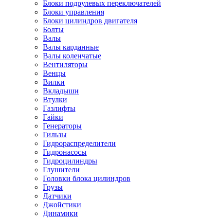
Блоки подрулевых переключателей
Блоки управления
Блоки цилиндров двигателя
Болты
Валы
Валы карданные
Валы коленчатые
Вентиляторы
Венцы
Вилки
Вкладыши
Втулки
Газлифты
Гайки
Генераторы
Гильзы
Гидрораспределители
Гидронасосы
Гидроцилиндры
Глушители
Головки блока цилиндров
Грузы
Датчики
Джойстики
Динамики