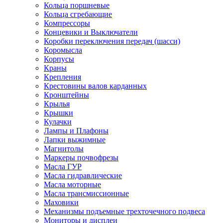
Кольца поршневые
Кольца сгребающие
Компрессоры
Концевики и Выключатели
Коробки переключения передач (шасси)
Коромысла
Корпусы
Краны
Крепления
Крестовины валов карданных
Кронштейны
Крылья
Крышки
Кулачки
Лампы и Плафоны
Лапки выжимные
Магнитолы
Маркеры почвофрезы
Масла ГУР
Масла гидравлические
Масла моторные
Масла трансмиссионные
Маховики
Механизмы подъемные трехточечного подвеса
Мониторы и дисплеи