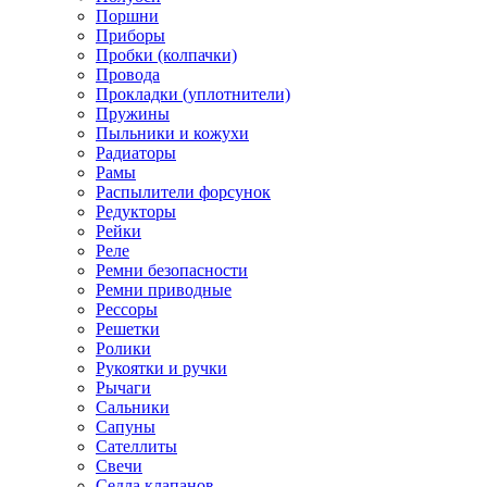
Поршни
Приборы
Пробки (колпачки)
Провода
Прокладки (уплотнители)
Пружины
Пыльники и кожухи
Радиаторы
Рамы
Распылители форсунок
Редукторы
Рейки
Реле
Ремни безопасности
Ремни приводные
Рессоры
Решетки
Ролики
Рукоятки и ручки
Рычаги
Сальники
Сапуны
Сателлиты
Свечи
Седла клапанов