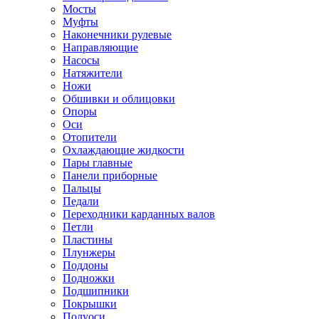
Мосты
Муфты
Наконечники рулевые
Направляющие
Насосы
Натяжители
Ножи
Обшивки и облицовки
Опоры
Оси
Отопители
Охлаждающие жидкости
Пары главные
Панели приборные
Пальцы
Педали
Переходники карданных валов
Петли
Пластины
Плунжеры
Поддоны
Подножки
Подшипники
Покрышки
Полуоси