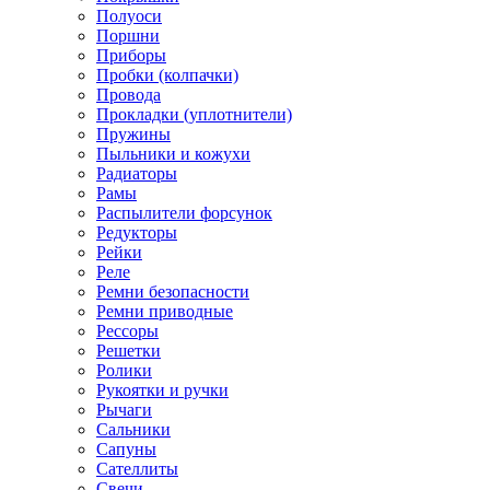
Полуоси
Поршни
Приборы
Пробки (колпачки)
Провода
Прокладки (уплотнители)
Пружины
Пыльники и кожухи
Радиаторы
Рамы
Распылители форсунок
Редукторы
Рейки
Реле
Ремни безопасности
Ремни приводные
Рессоры
Решетки
Ролики
Рукоятки и ручки
Рычаги
Сальники
Сапуны
Сателлиты
Свечи