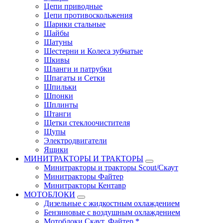
Цепи приводные
Цепи противоскольжения
Шарики стальные
Шайбы
Шатуны
Шестерни и Колеса зубчатые
Шкивы
Шланги и патрубки
Шпагаты и Сетки
Шпильки
Шпонки
Шплинты
Штанги
Щетки стеклоочистителя
Щупы
Электродвигатели
Ящики
МИНИТРАКТОРЫ И ТРАКТОРЫ
Минитракторы и тракторы Scout/Скаут
Минитракторы Файтер
Минитракторы Кентавр
МОТОБЛОКИ
Дизельные с жидкостным охлаждением
Бензиновые с воздушным охлаждением
Мотоблоки Скаут, Файтер *