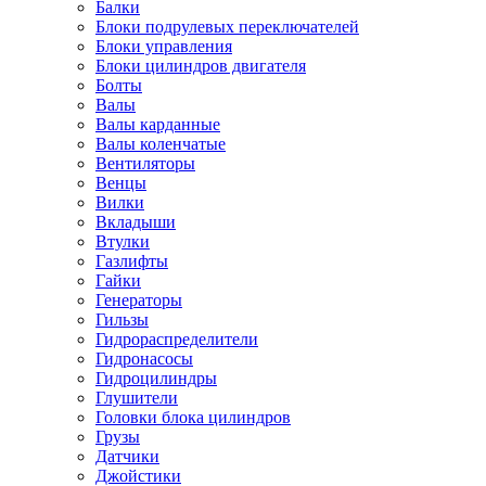
Балки
Блоки подрулевых переключателей
Блоки управления
Блоки цилиндров двигателя
Болты
Валы
Валы карданные
Валы коленчатые
Вентиляторы
Венцы
Вилки
Вкладыши
Втулки
Газлифты
Гайки
Генераторы
Гильзы
Гидрораспределители
Гидронасосы
Гидроцилиндры
Глушители
Головки блока цилиндров
Грузы
Датчики
Джойстики