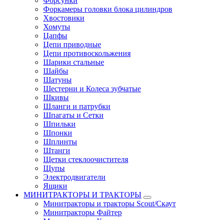
Форсунки
Форкамеры головки блока цилиндров
Хвостовики
Хомуты
Цапфы
Цепи приводные
Цепи противоскольжения
Шарики стальные
Шайбы
Шатуны
Шестерни и Колеса зубчатые
Шкивы
Шланги и патрубки
Шпагаты и Сетки
Шпильки
Шпонки
Шплинты
Штанги
Щетки стеклоочистителя
Щупы
Электродвигатели
Ящики
МИНИТРАКТОРЫ И ТРАКТОРЫ
Минитракторы и тракторы Scout/Скаут
Минитракторы Файтер