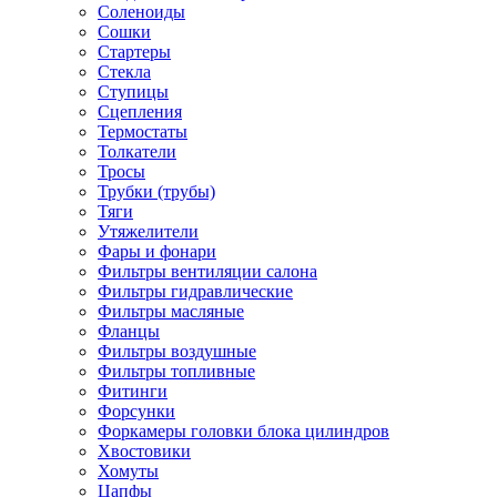
Соленоиды
Сошки
Стартеры
Стекла
Ступицы
Сцепления
Термостаты
Толкатели
Тросы
Трубки (трубы)
Тяги
Утяжелители
Фары и фонари
Фильтры вентиляции салона
Фильтры гидравлические
Фильтры масляные
Фланцы
Фильтры воздушные
Фильтры топливные
Фитинги
Форсунки
Форкамеры головки блока цилиндров
Хвостовики
Хомуты
Цапфы