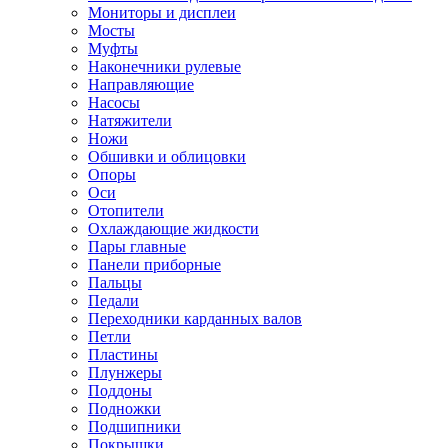
Мониторы и дисплеи
Мосты
Муфты
Наконечники рулевые
Направляющие
Насосы
Натяжители
Ножи
Обшивки и облицовки
Опоры
Оси
Отопители
Охлаждающие жидкости
Пары главные
Панели приборные
Пальцы
Педали
Переходники карданных валов
Петли
Пластины
Плунжеры
Поддоны
Подножки
Подшипники
Покрышки