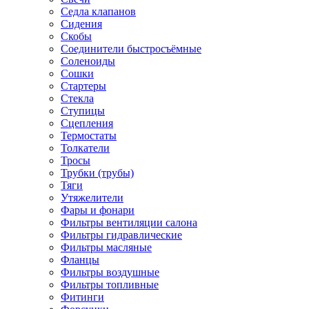
Седла клапанов
Сидения
Скобы
Соединители быстросъёмные
Соленоиды
Сошки
Стартеры
Стекла
Ступицы
Сцепления
Термостаты
Толкатели
Тросы
Трубки (трубы)
Тяги
Утяжелители
Фары и фонари
Фильтры вентиляции салона
Фильтры гидравлические
Фильтры масляные
Фланцы
Фильтры воздушные
Фильтры топливные
Фитинги