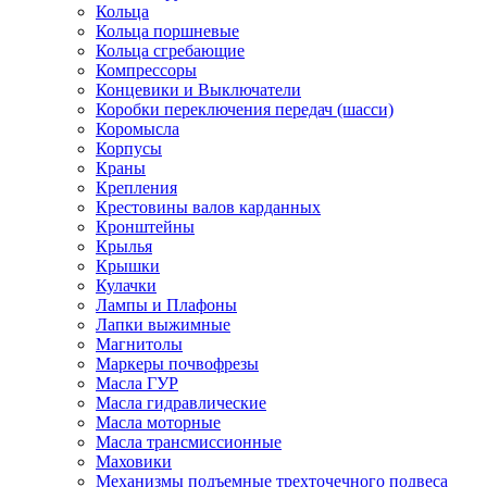
Кольца
Кольца поршневые
Кольца сгребающие
Компрессоры
Концевики и Выключатели
Коробки переключения передач (шасси)
Коромысла
Корпусы
Краны
Крепления
Крестовины валов карданных
Кронштейны
Крылья
Крышки
Кулачки
Лампы и Плафоны
Лапки выжимные
Магнитолы
Маркеры почвофрезы
Масла ГУР
Масла гидравлические
Масла моторные
Масла трансмиссионные
Маховики
Механизмы подъемные трехточечного подвеса