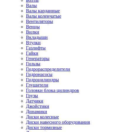
Болты
Валы
Валы карданные
Валы коленчатые
Вентиляторы
Венцы
Вилки
Вкладыши
Втулки
Газлифты
Гайки
Генераторы
Гильзы
Гидрораспределители
Гидронасосы
Гидроцилиндры
Глушители
Головки блока цилиндров
Грузы
Датчики
Джойстики
Динамики
Диски колесные
Диски навесного оборудования
Диски тормозные