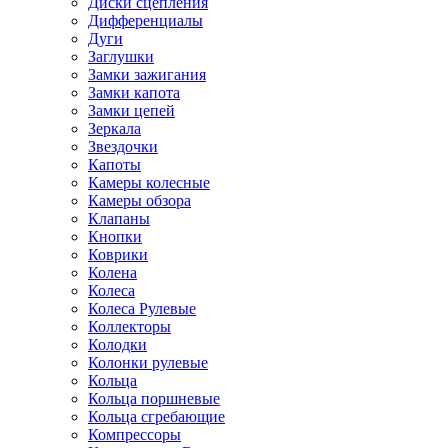
Диски сцепления
Дифференциалы
Дуги
Заглушки
Замки зажигания
Замки капота
Замки цепей
Зеркала
Звездочки
Капоты
Камеры колесные
Камеры обзора
Клапаны
Кнопки
Коврики
Колена
Колеса
Колеса Рулевые
Коллекторы
Колодки
Колонки рулевые
Кольца
Кольца поршневые
Кольца сгребающие
Компрессоры