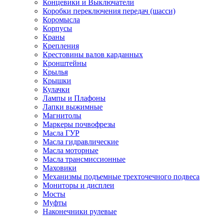
Концевики и Выключатели
Коробки переключения передач (шасси)
Коромысла
Корпусы
Краны
Крепления
Крестовины валов карданных
Кронштейны
Крылья
Крышки
Кулачки
Лампы и Плафоны
Лапки выжимные
Магнитолы
Маркеры почвофрезы
Масла ГУР
Масла гидравлические
Масла моторные
Масла трансмиссионные
Маховики
Механизмы подъемные трехточечного подвеса
Мониторы и дисплеи
Мосты
Муфты
Наконечники рулевые