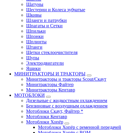
Шатуны
Шестерни и Колеса зубчатые
Шкивы
Шланги и патрубки
Шпагаты и Сетки
Шпильки
Шпонки
Шплинты
Штанги
Щетки стеклоочистителя
Щупы
Электродвигатели
Ящики
МИНИТРАКТОРЫ И ТРАКТОРЫ
Минитракторы и тракторы Scout/Скаут
Минитракторы Файтер
Минитракторы Кентавр
МОТОБЛОКИ
Дизельные с жидкостным охлаждением
Бензиновые с воздушным охлаждением
Мотоблоки Скаут, Файтер *
Мотоблоки Кентавр
Мотоблоки Хопёр
Мотоблоки Хопёр с ременной передачей
Мотоблоки Хопёр с ВОМ