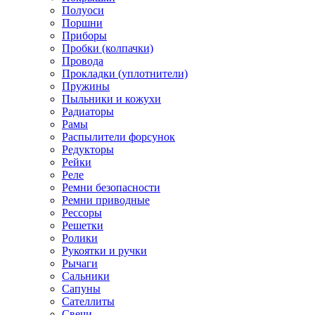
Полуоси
Поршни
Приборы
Пробки (колпачки)
Провода
Прокладки (уплотнители)
Пружины
Пыльники и кожухи
Радиаторы
Рамы
Распылители форсунок
Редукторы
Рейки
Реле
Ремни безопасности
Ремни приводные
Рессоры
Решетки
Ролики
Рукоятки и ручки
Рычаги
Сальники
Сапуны
Сателлиты
Свечи