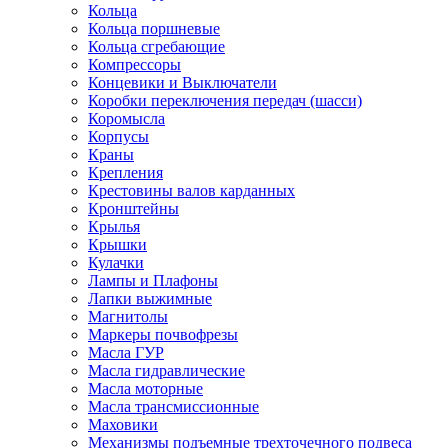
Кольца
Кольца поршневые
Кольца сгребающие
Компрессоры
Концевики и Выключатели
Коробки переключения передач (шасси)
Коромысла
Корпусы
Краны
Крепления
Крестовины валов карданных
Кронштейны
Крылья
Крышки
Кулачки
Лампы и Плафоны
Лапки выжимные
Магнитолы
Маркеры почвофрезы
Масла ГУР
Масла гидравлические
Масла моторные
Масла трансмиссионные
Маховики
Механизмы подъемные трехточечного подвеса