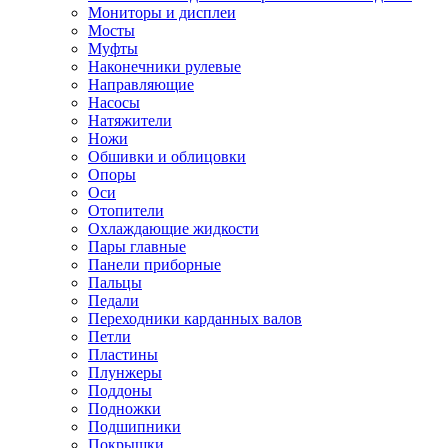
Мониторы и дисплеи
Мосты
Муфты
Наконечники рулевые
Направляющие
Насосы
Натяжители
Ножи
Обшивки и облицовки
Опоры
Оси
Отопители
Охлаждающие жидкости
Пары главные
Панели приборные
Пальцы
Педали
Переходники карданных валов
Петли
Пластины
Плунжеры
Поддоны
Подножки
Подшипники
Покрышки