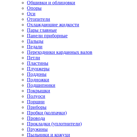
Обшивки и облицовки
Опоры
Оси
Отопители
Охлаждающие жидкости
Пары главные
Панели приборные
Пальцы
Педали
Переходники карданных валов
Петли
Пластины
Плунжеры
Поддоны
Подножки
Подшипники
Покрышки
Полуоси
Поршни
Приборы
Пробки (колпачки)
Провода
Прокладки (уплотнители)
Пружины
Пыльники и кожухи