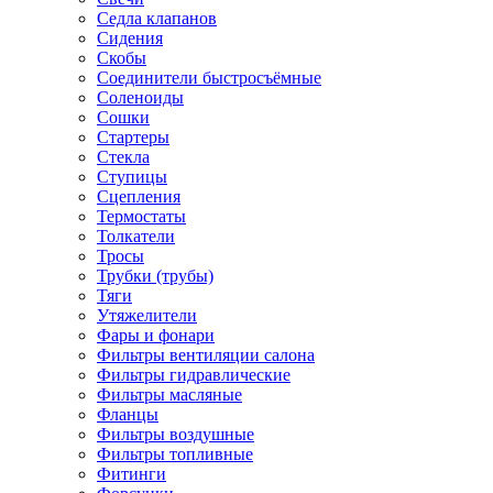
Седла клапанов
Сидения
Скобы
Соединители быстросъёмные
Соленоиды
Сошки
Стартеры
Стекла
Ступицы
Сцепления
Термостаты
Толкатели
Тросы
Трубки (трубы)
Тяги
Утяжелители
Фары и фонари
Фильтры вентиляции салона
Фильтры гидравлические
Фильтры масляные
Фланцы
Фильтры воздушные
Фильтры топливные
Фитинги