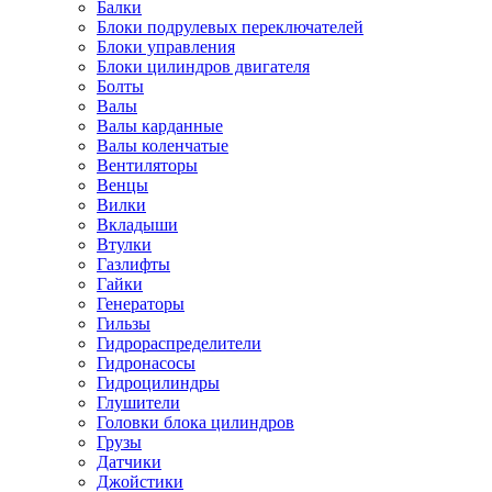
Балки
Блоки подрулевых переключателей
Блоки управления
Блоки цилиндров двигателя
Болты
Валы
Валы карданные
Валы коленчатые
Вентиляторы
Венцы
Вилки
Вкладыши
Втулки
Газлифты
Гайки
Генераторы
Гильзы
Гидрораспределители
Гидронасосы
Гидроцилиндры
Глушители
Головки блока цилиндров
Грузы
Датчики
Джойстики