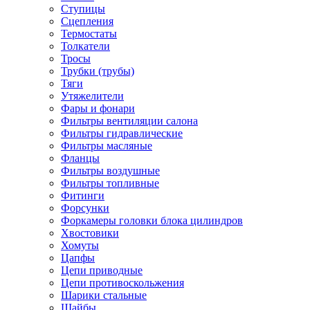
Ступицы
Сцепления
Термостаты
Толкатели
Тросы
Трубки (трубы)
Тяги
Утяжелители
Фары и фонари
Фильтры вентиляции салона
Фильтры гидравлические
Фильтры масляные
Фланцы
Фильтры воздушные
Фильтры топливные
Фитинги
Форсунки
Форкамеры головки блока цилиндров
Хвостовики
Хомуты
Цапфы
Цепи приводные
Цепи противоскольжения
Шарики стальные
Шайбы