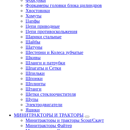
Форсунки
Форкамеры головки блока цилиндров
Хвостовики
Хомуты
Цапфы
Цепи приводные
Цепи противоскольжения
Шарики стальные
Шайбы
Шатуны
Шестерни и Колеса зубчатые
Шкивы
Шланги и патрубки
Шпагаты и Сетки
Шпильки
Шпонки
Шплинты
Штанги
Щетки стеклоочистителя
Щупы
Электродвигатели
Ящики
МИНИТРАКТОРЫ И ТРАКТОРЫ
Минитракторы и тракторы Scout/Скаут
Минитракторы Файтер