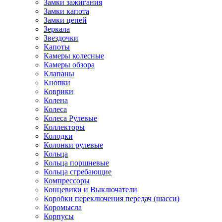
Замки зажигания
Замки капота
Замки цепей
Зеркала
Звездочки
Капоты
Камеры колесные
Камеры обзора
Клапаны
Кнопки
Коврики
Колена
Колеса
Колеса Рулевые
Коллекторы
Колодки
Колонки рулевые
Кольца
Кольца поршневые
Кольца сгребающие
Компрессоры
Концевики и Выключатели
Коробки переключения передач (шасси)
Коромысла
Корпусы