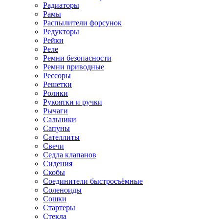
Радиаторы
Рамы
Распылители форсунок
Редукторы
Рейки
Реле
Ремни безопасности
Ремни приводные
Рессоры
Решетки
Ролики
Рукоятки и ручки
Рычаги
Сальники
Сапуны
Сателлиты
Свечи
Седла клапанов
Сидения
Скобы
Соединители быстросъёмные
Соленоиды
Сошки
Стартеры
Стекла