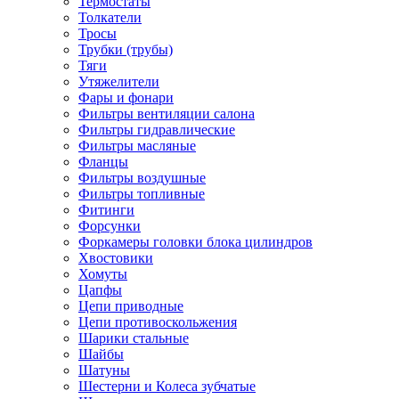
Термостаты
Толкатели
Тросы
Трубки (трубы)
Тяги
Утяжелители
Фары и фонари
Фильтры вентиляции салона
Фильтры гидравлические
Фильтры масляные
Фланцы
Фильтры воздушные
Фильтры топливные
Фитинги
Форсунки
Форкамеры головки блока цилиндров
Хвостовики
Хомуты
Цапфы
Цепи приводные
Цепи противоскольжения
Шарики стальные
Шайбы
Шатуны
Шестерни и Колеса зубчатые