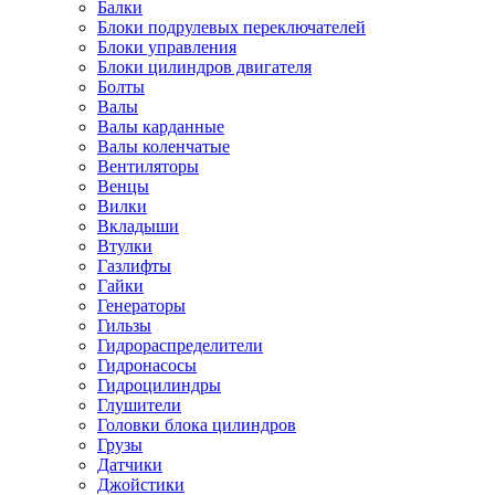
Балки
Блоки подрулевых переключателей
Блоки управления
Блоки цилиндров двигателя
Болты
Валы
Валы карданные
Валы коленчатые
Вентиляторы
Венцы
Вилки
Вкладыши
Втулки
Газлифты
Гайки
Генераторы
Гильзы
Гидрораспределители
Гидронасосы
Гидроцилиндры
Глушители
Головки блока цилиндров
Грузы
Датчики
Джойстики