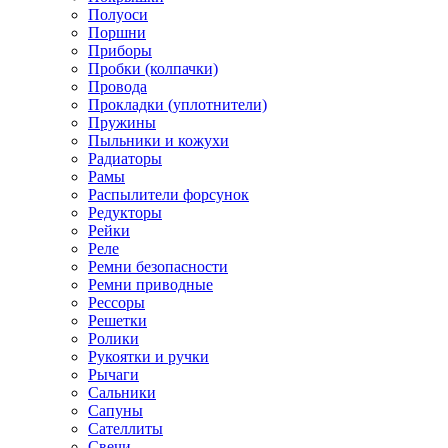
Полуоси
Поршни
Приборы
Пробки (колпачки)
Провода
Прокладки (уплотнители)
Пружины
Пыльники и кожухи
Радиаторы
Рамы
Распылители форсунок
Редукторы
Рейки
Реле
Ремни безопасности
Ремни приводные
Рессоры
Решетки
Ролики
Рукоятки и ручки
Рычаги
Сальники
Сапуны
Сателлиты
Свечи