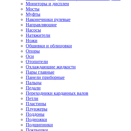
Мониторы и дисплеи
Мосты
Муфты
Наконечники рулевые
Направляющие
Насосы
Натяжители
Ножи
Обшивки и облицовки
Опоры
Оси
Отопители
Охлаждающие жидкости
Пары главные
Панели приборные
Пальцы
Педали
Переходники карданных валов
Петли
Пластины
Плунжеры
Поддоны
Подножки
Подшипники
Покрышки