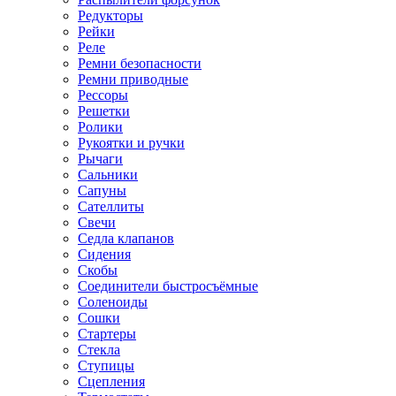
Редукторы
Рейки
Реле
Ремни безопасности
Ремни приводные
Рессоры
Решетки
Ролики
Рукоятки и ручки
Рычаги
Сальники
Сапуны
Сателлиты
Свечи
Седла клапанов
Сидения
Скобы
Соединители быстросъёмные
Соленоиды
Сошки
Стартеры
Стекла
Ступицы
Сцепления