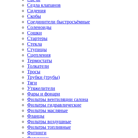
Седла клапанов
Сидения
Скобы
Соединители быстросъёмные
Соленоиды
Сошки
Стартеры
Стекла
Ступицы
Сцепления
Термостаты
Толкатели
Тросы
Трубки (трубы)
Тяги
Утяжелители
Фары и фонари
Фильтры вентиляции салона
Фильтры гидравлические
Фильтры масляные
Фланцы
Фильтры воздушные
Фильтры топливные
Фитинги