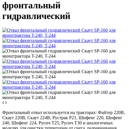
фронтальный
гидравлический
Фронтальный отвал используется на тракторах: Файтер 220В,
Скаут 220В, Скаут 224В, Рустрак Р21, Шифенг 220, Шифенг
240, Шифенг 224, Русич Т25, Русич Т30 и аналогичных
моделях для очистки территории от снега, разравнивания