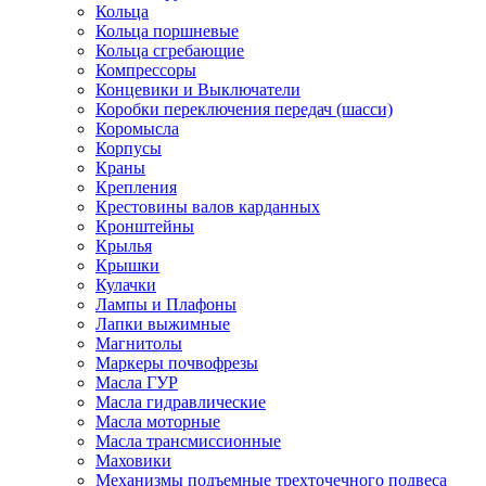
Кольца
Кольца поршневые
Кольца сгребающие
Компрессоры
Концевики и Выключатели
Коробки переключения передач (шасси)
Коромысла
Корпусы
Краны
Крепления
Крестовины валов карданных
Кронштейны
Крылья
Крышки
Кулачки
Лампы и Плафоны
Лапки выжимные
Магнитолы
Маркеры почвофрезы
Масла ГУР
Масла гидравлические
Масла моторные
Масла трансмиссионные
Маховики
Механизмы подъемные трехточечного подвеса