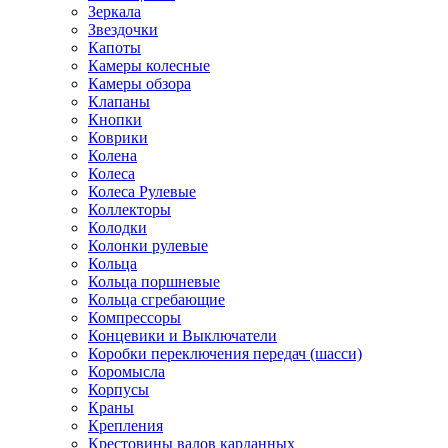
Зеркала
Звездочки
Капоты
Камеры колесные
Камеры обзора
Клапаны
Кнопки
Коврики
Колена
Колеса
Колеса Рулевые
Коллекторы
Колодки
Колонки рулевые
Кольца
Кольца поршневые
Кольца сгребающие
Компрессоры
Концевики и Выключатели
Коробки переключения передач (шасси)
Коромысла
Корпусы
Краны
Крепления
Крестовины валов карданных