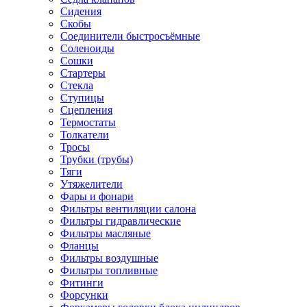
Сидения
Скобы
Соединители быстросъёмные
Соленоиды
Сошки
Стартеры
Стекла
Ступицы
Сцепления
Термостаты
Толкатели
Тросы
Трубки (трубы)
Тяги
Утяжелители
Фары и фонари
Фильтры вентиляции салона
Фильтры гидравлические
Фильтры масляные
Фланцы
Фильтры воздушные
Фильтры топливные
Фитинги
Форсунки