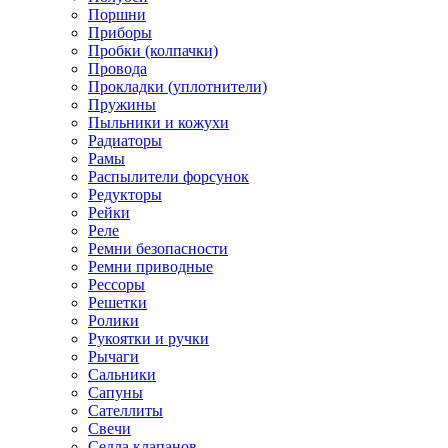
Поршни
Приборы
Пробки (колпачки)
Провода
Прокладки (уплотнители)
Пружины
Пыльники и кожухи
Радиаторы
Рамы
Распылители форсунок
Редукторы
Рейки
Реле
Ремни безопасности
Ремни приводные
Рессоры
Решетки
Ролики
Рукоятки и ручки
Рычаги
Сальники
Сапуны
Сателлиты
Свечи
Седла клапанов