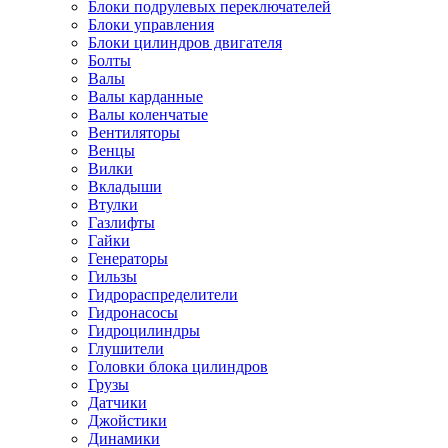
Блоки подрулевых переключателей
Блоки управления
Блоки цилиндров двигателя
Болты
Валы
Валы карданные
Валы коленчатые
Вентиляторы
Венцы
Вилки
Вкладыши
Втулки
Газлифты
Гайки
Генераторы
Гильзы
Гидрораспределители
Гидронасосы
Гидроцилиндры
Глушители
Головки блока цилиндров
Грузы
Датчики
Джойстики
Динамики