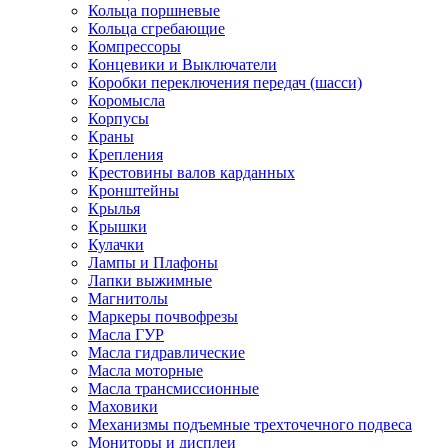
Кольца поршневые
Кольца сгребающие
Компрессоры
Концевики и Выключатели
Коробки переключения передач (шасси)
Коромысла
Корпусы
Краны
Крепления
Крестовины валов карданных
Кронштейны
Крылья
Крышки
Кулачки
Лампы и Плафоны
Лапки выжимные
Магнитолы
Маркеры почвофрезы
Масла ГУР
Масла гидравлические
Масла моторные
Масла трансмиссионные
Маховики
Механизмы подъемные трехточечного подвеса
Мониторы и дисплеи