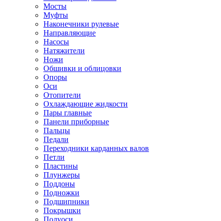
Мосты
Муфты
Наконечники рулевые
Направляющие
Насосы
Натяжители
Ножи
Обшивки и облицовки
Опоры
Оси
Отопители
Охлаждающие жидкости
Пары главные
Панели приборные
Пальцы
Педали
Переходники карданных валов
Петли
Пластины
Плунжеры
Поддоны
Подножки
Подшипники
Покрышки
Полуоси