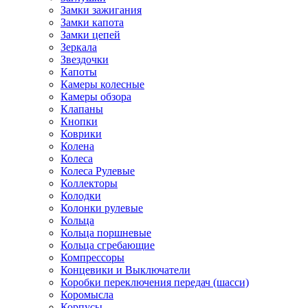
Замки зажигания
Замки капота
Замки цепей
Зеркала
Звездочки
Капоты
Камеры колесные
Камеры обзора
Клапаны
Кнопки
Коврики
Колена
Колеса
Колеса Рулевые
Коллекторы
Колодки
Колонки рулевые
Кольца
Кольца поршневые
Кольца сгребающие
Компрессоры
Концевики и Выключатели
Коробки переключения передач (шасси)
Коромысла
Корпусы