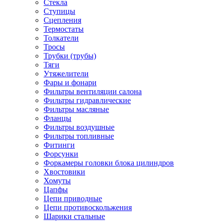
Стекла
Ступицы
Сцепления
Термостаты
Толкатели
Тросы
Трубки (трубы)
Тяги
Утяжелители
Фары и фонари
Фильтры вентиляции салона
Фильтры гидравлические
Фильтры масляные
Фланцы
Фильтры воздушные
Фильтры топливные
Фитинги
Форсунки
Форкамеры головки блока цилиндров
Хвостовики
Хомуты
Цапфы
Цепи приводные
Цепи противоскольжения
Шарики стальные