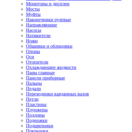
Мониторы и дисплеи
Мосты
Муфты
Наконечники рулевые
Направляющие
Насосы
Натяжители
Ножи
Обшивки и облицовки
Опоры
Оси
Отопители
Охлаждающие жидкости
Пары главные
Панели приборные
Пальцы
Педали
Переходники карданных валов
Петли
Пластины
Плунжеры
Поддоны
Подножки
Подшипники
Покрышки