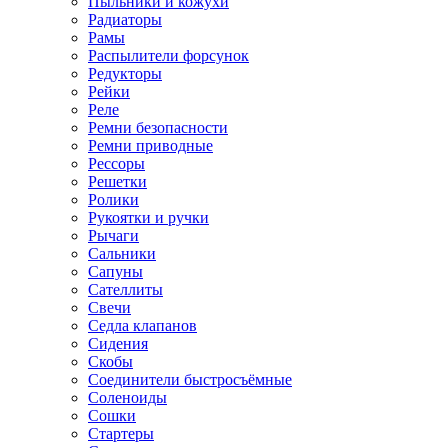
Пыльники и кожухи
Радиаторы
Рамы
Распылители форсунок
Редукторы
Рейки
Реле
Ремни безопасности
Ремни приводные
Рессоры
Решетки
Ролики
Рукоятки и ручки
Рычаги
Сальники
Сапуны
Сателлиты
Свечи
Седла клапанов
Сидения
Скобы
Соединители быстросъёмные
Соленоиды
Сошки
Стартеры