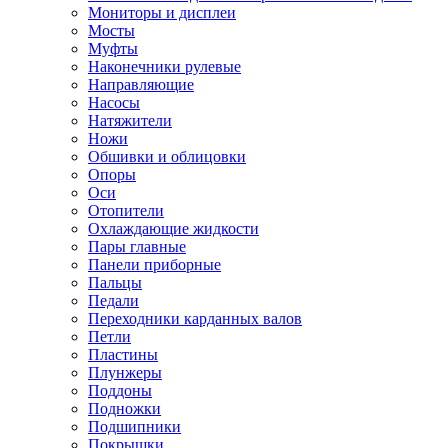
Мониторы и дисплеи
Мосты
Муфты
Наконечники рулевые
Направляющие
Насосы
Натяжители
Ножи
Обшивки и облицовки
Опоры
Оси
Отопители
Охлаждающие жидкости
Пары главные
Панели приборные
Пальцы
Педали
Переходники карданных валов
Петли
Пластины
Плунжеры
Поддоны
Подножки
Подшипники
Покрышки