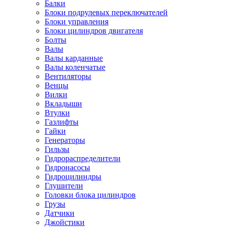
Балки
Блоки подрулевых переключателей
Блоки управления
Блоки цилиндров двигателя
Болты
Валы
Валы карданные
Валы коленчатые
Вентиляторы
Венцы
Вилки
Вкладыши
Втулки
Газлифты
Гайки
Генераторы
Гильзы
Гидрораспределители
Гидронасосы
Гидроцилиндры
Глушители
Головки блока цилиндров
Грузы
Датчики
Джойстики