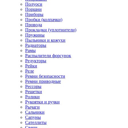
Полуоси
Поршни
Приборы
Пробки (колпачки)
Провода
Прокладки (уплотнители)
Пружины
Пыльники и кожухи
Радиаторы
Рамы
Распылители форсунок
Редукторы
Рейки
Реле
Ремни безопасности
Ремни приводные
Рессоры
Решетки
Ролики
Рукоятки и ручки
Рычаги
Сальники
Сапуны
Сателлиты
Свечи