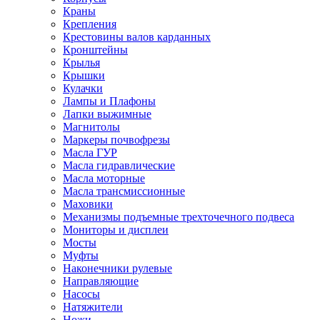
Краны
Крепления
Крестовины валов карданных
Кронштейны
Крылья
Крышки
Кулачки
Лампы и Плафоны
Лапки выжимные
Магнитолы
Маркеры почвофрезы
Масла ГУР
Масла гидравлические
Масла моторные
Масла трансмиссионные
Маховики
Механизмы подъемные трехточечного подвеса
Мониторы и дисплеи
Мосты
Муфты
Наконечники рулевые
Направляющие
Насосы
Натяжители
Ножи