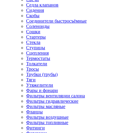
Седла клапанов
Сидения
Скобы
Соединители быстросъёмные
Соленоиды
Сошки
Стартеры
Стекла
Ступицы
Сцепления
Термостаты
Толкатели
Тросы
Трубки (трубы)
Тяги
Утяжелители
Фары и фонари
Фильтры вентиляции салона
Фильтры гидравлические
Фильтры масляные
Фланцы
Фильтры воздушные
Фильтры топливные
Фитинги