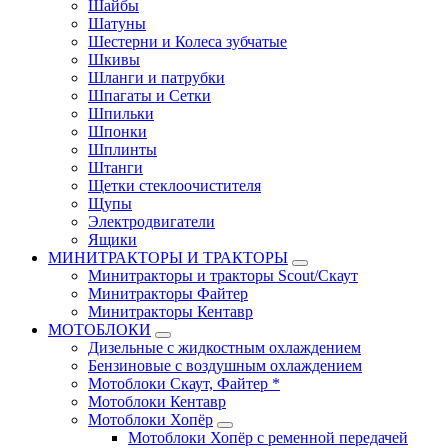
Шайбы
Шатуны
Шестерни и Колеса зубчатые
Шкивы
Шланги и патрубки
Шпагаты и Сетки
Шпильки
Шпонки
Шплинты
Штанги
Щетки стеклоочистителя
Щупы
Электродвигатели
Ящики
МИНИТРАКТОРЫ И ТРАКТОРЫ
Минитракторы и тракторы Scout/Скаут
Минитракторы Файтер
Минитракторы Кентавр
МОТОБЛОКИ
Дизельные с жидкостным охлаждением
Бензиновые с воздушным охлаждением
Мотоблоки Скаут, Файтер *
Мотоблоки Кентавр
Мотоблоки Хопёр
Мотоблоки Хопёр с ременной передачей