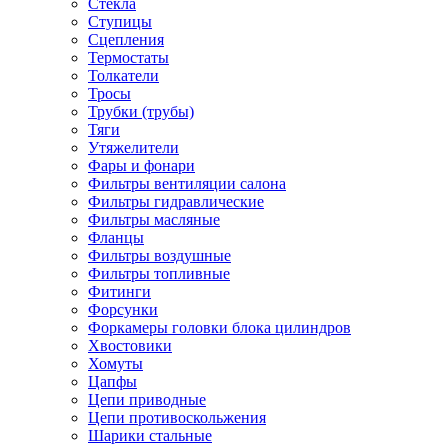
Стекла
Ступицы
Сцепления
Термостаты
Толкатели
Тросы
Трубки (трубы)
Тяги
Утяжелители
Фары и фонари
Фильтры вентиляции салона
Фильтры гидравлические
Фильтры масляные
Фланцы
Фильтры воздушные
Фильтры топливные
Фитинги
Форсунки
Форкамеры головки блока цилиндров
Хвостовики
Хомуты
Цапфы
Цепи приводные
Цепи противоскольжения
Шарики стальные