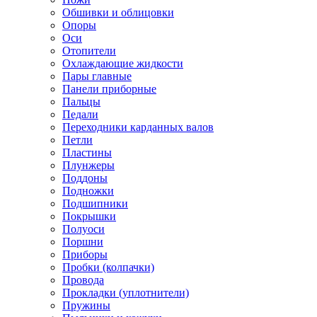
Обшивки и облицовки
Опоры
Оси
Отопители
Охлаждающие жидкости
Пары главные
Панели приборные
Пальцы
Педали
Переходники карданных валов
Петли
Пластины
Плунжеры
Поддоны
Подножки
Подшипники
Покрышки
Полуоси
Поршни
Приборы
Пробки (колпачки)
Провода
Прокладки (уплотнители)
Пружины