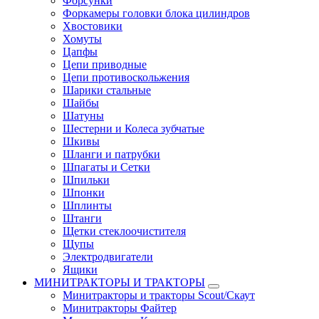
Форсунки
Форкамеры головки блока цилиндров
Хвостовики
Хомуты
Цапфы
Цепи приводные
Цепи противоскольжения
Шарики стальные
Шайбы
Шатуны
Шестерни и Колеса зубчатые
Шкивы
Шланги и патрубки
Шпагаты и Сетки
Шпильки
Шпонки
Шплинты
Штанги
Щетки стеклоочистителя
Щупы
Электродвигатели
Ящики
МИНИТРАКТОРЫ И ТРАКТОРЫ
Минитракторы и тракторы Scout/Скаут
Минитракторы Файтер