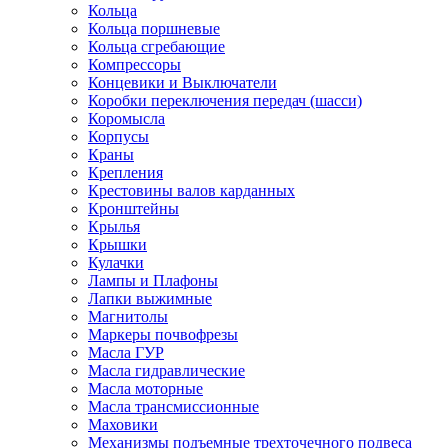
Кольца
Кольца поршневые
Кольца сгребающие
Компрессоры
Концевики и Выключатели
Коробки переключения передач (шасси)
Коромысла
Корпусы
Краны
Крепления
Крестовины валов карданных
Кронштейны
Крылья
Крышки
Кулачки
Лампы и Плафоны
Лапки выжимные
Магнитолы
Маркеры почвофрезы
Масла ГУР
Масла гидравлические
Масла моторные
Масла трансмиссионные
Маховики
Механизмы подъемные трехточечного подвеса