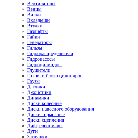
Вентиляторы
Венцы
Вилки
Вкладыши
Втулки
Газлифты
Гайки
Генераторы
Гильзы
Гидрораспределители
Гидронасосы
Гидроцилиндры
Глушители
Головки блока цилиндров
Грузы
Датчики
Джойстики
Динамики
Диски колесные
Диски навесного оборудования
Диски тормозные
Диски сцепления
Дифференциалы
Дуги
Заглушки