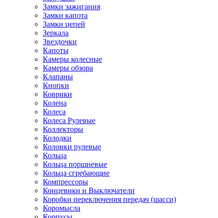
Замки зажигания
Замки капота
Замки цепей
Зеркала
Звездочки
Капоты
Камеры колесные
Камеры обзора
Клапаны
Кнопки
Коврики
Колена
Колеса
Колеса Рулевые
Коллекторы
Колодки
Колонки рулевые
Кольца
Кольца поршневые
Кольца сгребающие
Компрессоры
Концевики и Выключатели
Коробки переключения передач (шасси)
Коромысла
Корпусы