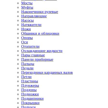
Мосты
Муфты
Наконечники рулевые
Направляющие
Насосы
Натяжители
Ножи
Обшивки и облицовки
Опоры
Оси
Отопители
Охлаждающие жидкости
Пары главные
Панели приборные
Пальцы
Педали
Переходники карданных валов
Петли
Пластины
Плунжеры
Поддоны
Подножки
Подшипники
Покрышки
Полуоси