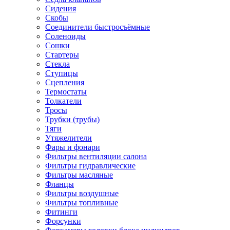
Сидения
Скобы
Соединители быстросъёмные
Соленоиды
Сошки
Стартеры
Стекла
Ступицы
Сцепления
Термостаты
Толкатели
Тросы
Трубки (трубы)
Тяги
Утяжелители
Фары и фонари
Фильтры вентиляции салона
Фильтры гидравлические
Фильтры масляные
Фланцы
Фильтры воздушные
Фильтры топливные
Фитинги
Форсунки