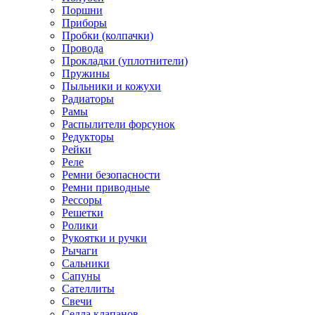
Поршни
Приборы
Пробки (колпачки)
Провода
Прокладки (уплотнители)
Пружины
Пыльники и кожухи
Радиаторы
Рамы
Распылители форсунок
Редукторы
Рейки
Реле
Ремни безопасности
Ремни приводные
Рессоры
Решетки
Ролики
Рукоятки и ручки
Рычаги
Сальники
Сапуны
Сателлиты
Свечи
Седла клапанов