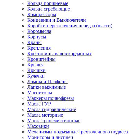
Кольца поршневые
Кольца сгребающие
Компрессоры
Концевики и Выключатели
Коробки переключения передач (шасси)
Коромысла
Корпусы
Краны
Крепления
Крестовины валов карданных
Кронштейны
Крылья
Крышки
Кулачки
Лампы и Плафоны
Лапки выжимные
Магнитолы
Маркеры почвофрезы
Масла ГУР
Масла гидравлические
Масла моторные
Масла трансмиссионные
Маховики
Механизмы подъемные трехточечного подвеса
Мониторы и дисплеи