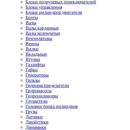
Блоки подрулевых переключателей
Блоки управления
Блоки цилиндров двигателя
Болты
Валы
Валы карданные
Валы коленчатые
Вентиляторы
Венцы
Вилки
Вкладыши
Втулки
Газлифты
Гайки
Генераторы
Гильзы
Гидрораспределители
Гидронасосы
Гидроцилиндры
Глушители
Головки блока цилиндров
Грузы
Датчики
Джойстики
Динамики