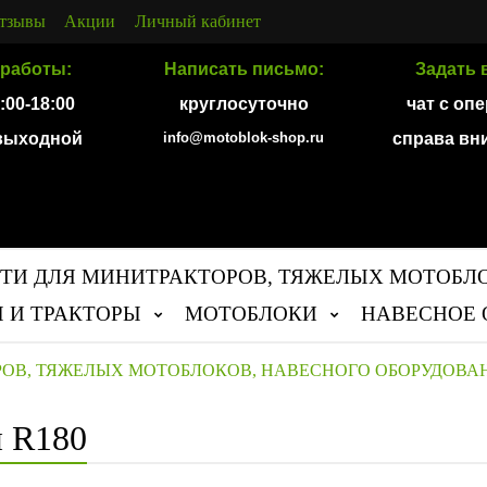
тзывы
Акции
Личный кабинет
работы:
Написать письмо:
Задать 
9:00-18:00
круглосуточно
чат с оп
 выходной
info@motoblok-shop.ru
справа вн
ТИ ДЛЯ МИНИТРАКТОРОВ, ТЯЖЕЛЫХ МОТОБЛ
 И ТРАКТОРЫ
МОТОБЛОКИ
НАВЕСНОЕ 
РОВ, ТЯЖЕЛЫХ МОТОБЛОКОВ, НАВЕСНОГО ОБОРУДОВА
я R180