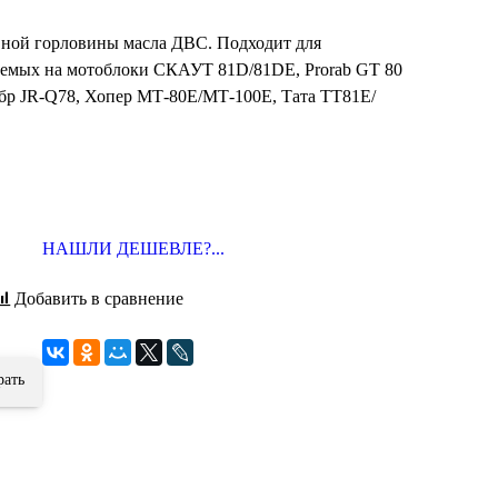
вной горловины масла ДВС. Подходит для
емых на мотоблоки СКАУТ 81D/81DE, Prorab GT 80
убр JR-Q78, Хопер МТ-80Е/МТ-100Е, Тата ТТ81Е/
НАШЛИ ДЕШЕВЛЕ?...
Добавить в сравнение
рать