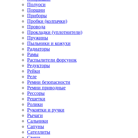
Полуоси
Поршни
Приборы
Пробки (колпачки)
Провода
Прокладки (уплотнители)
Пружины
Пыльники и кожухи
Радиаторы
Рамы
Распылители форсунок
Редукторы
Рейки
Реле
Ремни безопасности
Ремни приводные
Рессоры
Решетки
Ролики
Рукоятки и ручки
Рычаги
Сальники
Сапуны
Сателлиты
Свечи