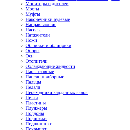
Мониторы и дисплеи
Мосты
Муфты
Наконечники рулевые
Направляющие
Насосы
Натяжители
Ножи
Обшивки и облицовки
Опоры
Оси
Отопители
Охлаждающие жидкости
Пары главные
Панели приборные
Пальцы
Педали
Переходники карданных валов
Петли
Пластины
Плунжеры
Поддоны
Подножки
Подшипники
Покрышки