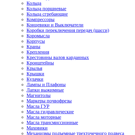
Кольца
Кольца поршневые
Кольца сгребающие
Компрессоры
Концевики и Выключатели
Коробки переключения передач (шасси)
Коромысла
Корпусы
Краны
Крепления
Крестовины валов карданных
Кронштейны
Крылья
Крышки
Кулачки
Лампы и Плафоны
Лапки выжимные
Магнитолы
Маркеры почвофрезы
Масла ГУР
Масла гидравлические
Масла моторные
Масла трансмиссионные
Маховики
Механизмы подъемные трехточечного подвеса