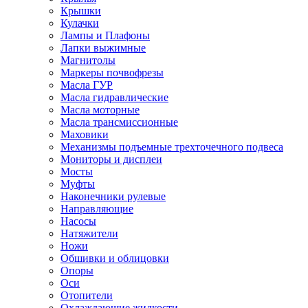
Крышки
Кулачки
Лампы и Плафоны
Лапки выжимные
Магнитолы
Маркеры почвофрезы
Масла ГУР
Масла гидравлические
Масла моторные
Масла трансмиссионные
Маховики
Механизмы подъемные трехточечного подвеса
Мониторы и дисплеи
Мосты
Муфты
Наконечники рулевые
Направляющие
Насосы
Натяжители
Ножи
Обшивки и облицовки
Опоры
Оси
Отопители
Охлаждающие жидкости