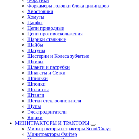
Форсунки
Форкамеры головки блока цилиндров
Хвостовики
Хомуты
Цапфы
Цепи приводные
Цепи противоскольжения
Шарики стальные
Шайбы
Шатуны
Шестерни и Колеса зубчатые
Шкивы
Шланги и патрубки
Шпагаты и Сетки
Шпильки
Шпонки
Шплинты
Штанги
Щетки стеклоочистителя
Щупы
Электродвигатели
Ящики
МИНИТРАКТОРЫ И ТРАКТОРЫ
Минитракторы и тракторы Scout/Скаут
Минитракторы Файтер