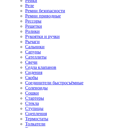
Рейки
Реле
Ремни безопасности
Ремни приводные
Рессоры
Решетки
Ролики
Рукоятки и ручки
Рычаги
Сальники
Сапуны
Сателлиты
Свечи
Седла клапанов
Сидения
Скобы
Соединители быстросъёмные
Соленоиды
Сошки
Стартеры
Стекла
Ступицы
Сцепления
Термостаты
Толкатели