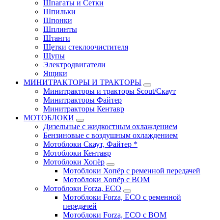
Шпагаты и Сетки
Шпильки
Шпонки
Шплинты
Штанги
Щетки стеклоочистителя
Щупы
Электродвигатели
Ящики
МИНИТРАКТОРЫ И ТРАКТОРЫ
Минитракторы и тракторы Scout/Скаут
Минитракторы Файтер
Минитракторы Кентавр
МОТОБЛОКИ
Дизельные с жидкостным охлаждением
Бензиновые с воздушным охлаждением
Мотоблоки Скаут, Файтер *
Мотоблоки Кентавр
Мотоблоки Хопёр
Мотоблоки Хопёр с ременной передачей
Мотоблоки Хопёр с ВОМ
Мотоблоки Forza, ECO
Мотоблоки Forza, ЕСО с ременной
передачей
Мотоблоки Forza, ЕСО с ВОМ