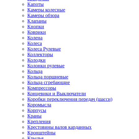
Капоты
Камеры колесные
Камеры обзора
Клапаны
Кнопки
Коврики
Колена
Колеса
Колеса Рулевые
Коллекторы
Колодки
Колонки рулевые
Кольца
Кольца поршневые
Кольца сгребающие
Компрессоры
Концевики и Выключатели
Коробки переключения передач (шасси)
Коромысла
Корпусы
Краны
Крепления
Крестовины валов карданных
Кронштейны
Крылья