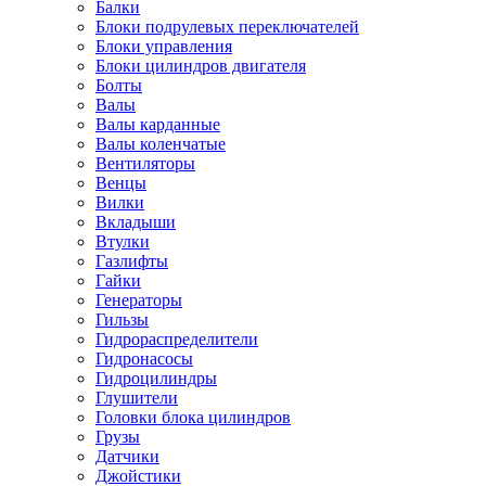
Балки
Блоки подрулевых переключателей
Блоки управления
Блоки цилиндров двигателя
Болты
Валы
Валы карданные
Валы коленчатые
Вентиляторы
Венцы
Вилки
Вкладыши
Втулки
Газлифты
Гайки
Генераторы
Гильзы
Гидрораспределители
Гидронасосы
Гидроцилиндры
Глушители
Головки блока цилиндров
Грузы
Датчики
Джойстики