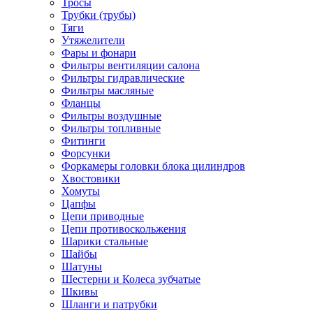
Тросы
Трубки (трубы)
Тяги
Утяжелители
Фары и фонари
Фильтры вентиляции салона
Фильтры гидравлические
Фильтры масляные
Фланцы
Фильтры воздушные
Фильтры топливные
Фитинги
Форсунки
Форкамеры головки блока цилиндров
Хвостовики
Хомуты
Цапфы
Цепи приводные
Цепи противоскольжения
Шарики стальные
Шайбы
Шатуны
Шестерни и Колеса зубчатые
Шкивы
Шланги и патрубки