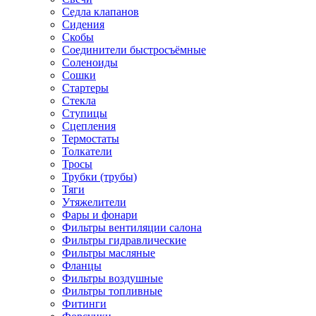
Седла клапанов
Сидения
Скобы
Соединители быстросъёмные
Соленоиды
Сошки
Стартеры
Стекла
Ступицы
Сцепления
Термостаты
Толкатели
Тросы
Трубки (трубы)
Тяги
Утяжелители
Фары и фонари
Фильтры вентиляции салона
Фильтры гидравлические
Фильтры масляные
Фланцы
Фильтры воздушные
Фильтры топливные
Фитинги