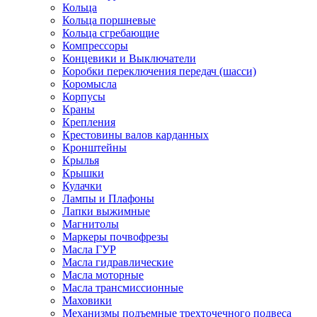
Кольца
Кольца поршневые
Кольца сгребающие
Компрессоры
Концевики и Выключатели
Коробки переключения передач (шасси)
Коромысла
Корпусы
Краны
Крепления
Крестовины валов карданных
Кронштейны
Крылья
Крышки
Кулачки
Лампы и Плафоны
Лапки выжимные
Магнитолы
Маркеры почвофрезы
Масла ГУР
Масла гидравлические
Масла моторные
Масла трансмиссионные
Маховики
Механизмы подъемные трехточечного подвеса