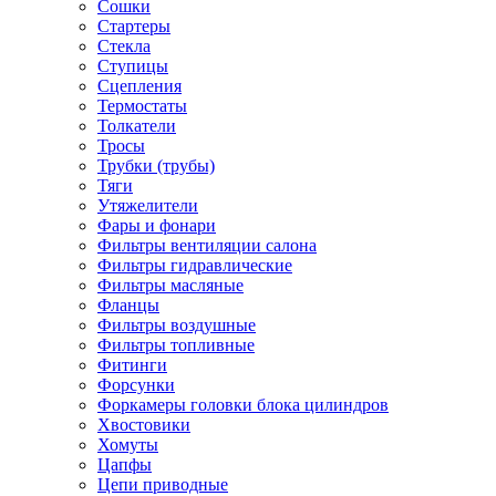
Сошки
Стартеры
Стекла
Ступицы
Сцепления
Термостаты
Толкатели
Тросы
Трубки (трубы)
Тяги
Утяжелители
Фары и фонари
Фильтры вентиляции салона
Фильтры гидравлические
Фильтры масляные
Фланцы
Фильтры воздушные
Фильтры топливные
Фитинги
Форсунки
Форкамеры головки блока цилиндров
Хвостовики
Хомуты
Цапфы
Цепи приводные