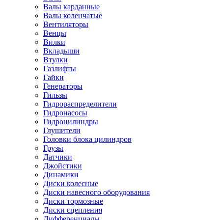
Валы карданные
Валы коленчатые
Вентиляторы
Венцы
Вилки
Вкладыши
Втулки
Газлифты
Гайки
Генераторы
Гильзы
Гидрораспределители
Гидронасосы
Гидроцилиндры
Глушители
Головки блока цилиндров
Грузы
Датчики
Джойстики
Динамики
Диски колесные
Диски навесного оборудования
Диски тормозные
Диски сцепления
Дифференциалы