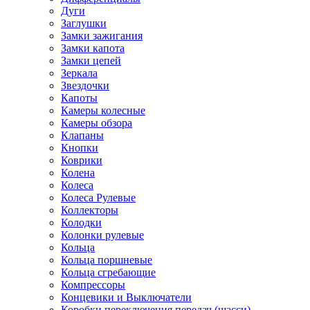
Дуги
Заглушки
Замки зажигания
Замки капота
Замки цепей
Зеркала
Звездочки
Капоты
Камеры колесные
Камеры обзора
Клапаны
Кнопки
Коврики
Колена
Колеса
Колеса Рулевые
Коллекторы
Колодки
Колонки рулевые
Кольца
Кольца поршневые
Кольца сгребающие
Компрессоры
Концевики и Выключатели
Коробки переключения передач (шасси)