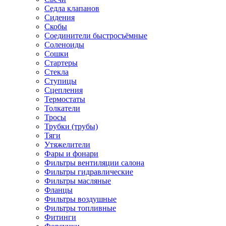
Седла клапанов
Сидения
Скобы
Соединители быстросъёмные
Соленоиды
Сошки
Стартеры
Стекла
Ступицы
Сцепления
Термостаты
Толкатели
Тросы
Трубки (трубы)
Тяги
Утяжелители
Фары и фонари
Фильтры вентиляции салона
Фильтры гидравлические
Фильтры масляные
Фланцы
Фильтры воздушные
Фильтры топливные
Фитинги