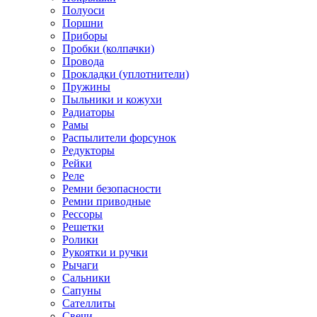
Полуоси
Поршни
Приборы
Пробки (колпачки)
Провода
Прокладки (уплотнители)
Пружины
Пыльники и кожухи
Радиаторы
Рамы
Распылители форсунок
Редукторы
Рейки
Реле
Ремни безопасности
Ремни приводные
Рессоры
Решетки
Ролики
Рукоятки и ручки
Рычаги
Сальники
Сапуны
Сателлиты
Свечи