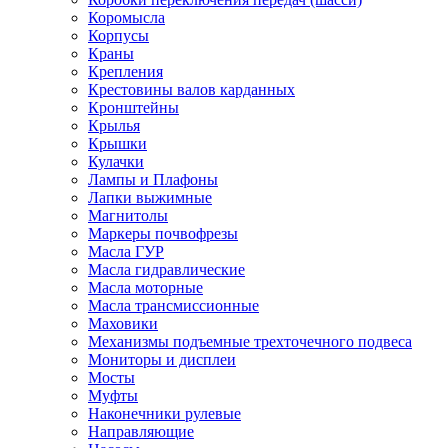
Коромысла
Корпусы
Краны
Крепления
Крестовины валов карданных
Кронштейны
Крылья
Крышки
Кулачки
Лампы и Плафоны
Лапки выжимные
Магнитолы
Маркеры почвофрезы
Масла ГУР
Масла гидравлические
Масла моторные
Масла трансмиссионные
Маховики
Механизмы подъемные трехточечного подвеса
Мониторы и дисплеи
Мосты
Муфты
Наконечники рулевые
Направляющие