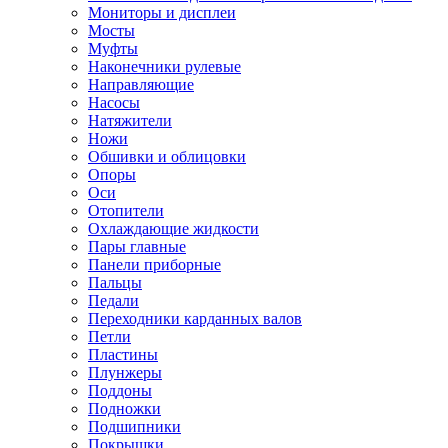
Мониторы и дисплеи
Мосты
Муфты
Наконечники рулевые
Направляющие
Насосы
Натяжители
Ножи
Обшивки и облицовки
Опоры
Оси
Отопители
Охлаждающие жидкости
Пары главные
Панели приборные
Пальцы
Педали
Переходники карданных валов
Петли
Пластины
Плунжеры
Поддоны
Подножки
Подшипники
Покрышки