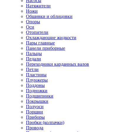
Насосы
Натяжители
Ножи
Обшивки и облицовки
Опоры
Оси
Отопители
Охлаждающие жидкости
Пары главные
Панели приборные
Пальцы
Педали
Переходники карданных валов
Петли
Пластины
Плунжеры
Поддоны
Подножки
Подшипники
Покрышки
Полуоси
Поршни
Приборы
Пробки (колпачки)
Провода