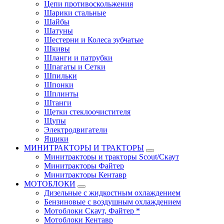
Цепи противоскольжения
Шарики стальные
Шайбы
Шатуны
Шестерни и Колеса зубчатые
Шкивы
Шланги и патрубки
Шпагаты и Сетки
Шпильки
Шпонки
Шплинты
Штанги
Щетки стеклоочистителя
Щупы
Электродвигатели
Ящики
МИНИТРАКТОРЫ И ТРАКТОРЫ
Минитракторы и тракторы Scout/Скаут
Минитракторы Файтер
Минитракторы Кентавр
МОТОБЛОКИ
Дизельные с жидкостным охлаждением
Бензиновые с воздушным охлаждением
Мотоблоки Скаут, Файтер *
Мотоблоки Кентавр