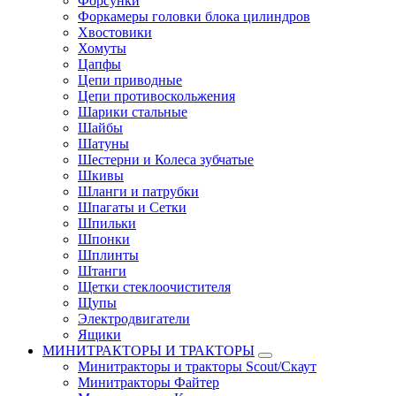
Форсунки
Форкамеры головки блока цилиндров
Хвостовики
Хомуты
Цапфы
Цепи приводные
Цепи противоскольжения
Шарики стальные
Шайбы
Шатуны
Шестерни и Колеса зубчатые
Шкивы
Шланги и патрубки
Шпагаты и Сетки
Шпильки
Шпонки
Шплинты
Штанги
Щетки стеклоочистителя
Щупы
Электродвигатели
Ящики
МИНИТРАКТОРЫ И ТРАКТОРЫ
Минитракторы и тракторы Scout/Скаут
Минитракторы Файтер