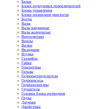
Балки
Блоки подрулевых переключателей
Блоки управления
Блоки цилиндров двигателя
Болты
Валы
Валы карданные
Валы коленчатые
Вентиляторы
Венцы
Вилки
Вкладыши
Втулки
Газлифты
Гайки
Генераторы
Гильзы
Гидрораспределители
Гидронасосы
Гидроцилиндры
Глушители
Головки блока цилиндров
Грузы
Датчики
Джойстики