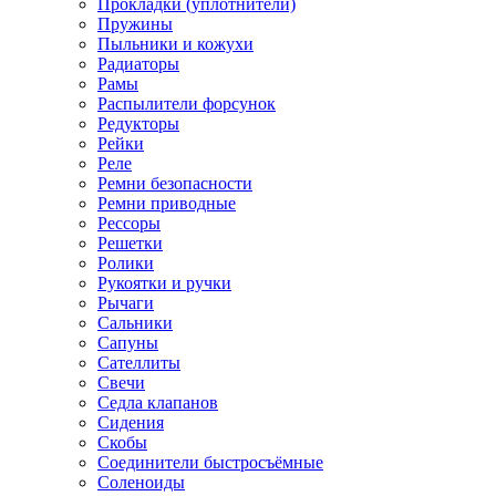
Прокладки (уплотнители)
Пружины
Пыльники и кожухи
Радиаторы
Рамы
Распылители форсунок
Редукторы
Рейки
Реле
Ремни безопасности
Ремни приводные
Рессоры
Решетки
Ролики
Рукоятки и ручки
Рычаги
Сальники
Сапуны
Сателлиты
Свечи
Седла клапанов
Сидения
Скобы
Соединители быстросъёмные
Соленоиды