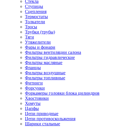
Стекла
Ступицы
Сцепления
Термостаты
Толкатели
Тросы
Трубки (трубы)
Тяги
Утяжелители
Фары и фонари
Фильтры вентиляции салона
Фильтры гидравлические
Фильтры масляные
Фланцы
Фильтры воздушные
Фильтры топливные
Фитинги
Форсунки
Форкамеры головки блока цилиндров
Хвостовики
Хомуты
Цапфы
Цепи приводные
Цепи противоскольжения
Шарики стальные