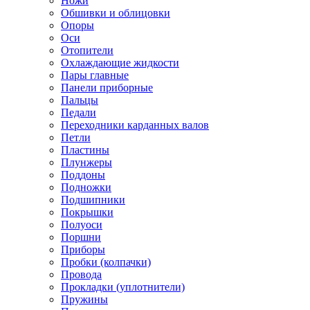
Ножи
Обшивки и облицовки
Опоры
Оси
Отопители
Охлаждающие жидкости
Пары главные
Панели приборные
Пальцы
Педали
Переходники карданных валов
Петли
Пластины
Плунжеры
Поддоны
Подножки
Подшипники
Покрышки
Полуоси
Поршни
Приборы
Пробки (колпачки)
Провода
Прокладки (уплотнители)
Пружины