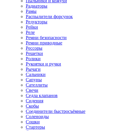
Пыльники и кожухи
Радиаторы
Рамы
Распылители форсунок
Редукторы
Рейки
Реле
Ремни безопасности
Ремни приводные
Рессоры
Решетки
Ролики
Рукоятки и ручки
Рычаги
Сальники
Сапуны
Сателлиты
Свечи
Седла клапанов
Сидения
Скобы
Соединители быстросъёмные
Соленоиды
Сошки
Стартеры