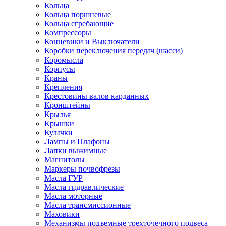
Кольца
Кольца поршневые
Кольца сгребающие
Компрессоры
Концевики и Выключатели
Коробки переключения передач (шасси)
Коромысла
Корпусы
Краны
Крепления
Крестовины валов карданных
Кронштейны
Крылья
Крышки
Кулачки
Лампы и Плафоны
Лапки выжимные
Магнитолы
Маркеры почвофрезы
Масла ГУР
Масла гидравлические
Масла моторные
Масла трансмиссионные
Маховики
Механизмы подъемные трехточечного подвеса