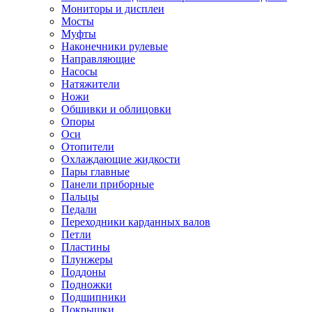
Мониторы и дисплеи
Мосты
Муфты
Наконечники рулевые
Направляющие
Насосы
Натяжители
Ножи
Обшивки и облицовки
Опоры
Оси
Отопители
Охлаждающие жидкости
Пары главные
Панели приборные
Пальцы
Педали
Переходники карданных валов
Петли
Пластины
Плунжеры
Поддоны
Подножки
Подшипники
Покрышки