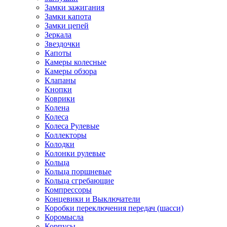
Замки зажигания
Замки капота
Замки цепей
Зеркала
Звездочки
Капоты
Камеры колесные
Камеры обзора
Клапаны
Кнопки
Коврики
Колена
Колеса
Колеса Рулевые
Коллекторы
Колодки
Колонки рулевые
Кольца
Кольца поршневые
Кольца сгребающие
Компрессоры
Концевики и Выключатели
Коробки переключения передач (шасси)
Коромысла
Корпусы