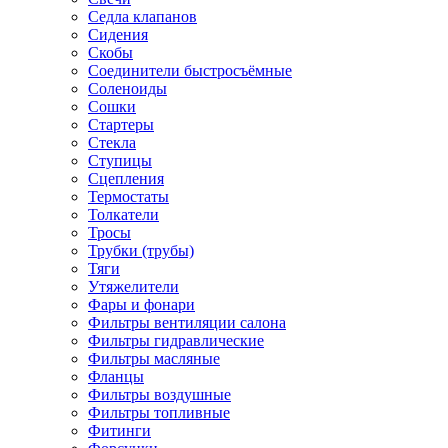
Седла клапанов
Сидения
Скобы
Соединители быстросъёмные
Соленоиды
Сошки
Стартеры
Стекла
Ступицы
Сцепления
Термостаты
Толкатели
Тросы
Трубки (трубы)
Тяги
Утяжелители
Фары и фонари
Фильтры вентиляции салона
Фильтры гидравлические
Фильтры масляные
Фланцы
Фильтры воздушные
Фильтры топливные
Фитинги