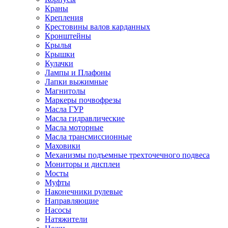
Краны
Крепления
Крестовины валов карданных
Кронштейны
Крылья
Крышки
Кулачки
Лампы и Плафоны
Лапки выжимные
Магнитолы
Маркеры почвофрезы
Масла ГУР
Масла гидравлические
Масла моторные
Масла трансмиссионные
Маховики
Механизмы подъемные трехточечного подвеса
Мониторы и дисплеи
Мосты
Муфты
Наконечники рулевые
Направляющие
Насосы
Натяжители