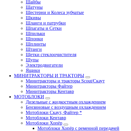
Шайбы
Шатуны
Шестерни и Колеса зубчатые
Шкивы
Шланги и патрубки
Шпагаты и Сетки
Шпильки
Шпонки
Шплинты
Штанги
Щетки стеклоочистителя
Щупы
Электродвигатели
Ящики
МИНИТРАКТОРЫ И ТРАКТОРЫ
Минитракторы и тракторы Scout/Скаут
Минитракторы Файтер
Минитракторы Кентавр
МОТОБЛОКИ
Дизельные с жидкостным охлаждением
Бензиновые с воздушным охлаждением
Мотоблоки Скаут, Файтер *
Мотоблоки Кентавр
Мотоблоки Хопёр
Мотоблоки Хопёр с ременной передачей