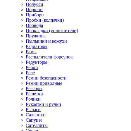
Полуоси
Поршни
Приборы
Пробки (колпачки)
Провода
Прокладки (уплотнители)
Пружины
Пыльники и кожухи
Радиаторы
Рамы
Распылители форсунок
Редукторы
Рейки
Реле
Ремни безопасности
Ремни приводные
Рессоры
Решетки
Ролики
Рукоятки и ручки
Рычаги
Сальники
Сапуны
Сателлиты
Свечи