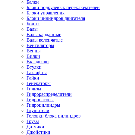
Балки
Блоки подрулевых переключателей
Блоки управления
Блоки цилиндров двигателя
Болты
Валы
Валы карданные
Валы коленчатые
Вентиляторы
Венцы
Вилки
Вкладыши
Втулки
Газлифты
Гайки
Генераторы
Гильзы
Гидрораспределители
Гидронасосы
Гидроцилиндры
Глушители
Головки блока цилиндров
Грузы
Датчики
Джойстики