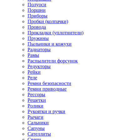
Полуоси
Поршни
Приборы
Пробки (колпачки)
Провода
Прокладки (уплотнители)
Пружины
Пыльники и кожухи
Радиаторы
Рамы
Распылители форсунок
Редукторы
Рейки
Реле
Ремни безопасности
Ремни приводные
Рессоры
Решетки
Ролики
Рукоятки и ручки
Рычаги
Сальники
Сапуны
Сателлиты
Свечи