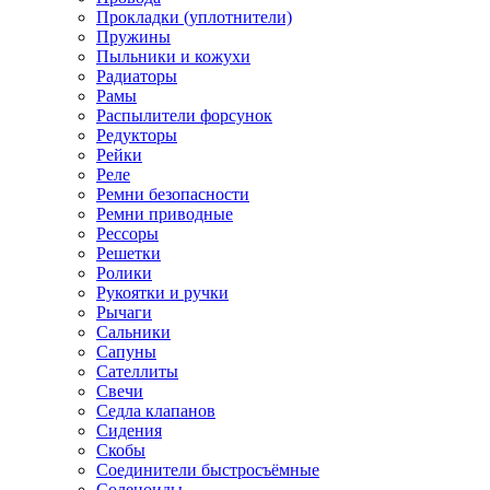
Прокладки (уплотнители)
Пружины
Пыльники и кожухи
Радиаторы
Рамы
Распылители форсунок
Редукторы
Рейки
Реле
Ремни безопасности
Ремни приводные
Рессоры
Решетки
Ролики
Рукоятки и ручки
Рычаги
Сальники
Сапуны
Сателлиты
Свечи
Седла клапанов
Сидения
Скобы
Соединители быстросъёмные
Соленоиды