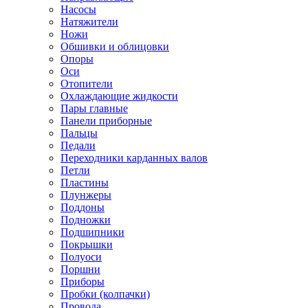
Насосы
Натяжители
Ножи
Обшивки и облицовки
Опоры
Оси
Отопители
Охлаждающие жидкости
Пары главные
Панели приборные
Пальцы
Педали
Переходники карданных валов
Петли
Пластины
Плунжеры
Поддоны
Подножки
Подшипники
Покрышки
Полуоси
Поршни
Приборы
Пробки (колпачки)
Провода