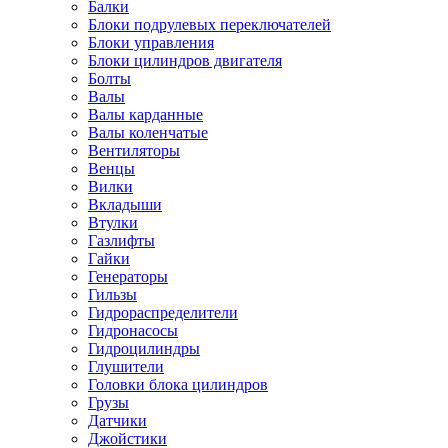
Балки
Блоки подрулевых переключателей
Блоки управления
Блоки цилиндров двигателя
Болты
Валы
Валы карданные
Валы коленчатые
Вентиляторы
Венцы
Вилки
Вкладыши
Втулки
Газлифты
Гайки
Генераторы
Гильзы
Гидрораспределители
Гидронасосы
Гидроцилиндры
Глушители
Головки блока цилиндров
Грузы
Датчики
Джойстики