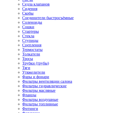
Седла клапанов
Сидения
Скобы
Соединители быстросъёмные
Соленоиды
Сошки
Стартеры
Стекла
Ступицы
Сцепления
Термостаты
Толкатели
Тросы
Трубки (трубы)
Тяги
Утяжелители
Фары и фонари
Фильтры вентиляции салона
Фильтры гидравлические
Фильтры масляные
Фланцы
Фильтры воздушные
Фильтры топливные
Фитинги