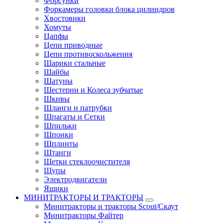
Форсунки
Форкамеры головки блока цилиндров
Хвостовики
Хомуты
Цапфы
Цепи приводные
Цепи противоскольжения
Шарики стальные
Шайбы
Шатуны
Шестерни и Колеса зубчатые
Шкивы
Шланги и патрубки
Шпагаты и Сетки
Шпильки
Шпонки
Шплинты
Штанги
Щетки стеклоочистителя
Щупы
Электродвигатели
Ящики
МИНИТРАКТОРЫ И ТРАКТОРЫ
Минитракторы и тракторы Scout/Скаут
Минитракторы Файтер