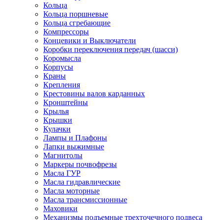
Кольца
Кольца поршневые
Кольца сгребающие
Компрессоры
Концевики и Выключатели
Коробки переключения передач (шасси)
Коромысла
Корпусы
Краны
Крепления
Крестовины валов карданных
Кронштейны
Крылья
Крышки
Кулачки
Лампы и Плафоны
Лапки выжимные
Магнитолы
Маркеры почвофрезы
Масла ГУР
Масла гидравлические
Масла моторные
Масла трансмиссионные
Маховики
Механизмы подъемные трехточечного подвеса