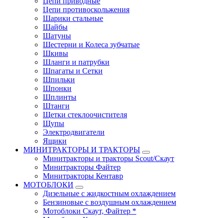
Цепи приводные
Цепи противоскольжения
Шарики стальные
Шайбы
Шатуны
Шестерни и Колеса зубчатые
Шкивы
Шланги и патрубки
Шпагаты и Сетки
Шпильки
Шпонки
Шплинты
Штанги
Щетки стеклоочистителя
Щупы
Электродвигатели
Ящики
МИНИТРАКТОРЫ И ТРАКТОРЫ
Минитракторы и тракторы Scout/Скаут
Минитракторы Файтер
Минитракторы Кентавр
МОТОБЛОКИ
Дизельные с жидкостным охлаждением
Бензиновые с воздушным охлаждением
Мотоблоки Скаут, Файтер *