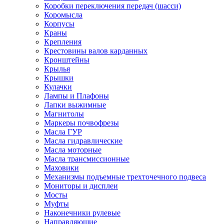
Коробки переключения передач (шасси)
Коромысла
Корпусы
Краны
Крепления
Крестовины валов карданных
Кронштейны
Крылья
Крышки
Кулачки
Лампы и Плафоны
Лапки выжимные
Магнитолы
Маркеры почвофрезы
Масла ГУР
Масла гидравлические
Масла моторные
Масла трансмиссионные
Маховики
Механизмы подъемные трехточечного подвеса
Мониторы и дисплеи
Мосты
Муфты
Наконечники рулевые
Направляющие