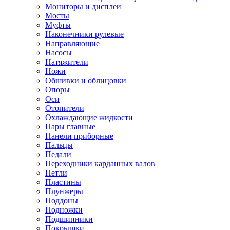
Мониторы и дисплеи
Мосты
Муфты
Наконечники рулевые
Направляющие
Насосы
Натяжители
Ножи
Обшивки и облицовки
Опоры
Оси
Отопители
Охлаждающие жидкости
Пары главные
Панели приборные
Пальцы
Педали
Переходники карданных валов
Петли
Пластины
Плунжеры
Поддоны
Подножки
Подшипники
Покрышки