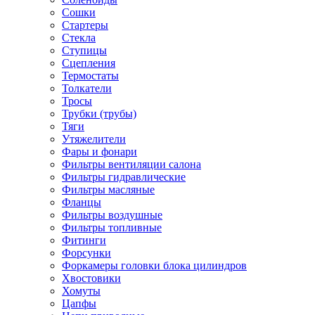
Сошки
Стартеры
Стекла
Ступицы
Сцепления
Термостаты
Толкатели
Тросы
Трубки (трубы)
Тяги
Утяжелители
Фары и фонари
Фильтры вентиляции салона
Фильтры гидравлические
Фильтры масляные
Фланцы
Фильтры воздушные
Фильтры топливные
Фитинги
Форсунки
Форкамеры головки блока цилиндров
Хвостовики
Хомуты
Цапфы