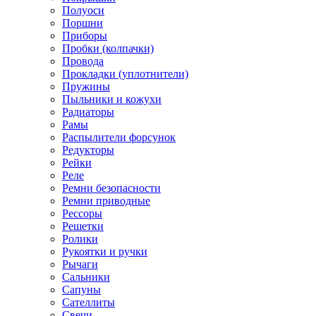
Полуоси
Поршни
Приборы
Пробки (колпачки)
Провода
Прокладки (уплотнители)
Пружины
Пыльники и кожухи
Радиаторы
Рамы
Распылители форсунок
Редукторы
Рейки
Реле
Ремни безопасности
Ремни приводные
Рессоры
Решетки
Ролики
Рукоятки и ручки
Рычаги
Сальники
Сапуны
Сателлиты
Свечи