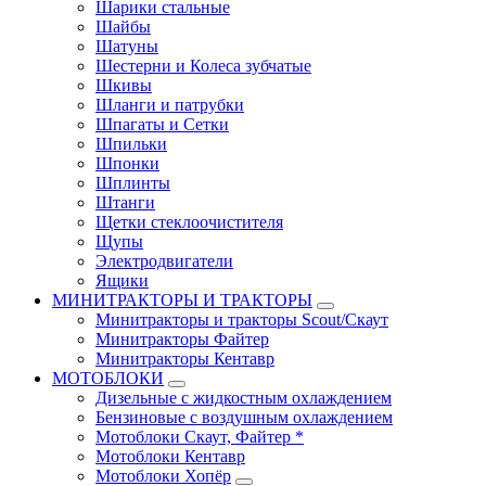
Шарики стальные
Шайбы
Шатуны
Шестерни и Колеса зубчатые
Шкивы
Шланги и патрубки
Шпагаты и Сетки
Шпильки
Шпонки
Шплинты
Штанги
Щетки стеклоочистителя
Щупы
Электродвигатели
Ящики
МИНИТРАКТОРЫ И ТРАКТОРЫ
Минитракторы и тракторы Scout/Скаут
Минитракторы Файтер
Минитракторы Кентавр
МОТОБЛОКИ
Дизельные с жидкостным охлаждением
Бензиновые с воздушным охлаждением
Мотоблоки Скаут, Файтер *
Мотоблоки Кентавр
Мотоблоки Хопёр