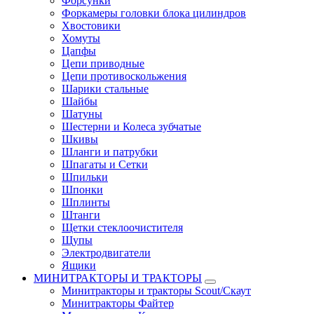
Форсунки
Форкамеры головки блока цилиндров
Хвостовики
Хомуты
Цапфы
Цепи приводные
Цепи противоскольжения
Шарики стальные
Шайбы
Шатуны
Шестерни и Колеса зубчатые
Шкивы
Шланги и патрубки
Шпагаты и Сетки
Шпильки
Шпонки
Шплинты
Штанги
Щетки стеклоочистителя
Щупы
Электродвигатели
Ящики
МИНИТРАКТОРЫ И ТРАКТОРЫ
Минитракторы и тракторы Scout/Скаут
Минитракторы Файтер