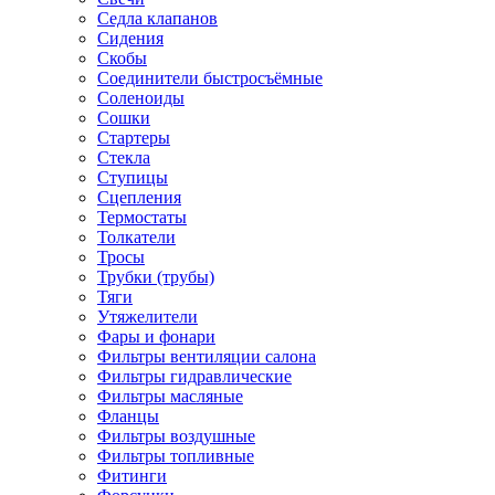
Седла клапанов
Сидения
Скобы
Соединители быстросъёмные
Соленоиды
Сошки
Стартеры
Стекла
Ступицы
Сцепления
Термостаты
Толкатели
Тросы
Трубки (трубы)
Тяги
Утяжелители
Фары и фонари
Фильтры вентиляции салона
Фильтры гидравлические
Фильтры масляные
Фланцы
Фильтры воздушные
Фильтры топливные
Фитинги