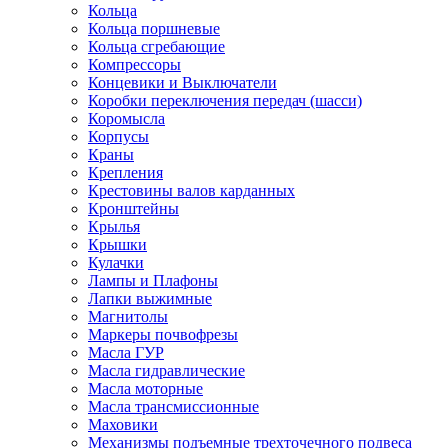
Кольца
Кольца поршневые
Кольца сгребающие
Компрессоры
Концевики и Выключатели
Коробки переключения передач (шасси)
Коромысла
Корпусы
Краны
Крепления
Крестовины валов карданных
Кронштейны
Крылья
Крышки
Кулачки
Лампы и Плафоны
Лапки выжимные
Магнитолы
Маркеры почвофрезы
Масла ГУР
Масла гидравлические
Масла моторные
Масла трансмиссионные
Маховики
Механизмы подъемные трехточечного подвеса