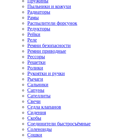
Пружины
Пыльники и кожухи
Радиаторы
Рамы
Распылители форсунок
Редукторы
Рейки
Реле
Ремни безопасности
Ремни приводные
Рессоры
Решетки
Ролики
Рукоятки и ручки
Рычаги
Сальники
Сапуны
Сателлиты
Свечи
Седла клапанов
Сидения
Скобы
Соединители быстросъёмные
Соленоиды
Сошки