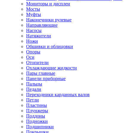
Мониторы и дисплеи
Мосты
Муфты
Наконечники рулевые
Направляющие
Насосы
Натяжители
Ножи
Обшивки и облицовки
Опоры
Оси
Отопители
Охлаждающие жидкости
Пары главные
Панели приборные
Пальцы
Педали
Переходники карданных валов
Петли
Пластины
Плунжеры
Поддоны
Подножки
Подшипники
Покрышки