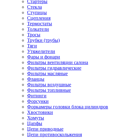
Стартеры
Стекла
Ступицы
Сцепления
Термостаты
Толкатели
Тросы
Трубки (трубы)
Тяги
Утяжелители
Фары и фонари
Фильтры вентиляции салона
Фильтры гидравлические
Фильтры масляные
Фланцы
Фильтры воздушные
Фильтры топливные
Фитинги
Форсунки
Форкамеры головки блока цилиндров
Хвостовики
Хомуты
Цапфы
Цепи приводные
Цепи противоскольжения