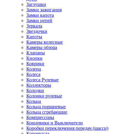
Заглушки
Замки зажигания
Замки капота
Замки цепей
Зеркала
Звездочки
Капоты
Камеры колесные
Камеры обзора
Клапаны
Кнопки
Коврики
Колена
Колеса
Колеса Рулевые
Коллекторы
Колодки
Колонки рулевые
Кольца
Кольца поршневые
Кольца сгребающие
Компрессоры
Концевики и Выключатели
Коробки переключения передач (шасси)
Коромысла