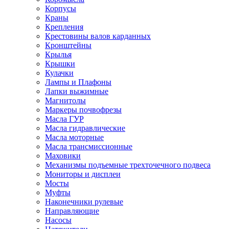
Корпусы
Краны
Крепления
Крестовины валов карданных
Кронштейны
Крылья
Крышки
Кулачки
Лампы и Плафоны
Лапки выжимные
Магнитолы
Маркеры почвофрезы
Масла ГУР
Масла гидравлические
Масла моторные
Масла трансмиссионные
Маховики
Механизмы подъемные трехточечного подвеса
Мониторы и дисплеи
Мосты
Муфты
Наконечники рулевые
Направляющие
Насосы