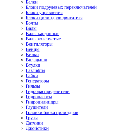
Балки
Блоки подрулевых переключателей
Блоки управления
Блоки цилиндров двигателя
Болты
Валы
Валы карданные
Валы коленчатые
Вентиляторы
Венцы
Вилки
Вкладыши
Втулки
Газлифты
Гайки
Генераторы
Гильзы
Гидрораспределители
Гидронасосы
Гидроцилиндры
Глушители
Головки блока цилиндров
Грузы
Датчики
Джойстики