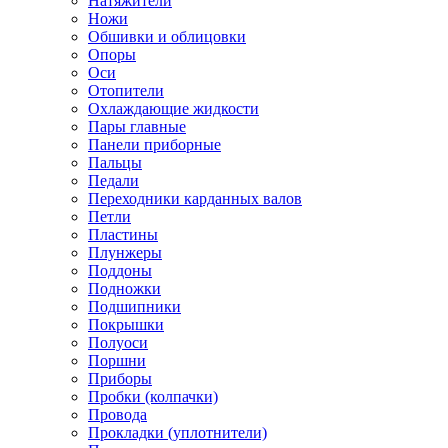
Натяжители
Ножи
Обшивки и облицовки
Опоры
Оси
Отопители
Охлаждающие жидкости
Пары главные
Панели приборные
Пальцы
Педали
Переходники карданных валов
Петли
Пластины
Плунжеры
Поддоны
Подножки
Подшипники
Покрышки
Полуоси
Поршни
Приборы
Пробки (колпачки)
Провода
Прокладки (уплотнители)