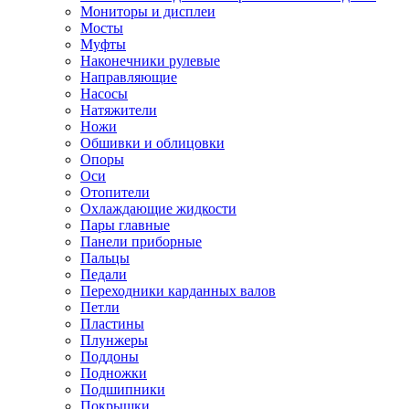
Мониторы и дисплеи
Мосты
Муфты
Наконечники рулевые
Направляющие
Насосы
Натяжители
Ножи
Обшивки и облицовки
Опоры
Оси
Отопители
Охлаждающие жидкости
Пары главные
Панели приборные
Пальцы
Педали
Переходники карданных валов
Петли
Пластины
Плунжеры
Поддоны
Подножки
Подшипники
Покрышки