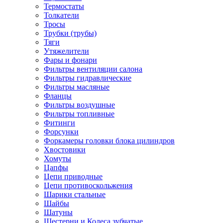
Термостаты
Толкатели
Тросы
Трубки (трубы)
Тяги
Утяжелители
Фары и фонари
Фильтры вентиляции салона
Фильтры гидравлические
Фильтры масляные
Фланцы
Фильтры воздушные
Фильтры топливные
Фитинги
Форсунки
Форкамеры головки блока цилиндров
Хвостовики
Хомуты
Цапфы
Цепи приводные
Цепи противоскольжения
Шарики стальные
Шайбы
Шатуны
Шестерни и Колеса зубчатые