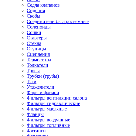
Седла клапанов
Сидения
Скобы
Соединители быстросъёмные
Соленоиды
Сошки
Стартеры
Стекла
Ступицы
Сцепления
Термостаты
Толкатели
Тросы
Трубки (трубы)
Тяги
Утяжелители
Фары и фонари
Фильтры вентиляции салона
Фильтры гидравлические
Фильтры масляные
Фланцы
Фильтры воздушные
Фильтры топливные
Фитинги