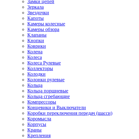
Замки цепей
Зеркала
Звездочки
Капоты
Камеры колесные
Камеры обзора
Клапаны
Кнопки
Коврики
Колена
Колеса
Колеса Рулевые
Коллекторы
Колодки
Колонки рулевые
Кольца
Кольца поршневые
Кольца сгребающие
Компрессоры
Концевики и Выключатели
Коробки переключения передач (шасси)
Коромысла
Корпусы
Краны
Крепления