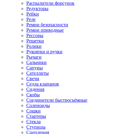
Распылители форсунок
Редукторы
Рейки
Реле
Ремни безопасности
Ремни приводные
Рессоры
Решетки
Ролики
Рукоятки и ручки
Рычаги
Сальники
Сапуны
Сателлиты
Свечи
Седла клапанов
Сидения
Скобы
Соединители быстросъёмные
Соленоиды
Сошки
Стартеры
Стекла
Ступицы
Сцепления