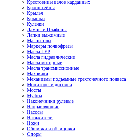
Крестовины валов карданных
Кронштейны
Крылья
Крышки
Кулачки
Лампы и Плафоны
Лапки выжимные
Магнитолы
Маркеры почвофрезы
Масла ГУР
Масла гидравлические
Масла моторные
Масла трансмиссионные
Маховики
Механизмы подъемные трехточечного подвеса
Мониторы и дисплеи
Мосты
Муфты
Наконечники рулевые
Направляющие
Насосы
Натяжители
Ножи
Обшивки и облицовки
Опоры