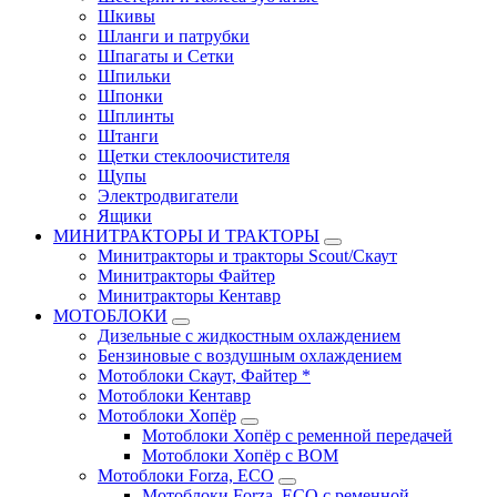
Шкивы
Шланги и патрубки
Шпагаты и Сетки
Шпильки
Шпонки
Шплинты
Штанги
Щетки стеклоочистителя
Щупы
Электродвигатели
Ящики
МИНИТРАКТОРЫ И ТРАКТОРЫ
Минитракторы и тракторы Scout/Скаут
Минитракторы Файтер
Минитракторы Кентавр
МОТОБЛОКИ
Дизельные с жидкостным охлаждением
Бензиновые с воздушным охлаждением
Мотоблоки Скаут, Файтер *
Мотоблоки Кентавр
Мотоблоки Хопёр
Мотоблоки Хопёр с ременной передачей
Мотоблоки Хопёр с ВОМ
Мотоблоки Forza, ECO
Мотоблоки Forza, ЕСО с ременной