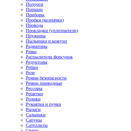
Полуоси
Поршни
Приборы
Пробки (колпачки)
Провода
Прокладки (уплотнители)
Пружины
Пыльники и кожухи
Радиаторы
Рамы
Распылители форсунок
Редукторы
Рейки
Реле
Ремни безопасности
Ремни приводные
Рессоры
Решетки
Ролики
Рукоятки и ручки
Рычаги
Сальники
Сапуны
Сателлиты
Свечи