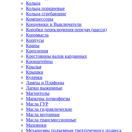
Кольца
Кольца поршневые
Кольца сгребающие
Компрессоры
Концевики и Выключатели
Коробки переключения передач (шасси)
Коромысла
Корпусы
Краны
Крепления
Крестовины валов карданных
Кронштейны
Крылья
Крышки
Кулачки
Лампы и Плафоны
Лапки выжимные
Магнитолы
Маркеры почвофрезы
Масла ГУР
Масла гидравлические
Масла моторные
Масла трансмиссионные
Маховики
Механизмы подъемные трехточечного подвеса