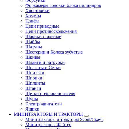
Форсунки
Форкамеры головки блока цилиндров
Хвостовики
Хомуты
Цапфы
Цепи приводные
Цепи противоскольжения
Шарики стальные
Шайбы
Шатуны
Шестерни и Колеса зубчатые
Шкивы
Шланги и патрубки
Шпагаты и Сетки
Шпильки
Шпонки
Шплинты
Штанги
Щетки стеклоочистителя
Щупы
Электродвигатели
Ящики
МИНИТРАКТОРЫ И ТРАКТОРЫ
Минитракторы и тракторы Scout/Скаут
Минитракторы Файтер