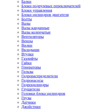
Балки
Блоки подрулевых переключателей
Блоки управления
Блоки цилиндров двигателя
Болты
Валы
Валы карданные
Валы коленчатые
Вентиляторы
Венцы
Вилки
Вкладыши
Втулки
Газлифты
Гайки
Генераторы
Гильзы
Гидрораспределители
Гидронасосы
Гидроцилиндры
Глушители
Головки блока цилиндров
Грузы
Датчики
Джойстики