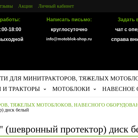
тзывы
Акции
Личный кабинет
работы:
Написать письмо:
Задать 
9:00-18:00
круглосуточно
чат с оп
 выходной
info@motoblok-shop.ru
справа вн
ТИ ДЛЯ МИНИТРАКТОРОВ, ТЯЖЕЛЫХ МОТОБЛ
 И ТРАКТОРЫ
МОТОБЛОКИ
НАВЕСНОЕ 
РОВ, ТЯЖЕЛЫХ МОТОБЛОКОВ, НАВЕСНОГО ОБОРУДОВА
р) диск белый
0" (шевронный протектор) диск 