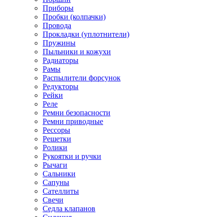
Приборы
Пробки (колпачки)
Провода
Прокладки (уплотнители)
Пружины
Пыльники и кожухи
Радиаторы
Рамы
Распылители форсунок
Редукторы
Рейки
Реле
Ремни безопасности
Ремни приводные
Рессоры
Решетки
Ролики
Рукоятки и ручки
Рычаги
Сальники
Сапуны
Сателлиты
Свечи
Седла клапанов