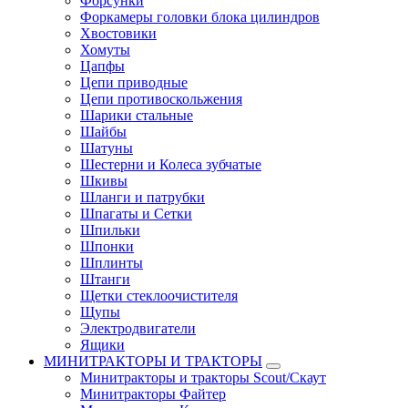
Форсунки
Форкамеры головки блока цилиндров
Хвостовики
Хомуты
Цапфы
Цепи приводные
Цепи противоскольжения
Шарики стальные
Шайбы
Шатуны
Шестерни и Колеса зубчатые
Шкивы
Шланги и патрубки
Шпагаты и Сетки
Шпильки
Шпонки
Шплинты
Штанги
Щетки стеклоочистителя
Щупы
Электродвигатели
Ящики
МИНИТРАКТОРЫ И ТРАКТОРЫ
Минитракторы и тракторы Scout/Скаут
Минитракторы Файтер