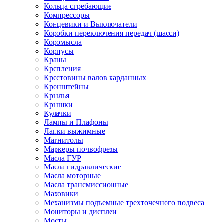
Кольца сгребающие
Компрессоры
Концевики и Выключатели
Коробки переключения передач (шасси)
Коромысла
Корпусы
Краны
Крепления
Крестовины валов карданных
Кронштейны
Крылья
Крышки
Кулачки
Лампы и Плафоны
Лапки выжимные
Магнитолы
Маркеры почвофрезы
Масла ГУР
Масла гидравлические
Масла моторные
Масла трансмиссионные
Маховики
Механизмы подъемные трехточечного подвеса
Мониторы и дисплеи
Мосты