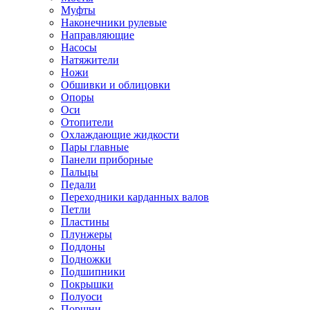
Муфты
Наконечники рулевые
Направляющие
Насосы
Натяжители
Ножи
Обшивки и облицовки
Опоры
Оси
Отопители
Охлаждающие жидкости
Пары главные
Панели приборные
Пальцы
Педали
Переходники карданных валов
Петли
Пластины
Плунжеры
Поддоны
Подножки
Подшипники
Покрышки
Полуоси
Поршни