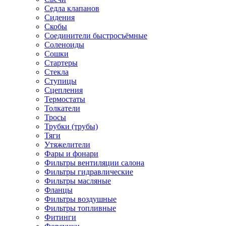
Седла клапанов
Сидения
Скобы
Соединители быстросъёмные
Соленоиды
Сошки
Стартеры
Стекла
Ступицы
Сцепления
Термостаты
Толкатели
Тросы
Трубки (трубы)
Тяги
Утяжелители
Фары и фонари
Фильтры вентиляции салона
Фильтры гидравлические
Фильтры масляные
Фланцы
Фильтры воздушные
Фильтры топливные
Фитинги