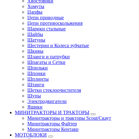
Хвостовики
Хомуты
Цапфы
Цепи приводные
Цепи противоскольжения
Шарики стальные
Шайбы
Шатуны
Шестерни и Колеса зубчатые
Шкивы
Шланги и патрубки
Шпагаты и Сетки
Шпильки
Шпонки
Шплинты
Штанги
Щетки стеклоочистителя
Щупы
Электродвигатели
Ящики
МИНИТРАКТОРЫ И ТРАКТОРЫ
Минитракторы и тракторы Scout/Скаут
Минитракторы Файтер
Минитракторы Кентавр
МОТОБЛОКИ