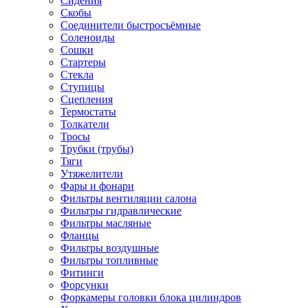
Сидения
Скобы
Соединители быстросъёмные
Соленоиды
Сошки
Стартеры
Стекла
Ступицы
Сцепления
Термостаты
Толкатели
Тросы
Трубки (трубы)
Тяги
Утяжелители
Фары и фонари
Фильтры вентиляции салона
Фильтры гидравлические
Фильтры масляные
Фланцы
Фильтры воздушные
Фильтры топливные
Фитинги
Форсунки
Форкамеры головки блока цилиндров