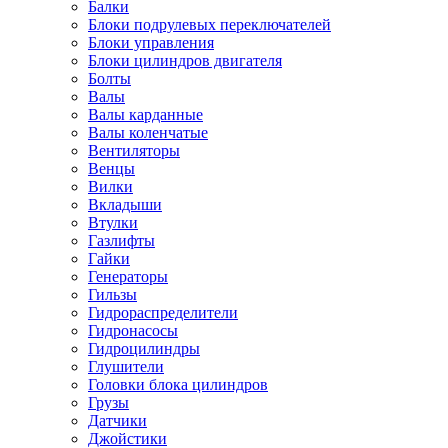
Балки
Блоки подрулевых переключателей
Блоки управления
Блоки цилиндров двигателя
Болты
Валы
Валы карданные
Валы коленчатые
Вентиляторы
Венцы
Вилки
Вкладыши
Втулки
Газлифты
Гайки
Генераторы
Гильзы
Гидрораспределители
Гидронасосы
Гидроцилиндры
Глушители
Головки блока цилиндров
Грузы
Датчики
Джойстики