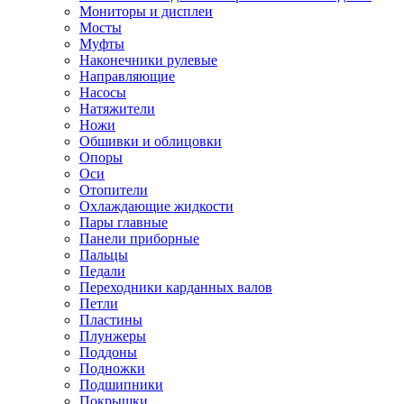
Мониторы и дисплеи
Мосты
Муфты
Наконечники рулевые
Направляющие
Насосы
Натяжители
Ножи
Обшивки и облицовки
Опоры
Оси
Отопители
Охлаждающие жидкости
Пары главные
Панели приборные
Пальцы
Педали
Переходники карданных валов
Петли
Пластины
Плунжеры
Поддоны
Подножки
Подшипники
Покрышки