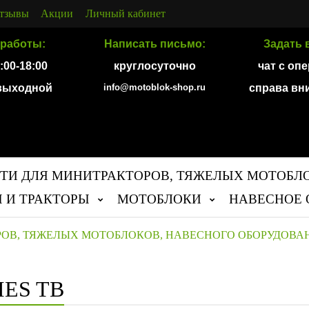
тзывы
Акции
Личный кабинет
работы:
Написать письмо:
Задать 
9:00-18:00
круглосуточно
чат с оп
 выходной
info@motoblok-shop.ru
справа вн
ТИ ДЛЯ МИНИТРАКТОРОВ, ТЯЖЕЛЫХ МОТОБЛ
 И ТРАКТОРЫ
МОТОБЛОКИ
НАВЕСНОЕ 
РОВ, ТЯЖЕЛЫХ МОТОБЛОКОВ, НАВЕСНОГО ОБОРУДОВА
IES TB