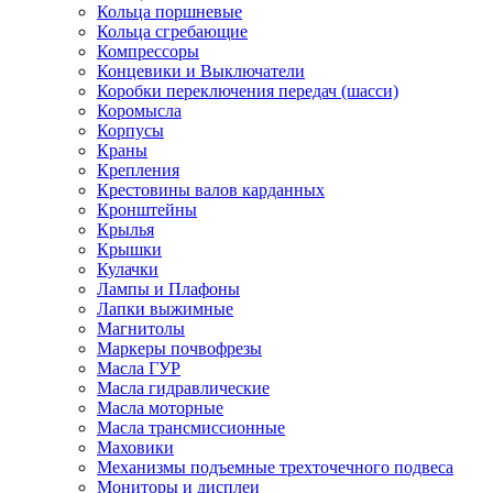
Кольца поршневые
Кольца сгребающие
Компрессоры
Концевики и Выключатели
Коробки переключения передач (шасси)
Коромысла
Корпусы
Краны
Крепления
Крестовины валов карданных
Кронштейны
Крылья
Крышки
Кулачки
Лампы и Плафоны
Лапки выжимные
Магнитолы
Маркеры почвофрезы
Масла ГУР
Масла гидравлические
Масла моторные
Масла трансмиссионные
Маховики
Механизмы подъемные трехточечного подвеса
Мониторы и дисплеи