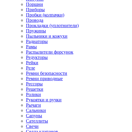
Поршни
Приборы
Пробки (колпачки)
Провода
Прокладки (уплотнители)
Пружины
Пыльники и кожухи
Радиаторы
Рамы
Распылители форсунок
Редукторы
Рейки
Реле
Ремни безопасности
Ремни приводные
Рессоры
Решетки
Ролики
Рукоятки и ручки
Рычаги
Сальники
Сапуны
Сателлиты
Свечи
Седла клапанов