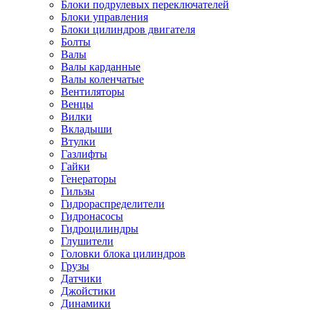
Блоки подрулевых переключателей
Блоки управления
Блоки цилиндров двигателя
Болты
Валы
Валы карданные
Валы коленчатые
Вентиляторы
Венцы
Вилки
Вкладыши
Втулки
Газлифты
Гайки
Генераторы
Гильзы
Гидрораспределители
Гидронасосы
Гидроцилиндры
Глушители
Головки блока цилиндров
Грузы
Датчики
Джойстики
Динамики