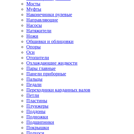
Мосты
Муфты
Наконечники рулевые
Направляющие
Насосы
Натяжители
Ножи
Обшивки и облицовки
Опоры
Оси
Отопители
Охлаждающие жидкости
Пары главные
Панели приборные
Пальцы
Педали
Переходники карданных валов
Петли
Пластины
Плунжеры
Поддоны
Подножки
Подшипники
Покрышки
Полуоси