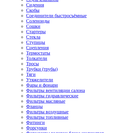
Сидения
Скобы
Соединители быстросъёмные
Соленоиды
Сошки
Стартеры
Стекла
Ступицы
Сцепления
Термостаты
Толкатели
Тросы
Трубки (трубы)
Тяги
Утяжелители
Фары и фонари
Фильтры вентиляции салона
Фильтры гидравлические
Фильтры масляные
Фланцы
Фильтры воздушные
Фильтры топливные
Фитинги
Форсунки