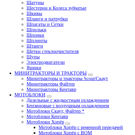
Шатуны
Шестерни и Колеса зубчатые
Шкивы
Шланги и патрубки
Шпагаты и Сетки
Шпильки
Шпонки
Шплинты
Штанги
Щетки стеклоочистителя
Щупы
Электродвигатели
Ящики
МИНИТРАКТОРЫ И ТРАКТОРЫ
Минитракторы и тракторы Scout/Скаут
Минитракторы Файтер
Минитракторы Кентавр
МОТОБЛОКИ
Дизельные с жидкостным охлаждением
Бензиновые с воздушным охлаждением
Мотоблоки Скаут, Файтер *
Мотоблоки Кентавр
Мотоблоки Хопёр
Мотоблоки Хопёр с ременной передачей
Мотоблоки Хопёр с ВОМ