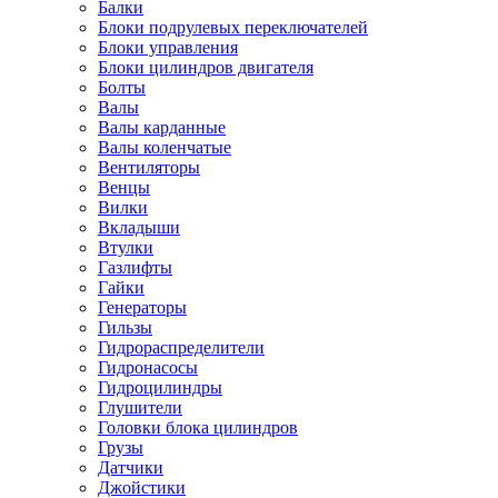
Балки
Блоки подрулевых переключателей
Блоки управления
Блоки цилиндров двигателя
Болты
Валы
Валы карданные
Валы коленчатые
Вентиляторы
Венцы
Вилки
Вкладыши
Втулки
Газлифты
Гайки
Генераторы
Гильзы
Гидрораспределители
Гидронасосы
Гидроцилиндры
Глушители
Головки блока цилиндров
Грузы
Датчики
Джойстики