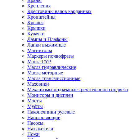
Краны
Крепления
Крестовины валов карданных
Кронштейны
Крылья
Крышки
Кулачки
Лампы и Плафоны
Лапки выжимные
Магнитолы
Маркеры почвофрезы
Масла ГУР
Масла гидравлические
Масла моторные
Масла трансмиссионные
Маховики
Механизмы подъемные трехточечного подвеса
Мониторы и дисплеи
Мосты
Муфты
Наконечники рулевые
Направляющие
Насосы
Натяжители
Ножи