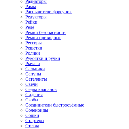
Радиаторы
Рамы
Распылители форсунок
Редукторы
Рейки
Реле
Ремни безопасности
Ремни приводные
Рессоры
Решетки
Ролики
Рукоятки и ручки
Рычаги
Сальники
Сапуны
Сателлиты
Свечи
Седла клапанов
Сидения
Скобы
Соединители быстросъёмные
Соленоиды
Сошки
Стартеры
Стекла