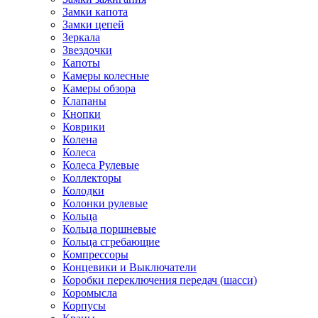
Замки капота
Замки цепей
Зеркала
Звездочки
Капоты
Камеры колесные
Камеры обзора
Клапаны
Кнопки
Коврики
Колена
Колеса
Колеса Рулевые
Коллекторы
Колодки
Колонки рулевые
Кольца
Кольца поршневые
Кольца сгребающие
Компрессоры
Концевики и Выключатели
Коробки переключения передач (шасси)
Коромысла
Корпусы