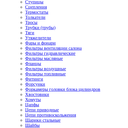
Ступицы
Сцепления
Термостаты
Толкатели
Тросы
Трубки (трубы)
Тяги
Утяжелители
Фары и фонари
Фильтры вентиляции салона
Фильтры гидравлические
Фильтры масляные
Фланцы
Фильтры воздушные
Фильтры топливные
Фитинги
Форсунки
Форкамеры головки блока цилиндров
Хвостовики
Хомуты
Цапфы
Цепи приводные
Цепи противоскольжения
Шарики стальные
Шайбы