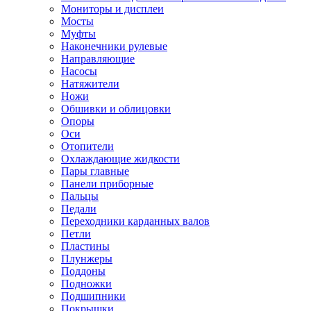
Мониторы и дисплеи
Мосты
Муфты
Наконечники рулевые
Направляющие
Насосы
Натяжители
Ножи
Обшивки и облицовки
Опоры
Оси
Отопители
Охлаждающие жидкости
Пары главные
Панели приборные
Пальцы
Педали
Переходники карданных валов
Петли
Пластины
Плунжеры
Поддоны
Подножки
Подшипники
Покрышки