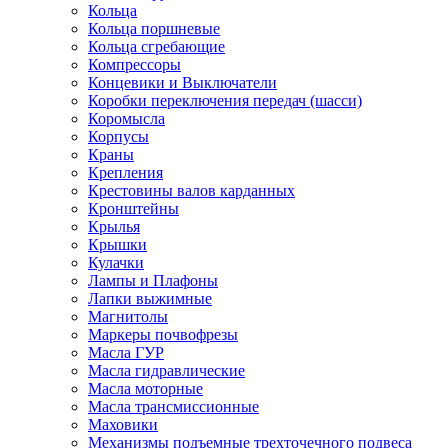
Кольца
Кольца поршневые
Кольца сгребающие
Компрессоры
Концевики и Выключатели
Коробки переключения передач (шасси)
Коромысла
Корпусы
Краны
Крепления
Крестовины валов карданных
Кронштейны
Крылья
Крышки
Кулачки
Лампы и Плафоны
Лапки выжимные
Магнитолы
Маркеры почвофрезы
Масла ГУР
Масла гидравлические
Масла моторные
Масла трансмиссионные
Маховики
Механизмы подъемные трехточечного подвеса