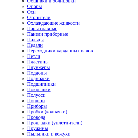
Обшивки и облицовки
Опоры
Оси
Отопители
Охлаждающие жидкости
Пары главные
Панели приборные
Пальцы
Педали
Переходники карданных валов
Петли
Пластины
Плунжеры
Поддоны
Подножки
Подшипники
Покрышки
Полуоси
Поршни
Приборы
Пробки (колпачки)
Провода
Прокладки (уплотнители)
Пружины
Пыльники и кожухи