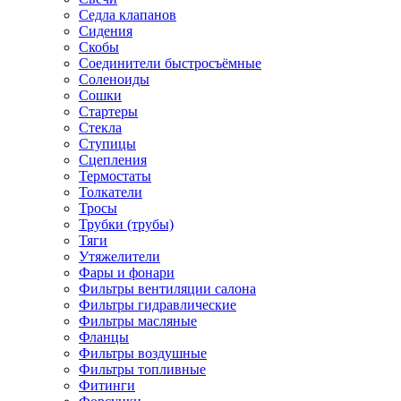
Седла клапанов
Сидения
Скобы
Соединители быстросъёмные
Соленоиды
Сошки
Стартеры
Стекла
Ступицы
Сцепления
Термостаты
Толкатели
Тросы
Трубки (трубы)
Тяги
Утяжелители
Фары и фонари
Фильтры вентиляции салона
Фильтры гидравлические
Фильтры масляные
Фланцы
Фильтры воздушные
Фильтры топливные
Фитинги