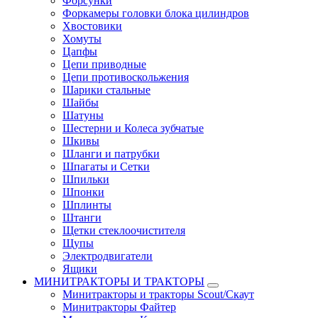
Форсунки
Форкамеры головки блока цилиндров
Хвостовики
Хомуты
Цапфы
Цепи приводные
Цепи противоскольжения
Шарики стальные
Шайбы
Шатуны
Шестерни и Колеса зубчатые
Шкивы
Шланги и патрубки
Шпагаты и Сетки
Шпильки
Шпонки
Шплинты
Штанги
Щетки стеклоочистителя
Щупы
Электродвигатели
Ящики
МИНИТРАКТОРЫ И ТРАКТОРЫ
Минитракторы и тракторы Scout/Скаут
Минитракторы Файтер