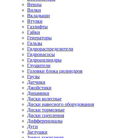
Венцы
Вилки
Вкладыши
Втулки
Газлифты
Гайки
Генераторы
Гильзы
Гидрораспределители
Гидронасосы
Гидроцилиндры
Глушители
Головки блока цилиндров
Грузы
Датчики
Джойстики
Динамики
Диски колесные
Диски навесного оборудования
Диски тормозные
Диски сцепления
Дифференциалы
Дуги
Заглушки
Замки зажигания