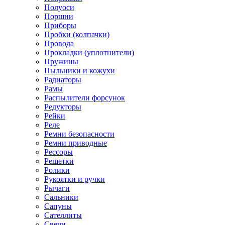
Полуоси
Поршни
Приборы
Пробки (колпачки)
Провода
Прокладки (уплотнители)
Пружины
Пыльники и кожухи
Радиаторы
Рамы
Распылители форсунок
Редукторы
Рейки
Реле
Ремни безопасности
Ремни приводные
Рессоры
Решетки
Ролики
Рукоятки и ручки
Рычаги
Сальники
Сапуны
Сателлиты
Свечи